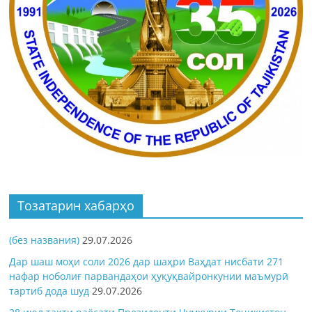
Тозатарин хабарҳо
(без названия)
29.07.2026
Дар шаш моҳи соли 2026 дар шаҳри Ваҳдат нисбати 271
нафар ноболиғ парвандаҳои ҳуқуқвайронкунии маъмурӣ
тартиб дода шуд
29.07.2026