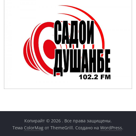
Копирайт © 2026
. Все права защищены.
Тема
ColorMag
от ThemeGrill. Создано на
WordPress
.