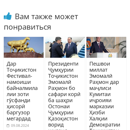
Вам также может
понравиться
Дар
Президенти
Пешвои
Тоҷикистон
Ҷумҳурии
миллат
Фестивал-
Тоҷикистон
Эмомалӣ
намоиши
Эмомалӣ
Раҳмон дар
байналмила
Раҳмон бо
маҷлиси
лии зоти
сафари корӣ
Кумитаи
гӯсфанди
ба шаҳри
иҷроияи
ҳисорӣ
Остонаи
марказии
баргузор
Ҷумҳурии
Ҳизби
мегардад
Қазоқистон
Халқии
ворид
Демократии
09.08.2024