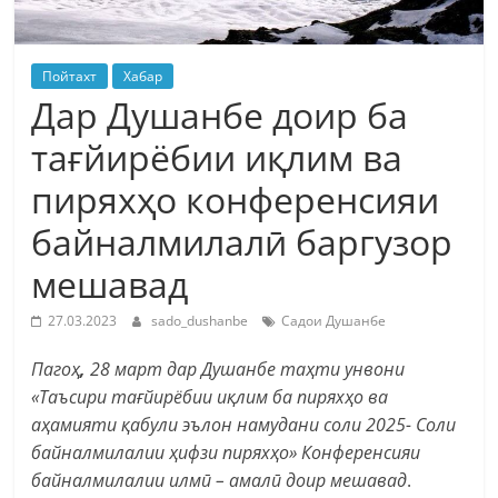
Пойтахт
Хабар
Дар Душанбе доир ба
тағйирёбии иқлим ва
пиряхҳо конференсияи
байналмилалӣ баргузор
мешавад
27.03.2023
sado_dushanbe
Садои Душанбе
Пагоҳ
,
28 март дар Душанбе таҳти унвони
«Таъсири тағйирёбии иқлим ба пиряхҳо ва
аҳамияти қабули эълон намудани соли 2025- Соли
байналмилалии ҳифзи пиряхҳо» Конференсияи
байналмилалии илмӣ – амалӣ доир мешавад
.