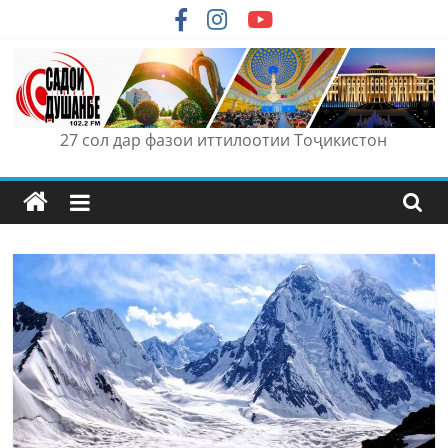
Skip
to
content
27 сол дар фазои иттилоотии Тоҷикистон