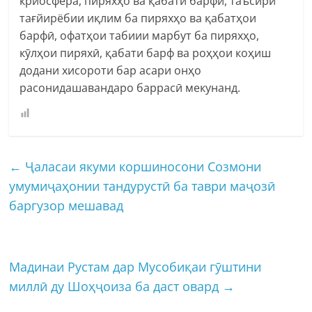
криосфера, пиряхҳо ва қабати барфӣ, таъсири
тағйирёбии иқлим ба пиряхҳо ва қабатҳои
барфӣ, офатҳои табиии марбут ба пиряхҳо,
кӯлҳои пиряхӣ, қабати барф ва роҳҳои коҳиш
додани хисороти бар асари онҳо
расонидашавандаро баррасӣ мекунанд.
←
Ҷаласаи якуми коршиносони Созмони
умумиҷаҳонии тандурустӣ ба таври маҷозӣ
баргузор мешавад
Мадинаи Рустам дар Мусобиқаи гӯштини
миллӣ ду Шоҳҷоиза ба даст овард
→