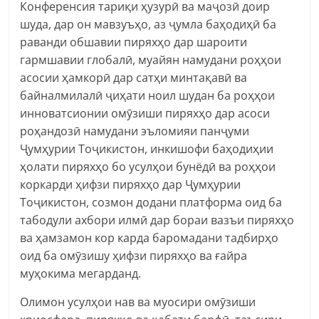
Конференсия тариқи ҳузурӣ ва маҷозӣ доир
шуда, дар он мавзуъҳо, аз ҷумла баҳодиҳӣ ба
раванди обшавии пиряхҳо дар шароити
гармшавии глобалӣ, муайян намудани роҳҳои
асосии ҳамкорӣ дар сатҳи минтақавӣ ва
байналмилалӣ ҷиҳати ноил шудан ба роҳҳои
инноватсионии омӯзиши пиряхҳо дар асоси
роҳандозӣ намудани эъломияи панҷуми
Ҷумҳурии Тоҷикистон, инкишофи баҳодиҳии
ҳолати пиряхҳо бо усулҳои бунёдӣ ва роҳҳои
коркарди ҳифзи пиряхҳо дар Ҷумҳурии
Тоҷикистон, созмон додани платформа оид ба
табодули ахбори илмӣ дар бораи вазъи пиряхҳо
ва ҳамзамон кор карда баромадани тадбирҳо
оид ба омӯзишу ҳифзи пиряхҳо ва ғайра
муҳокима мегарданд.
Олимон усулҳои нав ва муосири омӯзиши