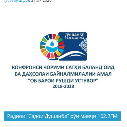
густариш дод
27.07.2026
Радиои “Садои Душанбе” рӯи мавҷи 102.2FM