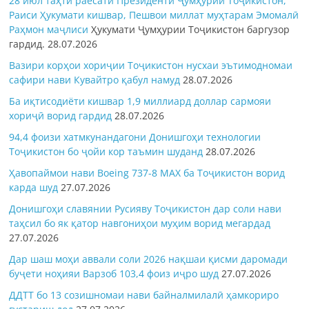
28 июл таҳти раёсати Президенти Ҷумҳурии Тоҷикистон,
Раиси Ҳукумати кишвар, Пешвои миллат муҳтарам Эмомалӣ
Раҳмон
маҷлиси
Ҳукумати Ҷумҳурии Тоҷикистон баргузор
гардид.
28.07.2026
Вазири корҳои хориҷии Тоҷикистон нусхаи эътимодномаи
сафири нави Кувайтро қабул намуд
28.07.2026
Ба иқтисодиёти кишвар 1,9 миллиард доллар сармояи
хориҷӣ ворид гардид
28.07.2026
94,4 фоизи хатмкунандагони Донишгоҳи технологии
Тоҷикистон бо ҷойи кор таъмин шуданд
28.07.2026
Ҳавопаймои нави Boeing 737-8 MAX ба Тоҷикистон ворид
карда шуд
27.07.2026
Донишгоҳи славянии Русияву Тоҷикистон дар соли нави
таҳсил бо як қатор навгониҳои муҳим ворид мегардад
27.07.2026
Дар шаш моҳи аввали соли 2026 нақшаи қисми даромади
буҷети ноҳияи Варзоб 103,4 фоиз иҷро шуд
27.07.2026
ДДТТ бо 13 созишномаи нави байналмилалӣ ҳамкориро