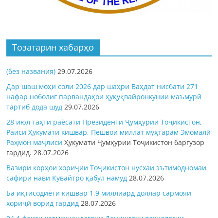
Тозатарин хабарҳо
(без названия)
29.07.2026
Дар шаш моҳи соли 2026 дар шаҳри Ваҳдат нисбати 271
нафар ноболиғ парвандаҳои ҳуқуқвайронкунии маъмурӣ
тартиб дода шуд
29.07.2026
28 июл таҳти раёсати Президенти Ҷумҳурии Тоҷикистон,
Раиси Ҳукумати кишвар, Пешвои миллат муҳтарам Эмомалӣ
Раҳмон
маҷлиси
Ҳукумати Ҷумҳурии Тоҷикистон баргузор
гардид.
28.07.2026
Вазири корҳои хориҷии Тоҷикистон нусхаи эътимодномаи
сафири нави Кувайтро қабул намуд
28.07.2026
Ба иқтисодиёти кишвар 1,9 миллиард доллар сармояи
хориҷӣ ворид гардид
28.07.2026