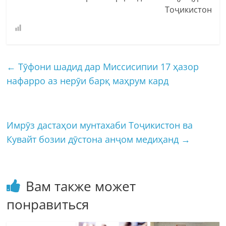
Тоҷикистон
←
Тӯфони шадид дар Миссисипии 17 ҳазор
нафарро аз нерӯи барқ маҳрум кард
Имрӯз дастаҳои мунтахаби Тоҷикистон ва
Кувайт бозии дӯстона анҷом медиҳанд
→
Вам также может
понравиться