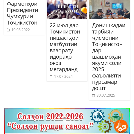
Фармонҳои
Президенти
Ҷумҳурии
Тоҷикистон
22 июл дар
Донишкадаи
19.08.2022
Тоҷикистон
тарбияи
нишастҳои
ҷисмонии
матбуотии
Тоҷикистон
вазорату
дар
идораҳо
шашмоҳаи
оғоз
якуми соли
мегарданд
2025
фаъолияти
17.07.2024
пурсамар
дошт
30.07.2025