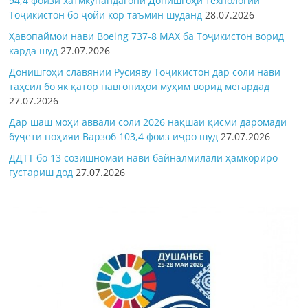
94,4 фоизи хатмкунандагони Донишгоҳи технологии
Тоҷикистон бо ҷойи кор таъмин шуданд
28.07.2026
Ҳавопаймои нави Boeing 737-8 MAX ба Тоҷикистон ворид
карда шуд
27.07.2026
Донишгоҳи славянии Русияву Тоҷикистон дар соли нави
таҳсил бо як қатор навгониҳои муҳим ворид мегардад
27.07.2026
Дар шаш моҳи аввали соли 2026 нақшаи қисми даромади
буҷети ноҳияи Варзоб 103,4 фоиз иҷро шуд
27.07.2026
ДДТТ бо 13 созишномаи нави байналмилалӣ ҳамкориро
густариш дод
27.07.2026