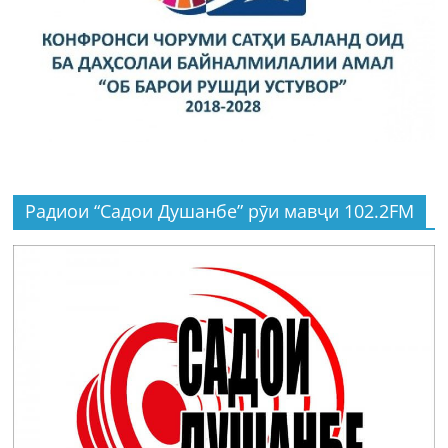
Радиои “Садои Душанбе” рӯи мавҷи 102.2FM