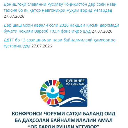
Донишгоҳи славянии Русияву Тоҷикистон дар соли нави
таҳсил бо як қатор навгониҳои муҳим ворид мегардад
27.07.2026
Дар шаш моҳи аввали соли 2026 нақшаи қисми даромади
буҷети ноҳияи Варзоб 103,4 фоиз иҷро шуд
27.07.2026
ДДТТ бо 13 созишномаи нави байналмилалӣ ҳамкориро
густариш дод
27.07.2026