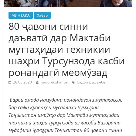
МИНТАҚА
Хабар
80 ҷавони синни
даъватӣ дар Мактаби
муттаҳидаи техникии
шаҳри Турсунзода касби
ронандагӣ меомӯзад
28.03.2023
sado_dushanbe
Садои Душанбе
Барои омода намудани ронандагони мутахассис
дар сафи Қувваҳои мусаллаҳи Ҷумҳурии
Тоҷикистон имрӯзҳо дар Мактаби муттаҳидаи
техникии шаҳри Турсунзода аз ҳисоби Вазорати
мудофиаи Ҷумҳурии Тоҷикистон 80 ҷавони синни