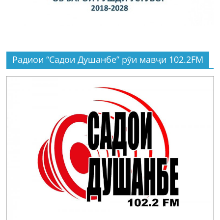
Радиои “Садои Душанбе” рӯи мавҷи 102.2FM