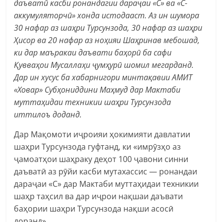
даъватӣ касби ронандагии дараҷаи «С» ва «С-
аккумуляторчӣ» хонда истодааст. Аз ин шумора
30 нафар аз шаҳри Турсунзода, 30 нафар аз шаҳри
Ҳисор ва 20 нафар аз ноҳияи Шаҳринав мебошад,
ки дар маъракаи даъвати баҳорӣ ба сафи
Қувваҳои Мусаллаҳи ҷумҳурӣ шомил мегарданд.
Дар ин хусус ба хабарнигори минтақавии АМИТ
«Ховар» Субҳониддини Маҳмуд дар Мактаби
муттаҳидаи техникии шаҳри Турсунзода
иттилоъ доданд.
Дар Мақомоти иҷроияи ҳокимияти давлатии
шаҳри Турсунзода гуфтанд, ки «имрӯзҳо аз
ҷамоатҳои шаҳраку деҳот 100 ҷавони синни
даъватӣ аз рӯйи касби мутахассис — ронандаи
дараҷаи «С» дар Мактаби муттаҳидаи техникии
шаҳр таҳсил ва дар иҷрои нақшаи даъвати
баҳории шаҳри Турсунзода нақши асосӣ
доранд».