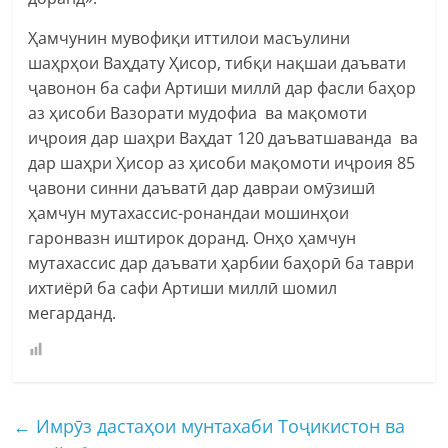
Ҳамчунин мувофиқи иттилои масъулини
шаҳрҳои Ваҳдату Ҳисор, тибқи нақшаи даъвати
ҷавонон ба сафи Артиши миллӣ дар фасли баҳор
аз ҳисоби Вазорати мудофиа ва мақомоти
иҷроия дар шаҳри Ваҳдат 120 даъватшаванда ва
дар шаҳри Ҳисор аз ҳисоби мақомоти иҷроия 85
ҷавони синни даъватӣ дар давраи омӯзишӣ
ҳамчун мутахассис-ронандаи мошинҳои
гаронвазн иштирок доранд. Онҳо ҳамчун
мутахассис дар даъвати ҳарбии баҳорӣ ба таври
ихтиёрӣ ба сафи Артиши миллӣ шомил
мегарданд.
←
Имрӯз дастаҳои мунтахаби Тоҷикистон ва