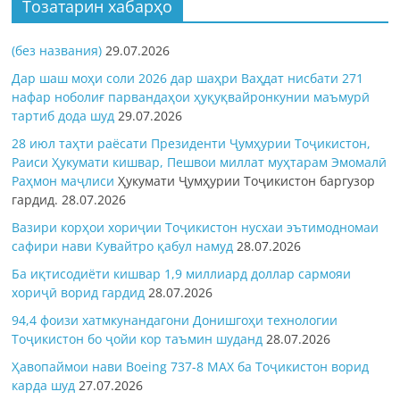
Тозатарин хабарҳо
(без названия)
29.07.2026
Дар шаш моҳи соли 2026 дар шаҳри Ваҳдат нисбати 271
нафар ноболиғ парвандаҳои ҳуқуқвайронкунии маъмурӣ
тартиб дода шуд
29.07.2026
28 июл таҳти раёсати Президенти Ҷумҳурии Тоҷикистон,
Раиси Ҳукумати кишвар, Пешвои миллат муҳтарам Эмомалӣ
Раҳмон
маҷлиси
Ҳукумати Ҷумҳурии Тоҷикистон баргузор
гардид.
28.07.2026
Вазири корҳои хориҷии Тоҷикистон нусхаи эътимодномаи
сафири нави Кувайтро қабул намуд
28.07.2026
Ба иқтисодиёти кишвар 1,9 миллиард доллар сармояи
хориҷӣ ворид гардид
28.07.2026
94,4 фоизи хатмкунандагони Донишгоҳи технологии
Тоҷикистон бо ҷойи кор таъмин шуданд
28.07.2026
Ҳавопаймои нави Boeing 737-8 MAX ба Тоҷикистон ворид
карда шуд
27.07.2026