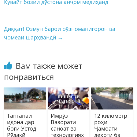
Кувайт бозии дӯстона анҷом медиҳанд
Диққат! Озмун барои рӯзноманигорон ва
ҷомеаи шарҳвандӣ
→
Вам также может
понравиться
Тантанаи
Имрӯз
12 километр
идона дар
Вазорати
роҳи
боғи Устод
саноат ва
Ҷамоати
Рӯдакӣ
технологияҳ
деҳоти ба