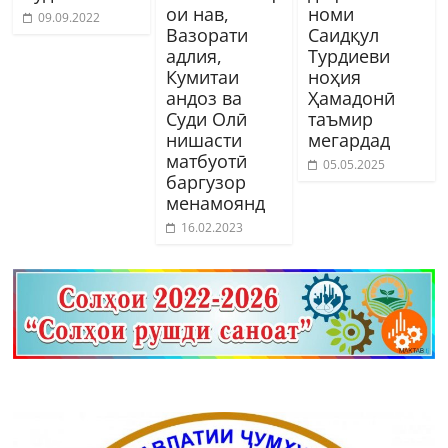
ои нав,
номи
09.09.2022
Вазорати
Саидқул
адлия,
Турдиеви
Кумитаи
ноҳия
андоз ва
Ҳамадонӣ
Суди Олӣ
таъмир
нишасти
мегардад
матбуотӣ
05.05.2025
баргузор
менамоянд
16.02.2023