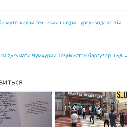
би муттаҳидаи техникии шаҳри Турсунзода касби
си Ҳукумати Ҷумҳурии Тоҷикистон баргузор шуд
виться