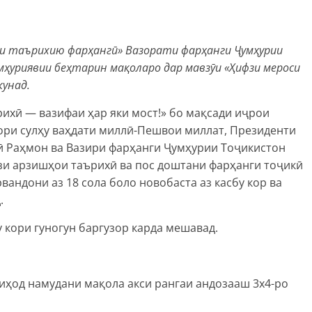
ои таърихию фарҳангӣ» Вазорати фарҳанги Ҷумҳурии
умҳуриявии беҳтарин мақоларо дар мавзӯи «Ҳифзи мероси
кунад.
ихӣ — вазифаи ҳар яки мост!» бо мақсади иҷрои
ори сулҳу ваҳдати миллӣ-Пешвои миллат, Президенти
ӣ Раҳмон ва Вазири фарҳанги Ҷумҳурии Тоҷикистон
зи арзишҳои таърихӣ ва пос доштани фарҳанги тоҷикӣ
андони аз 18 сола боло новобаста аз касбу кор ва
.
кори гуногун баргузор карда мешавад.
иҳод намудани мақола акси рангаи андозааш 3х4-ро