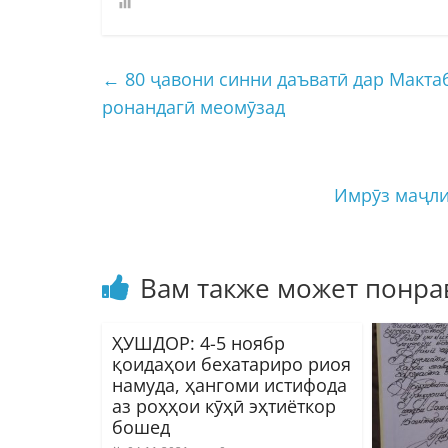
←
80 ҷавони синни даъватӣ дар Макта
ронандагӣ меомӯзад
Имрӯз маҷли
Вам также может понра
ҲУШДОР: 4-5 ноябр
қоидаҳои бехатариро риоя
намуда, ҳангоми истифода
аз роҳҳои кӯҳӣ эҳтиёткор
бошед