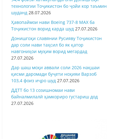
технологии Тоҷикистон бо ҷойи кор таъмин
шуданд
28.07.2026
Ҳавопаймои нави Boeing 737-8 MAX ба
Тоҷикистон ворид карда шуд
27.07.2026
Донишгоҳи славянии Русияву Тоҷикистон
дар соли нави таҳсил бо як қатор
навгониҳои муҳим ворид мегардад
27.07.2026
Дар шаш моҳи аввали соли 2026 нақшаи
қисми даромади буҷети ноҳияи Варзоб
103,4 фоиз иҷро шуд
27.07.2026
ДДТТ бо 13 созишномаи нави
байналмилалӣ ҳамкориро густариш дод
27.07.2026