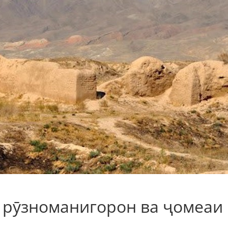
и рӯзноманигорон ва ҷомеаи