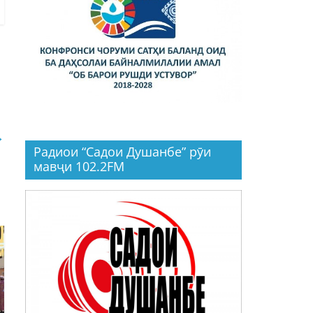
→
Радиои “Садои Душанбе” рӯи
мавҷи 102.2FM