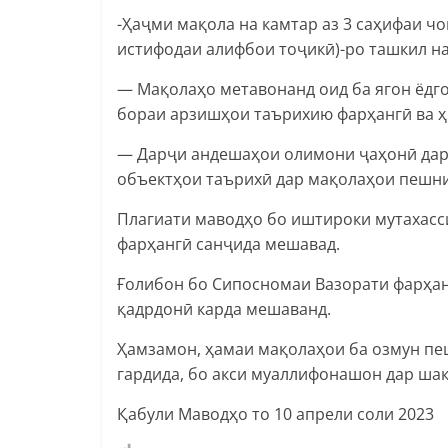
-Ҳаҷми мақола на камтар аз 3 саҳифаи чо
истифодаи алифбои тоҷикӣ)-ро ташкил н
— Мақолаҳо метавонанд оид ба ягон ёдго
бораи арзишҳои таърихию фарҳангӣ ва ҳ
— Дарҷи андешаҳои олимони ҷаҳонӣ дар 
объектҳои таърихӣ дар мақолаҳои пешни
Плагиати маводҳо бо иштироки мутахасс
фарҳангӣ санҷида мешавад.
Ғолибон бо Сипосномаи Вазорати фарҳан
қадрдонӣ карда мешаванд.
Ҳамзамон, ҳамаи мақолаҳои ба озмун п
гардида, бо акси муаллифонашон дар шак
Қабули Маводҳо то 10 апрели соли 2023