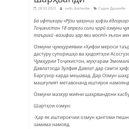
28.03.2023
sado_dushanbe
Садои Душанбе
Ба ифтихори «Рӯзи ҷаҳонии ҳифзи ёдгориҳ
Тоҷикистон 18 апрели соли ҷорӣ озмуни ҷ
таърихӣ -вазифаи ҳар яки мост!» эълон ме
Озмуни ҷумҳуриявии «Ҳифзи мероси таър
дастуру супоришҳо ва ҳидоятҳои Асосгуз
Ҷумҳурии
Тоҷикистон, муҳтарам Эмомал
Давлатзода Зулфия Давлат дар самти ҳиф
баргузор карда мешавад. Дар Озмун шаҳрв
машғулият метавонанд иштирок намоянд
Озмуни мазкур миёни шаҳрвандони касбу 
Шартҳои озмун:
-Ҳар як иштирокчии озмун ҳангоми пешн
замима намояд.