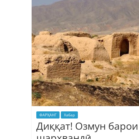
ФАРҲАНГ
Хабар
Диққат! Озмун баро
шарҳвандӣ