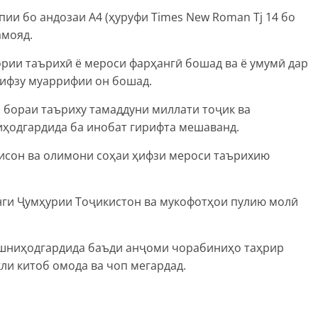
пии бо андозаи А4 (ҳуруфи Times New Roman Tj 14 бо
амояд.
рии таърихӣ ё мероси фарҳангӣ бошад ва ё умумӣ дар
ифзу муаррифии он бошад.
бораи таъриху тамаддуни миллати тоҷик ва
ҳодгардида ба инобат гирифта мешаванд.
исон ва олимони соҳаи ҳифзи мероси таърихию
ги Ҷумҳурии Тоҷикистон ва мукофотҳои пулию молӣ
ешниҳодгардида баъди анҷоми чорабиниҳо таҳрир
ли китоб омода ва чоп мегардад.