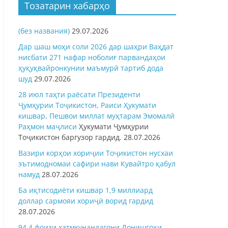
Тозатарин хабарҳо
(без названия)
29.07.2026
Дар шаш моҳи соли 2026 дар шаҳри Ваҳдат
нисбати 271 нафар ноболиғ парвандаҳои
ҳуқуқвайронкунии маъмурӣ тартиб дода
шуд
29.07.2026
28 июл таҳти раёсати Президенти
Ҷумҳурии Тоҷикистон, Раиси Ҳукумати
кишвар, Пешвои миллат муҳтарам Эмомалӣ
Раҳмон
маҷлиси
Ҳукумати Ҷумҳурии
Тоҷикистон баргузор гардид.
28.07.2026
Вазири корҳои хориҷии Тоҷикистон нусхаи
эътимодномаи сафири нави Кувайтро қабул
намуд
28.07.2026
Ба иқтисодиёти кишвар 1,9 миллиард
доллар сармояи хориҷӣ ворид гардид
28.07.2026
94,4 фоизи хатмкунандагони Донишгоҳи