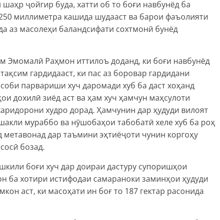
шаҳр ҷойгир буда, хатти об то боғи навбунёд ба
250 миллиметра кашида шудааст ва барои фаъолияти
а аз масолеҳи баландсифати сохтмонӣ бунёд
ам Эмомалӣ Раҳмон иттилоъ доданд, ки боғи навбунёд
тақсим гардидааст, ки пас аз боровар гардидани
соби парвариши хуч даромади хуб ба даст хоҳанд
ҳои дохилӣ зиёд аст ва ҳам хуч ҳамчун маҳсулоти
аридорони худро дорад. Ҳамчунин дар ҳудуди вилоят
шакли мураббо ва нӯшобаҳои табобатӣ хеле хуб ба роҳ
д метавонад дар таъмини эҳтиёҷоти чунин коргоҳу
сосӣ бозад.
ташкили боғи хуч дар доираи дастуру супоришҳои
н ба хотири истифодаи самараноки заминҳои ҳудуди
он аст, ки масоҳати ин боғ то 187 гектар расонида