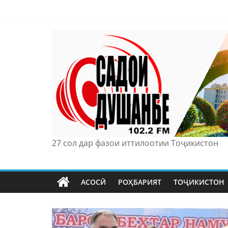
Skip
to
content
27 сол дар фазои иттилоотии Тоҷикистон
АСОСӢ
РОҲБАРИЯТ
ТОҶИКИСТОН