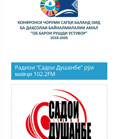
Радиои “Садои Душанбе” рӯи
мавҷи 102.2FM