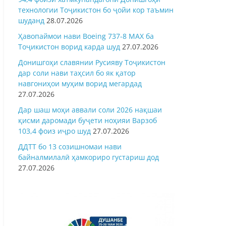
технологии Тоҷикистон бо ҷойи кор таъмин
шуданд
28.07.2026
Ҳавопаймои нави Boeing 737-8 MAX ба
Тоҷикистон ворид карда шуд
27.07.2026
Донишгоҳи славянии Русияву Тоҷикистон
дар соли нави таҳсил бо як қатор
навгониҳои муҳим ворид мегардад
27.07.2026
Дар шаш моҳи аввали соли 2026 нақшаи
қисми даромади буҷети ноҳияи Варзоб
103,4 фоиз иҷро шуд
27.07.2026
ДДТТ бо 13 созишномаи нави
байналмилалӣ ҳамкориро густариш дод
27.07.2026