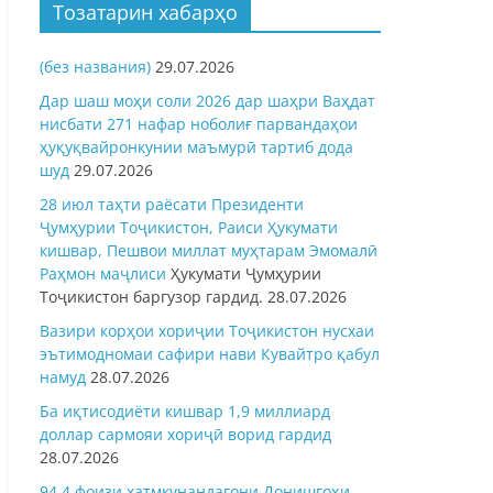
Тозатарин хабарҳо
(без названия)
29.07.2026
Дар шаш моҳи соли 2026 дар шаҳри Ваҳдат
нисбати 271 нафар ноболиғ парвандаҳои
ҳуқуқвайронкунии маъмурӣ тартиб дода
шуд
29.07.2026
28 июл таҳти раёсати Президенти
Ҷумҳурии Тоҷикистон, Раиси Ҳукумати
кишвар, Пешвои миллат муҳтарам Эмомалӣ
Раҳмон
маҷлиси
Ҳукумати Ҷумҳурии
Тоҷикистон баргузор гардид.
28.07.2026
Вазири корҳои хориҷии Тоҷикистон нусхаи
эътимодномаи сафири нави Кувайтро қабул
намуд
28.07.2026
Ба иқтисодиёти кишвар 1,9 миллиард
доллар сармояи хориҷӣ ворид гардид
28.07.2026
94,4 фоизи хатмкунандагони Донишгоҳи