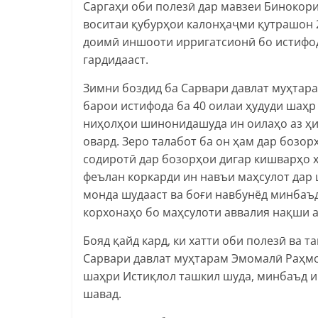
Саргаҳи оби полезӣ дар мавзеи Бинокори 
воситаи қубурҳои калонҳаҷми қутрашон 
доимӣ иншооти ирригатсионӣ бо истифод
гардидааст.
Зимни боздид ба Сарвари давлат муҳтар
барои истифода ба 40 оилаи ҳудуди шаҳр 
ниҳолҳои шинонидашуда ин оилаҳо аз ҳи
овард. Зеро талабот ба он ҳам дар бозор
содиротӣ дар бозорҳои дигар кишварҳо х
феълан коркарди ин навъи маҳсулот дар 
монда шудааст ва боғи навбунёд минбаъ
корхонаҳо бо маҳсулоти аввалия нақши а
Бояд қайд кард, ки хатти оби полезӣ ва 
Сарвари давлат муҳтарам Эмомалӣ Раҳмо
шаҳри Истиқлол ташкил шуда, минбаъд имк
шавад.