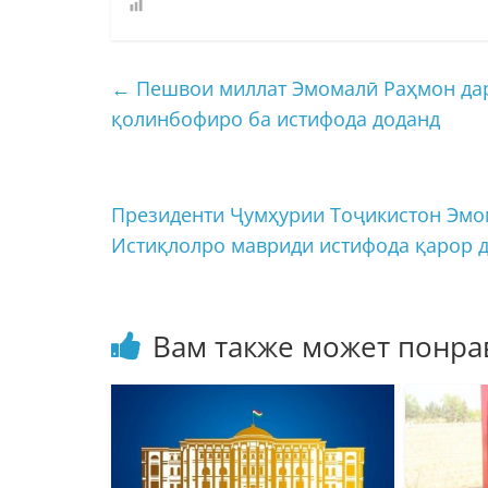
←
Пешвои миллат Эмомалӣ Раҳмон дар
қолинбофиро ба истифода доданд
Президенти Ҷумҳурии Тоҷикистон Эмо
Истиқлолро мавриди истифода қарор 
Вам также может понра