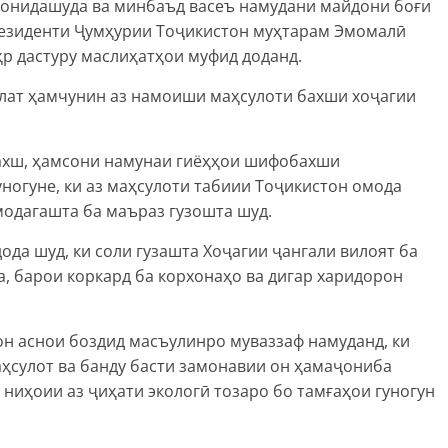
нонидашуда ва минбаъд васеъ намудани майдони боғи
Президенти Ҷумҳурии Тоҷикистон муҳтарам Эмомалӣ
р дастуру маслиҳатҳои муфид доданд.
лат ҳамчунин аз намоиши маҳсулоти бахши хоҷагии
бахш, ҳамсони намунаи гиёҳҳои шифобахши
ногуне, ки аз маҳсулоти табиии Тоҷикистон омода
модагашта ба маъраз гузошта шуд.
да шуд, ки соли гузашта Хоҷагии ҷангали вилоят ба
, барои коркард ба корхонаҳо ва дигар харидорон
н аснои боздид масъулинро муваззаф намуданд, ки
сулот ва банду басти замонавии он ҳамаҷониба
ниҳоии аз ҷиҳати экологӣ тозаро бо тамғаҳои гуногун
д.