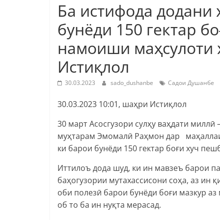
Ба истифода додани 
бунёди 150 гектар бо
намоиши маҳсулоти 
Истиқлол
30.03.2023
sado_dushanbe
Садои Душанбе
30.03.2023 10:01, шаҳри Истиқлол
30 март Асосгузори сулҳу ваҳдати миллӣ
муҳтарам Эмомалӣ Раҳмон дар маҳаллаи
ки барои бунёди 150 гектар боғи хуч пеш
Иттилоъ дода шуд, ки ин мавзеъ барои п
баҳогузории мутахассисони соҳа, аз ин қи
оби полезӣ барои бунёди боғи мазкур аз
об то ба ин нуқта мерасад.