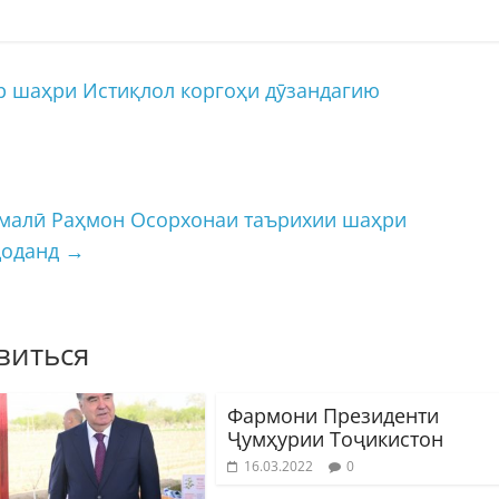
 шаҳри Истиқлол коргоҳи дӯзандагию
малӣ Раҳмон Осорхонаи таърихии шаҳри
доданд
→
виться
Фармони Президенти
Ҷумҳурии Тоҷикистон
16.03.2022
0