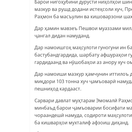
Барои нигоҳубини дурусти ниҳолҳои ши
мазкур ва рушд додани истеҳсоли хуч, 
Раҳмон ба масъулин ва кишоварзони шаҳ
Дар ҳамин мавзеъ Пешвои муаззами мил
ҷангал дидан намуданд.
Дар намоишгоҳ маҳсулоти гуногуни ин 
бастубандгардида, шарбату афшураҳои гу
гардидаанд ва нӯшобаҳои аз анору хуч о
Дар намоиши мазкур ҳамчунин иттилоъ до
миқдори 103 тонна хуч ҷамъоварӣ намуда
пешниҳод кардааст.
Сарвари давлат муҳтарам Эмомалӣ Раҳмо
минбаъд барои ҷамъоварии босифати маҳ
чораандешӣ намуда, содироти маҳсулоти 
ба кишварҳои мухталиф афзоиш диҳан