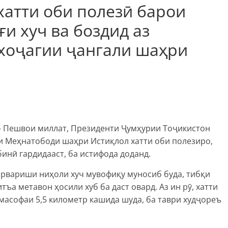
хатти оби полезӣ барои
ғи хуч ва боздид аз
хоҷагии ҷангали шаҳри
 – Пешвои миллат, Президенти Ҷумҳурии Тоҷикистон
 Меҳнатободи шаҳри Истиқлол хатти оби полезиро,
бинӣ гардидааст, ба истифода доданд.
арвариши ниҳоли хуч мувофиқу муносиб буда, тибқи
тъа метавон ҳосили хуб ба даст овард. Аз ин рӯ, хатти
 масофаи 5,5 километр кашида шуда, ба таври худҷореъ