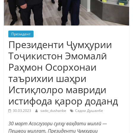
Президент
Президенти Ҷумҳурии
Тоҷикистон Эмомалӣ
Раҳмон Осорхонаи
таърихии шаҳри
Истиқлолро мавриди
истифода қарор доданд
30.03.2023
sado_dushanbe
Садои Душанбе
30 март Асосгузори сулҳу ваҳдати миллӣ —
Пешвои миллат, Президенти Ҷумҳурии