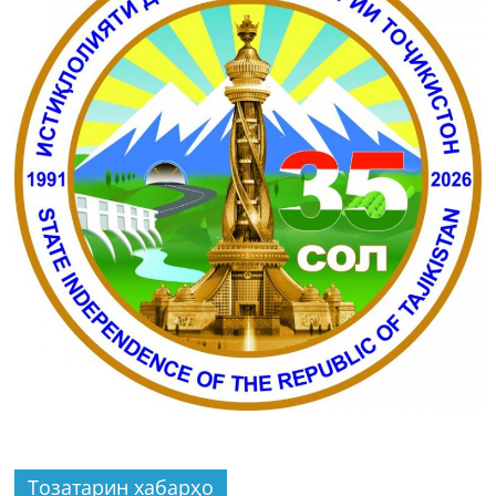
Тозатарин хабарҳо