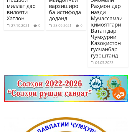
миллат дар
варзиширо
Раҳмон дар
вилояти
ба истифода
назди
Хатлон
доданд
Муҷассамаи
ҳимоятгари
27.10.2021
0
28.09.2021
0
Ватан дар
Ҷумҳурии
Қазоқистон
гулчанбар
гузоштанд
04.05.2023