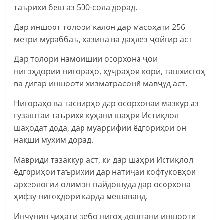
таърихи беш аз 500-сола дорад.
Дар иншоот толори калон дар масоҳати 256
метри мураббаъ, хазина ва даҳлез ҷойгир аст.
Дар толори намоишии осорхона ҷои
нигоҳдории нигораҳо, ҳуҷраҳои корӣ, ташхисгоҳ
ва дигар иншооти хизматрасонӣ мавҷуд аст.
Нигораҳо ва тасвирҳо дар осорхонаи мазкур аз
гузаштаи таърихи куҳани шаҳри Истиқлол
шаҳодат дода, дар муаррифии ёдгориҳои он
нақши муҳим дорад.
Мавриди тазаккур аст, ки дар шаҳри Истиқлол
ёдгориҳои таърихии дар натиҷаи кофтуковҳои
археологии олимон пайдошуда дар осорхона
ҳифзу нигоҳдорӣ карда мешаванд.
Инчунин ҷиҳати зебо нигоҳ доштани иншооти