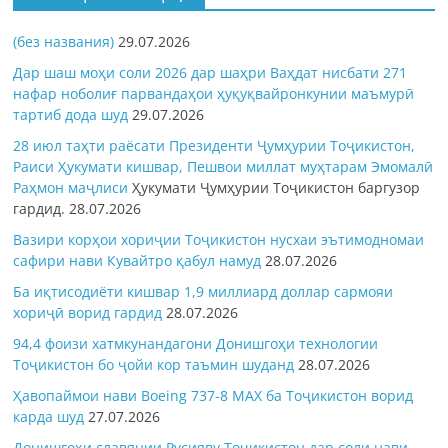
(без названия)
29.07.2026
Дар шаш моҳи соли 2026 дар шаҳри Ваҳдат нисбати 271
нафар ноболиғ парвандаҳои ҳуқуқвайронкунии маъмурӣ
тартиб дода шуд
29.07.2026
28 июл таҳти раёсати Президенти Ҷумҳурии Тоҷикистон,
Раиси Ҳукумати кишвар, Пешвои миллат муҳтарам Эмомалӣ
Раҳмон
маҷлиси
Ҳукумати Ҷумҳурии Тоҷикистон баргузор
гардид.
28.07.2026
Вазири корҳои хориҷии Тоҷикистон нусхаи эътимодномаи
сафири нави Кувайтро қабул намуд
28.07.2026
Ба иқтисодиёти кишвар 1,9 миллиард доллар сармояи
хориҷӣ ворид гардид
28.07.2026
94,4 фоизи хатмкунандагони Донишгоҳи технологии
Тоҷикистон бо ҷойи кор таъмин шуданд
28.07.2026
Ҳавопаймои нави Boeing 737-8 MAX ба Тоҷикистон ворид
карда шуд
27.07.2026
Донишгоҳи славянии Русияву Тоҷикистон дар соли нави