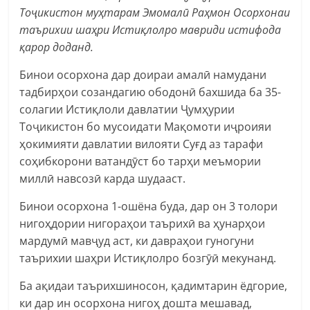
Тоҷикистон муҳтарам Эмомалӣ Раҳмон Осорхонаи
таърихии шаҳри Истиқлолро мавриди истифода
қарор доданд.
Бинои осорхона дар доираи амалӣ намудани
тадбирҳои созандагию ободонӣ бахшида ба 35-
солагии Истиқлоли давлатии Ҷумҳурии
Тоҷикистон бо мусоидати Мақомоти иҷроияи
ҳокимияти давлатии вилояти Суғд аз тарафи
соҳибкорони ватандӯст бо тарҳи меъмории
миллӣ навсозӣ карда шудааст.
Бинои осорхона 1-ошёна буда, дар он 3 толори
нигоҳдории нигораҳои таърихӣ ва ҳунарҳои
мардумӣ мавҷуд аст, ки давраҳои гуногуни
таърихии шаҳри Истиқлолро бозгӯӣ мекунанд.
Ба ақидаи таърихшиносон, қадимтарин ёдгорие,
ки дар ин осорхона нигоҳ дошта мешавад,