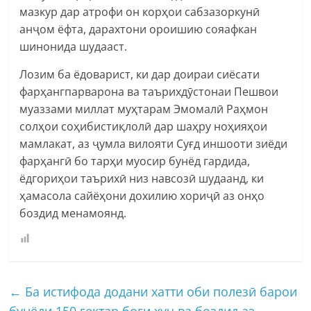
мазкур дар атрофи он корҳои сабзазоркунӣ
анҷом ёфта, дарахтони ороишию сояафкан
шинонида шудааст.
Лозим ба ёдоварист, ки дар доираи сиёсати
фарҳангпарварона ва таърихдӯстонаи Пешвои
муаззами миллат муҳтарам Эмомалӣ Раҳмон
солҳои соҳибистиқлолӣ дар шаҳру ноҳияҳои
мамлакат, аз ҷумла вилояти Суғд иншооти зиёди
фарҳангӣ бо тарҳи муосир бунёд гардида,
ёдгориҳои таърихӣ низ навсозӣ шудаанд, ки
ҳамасола сайёҳони дохилию хориҷӣ аз онҳо
боздид менамоянд.
←
Ба истифода додани хатти оби полезӣ барои