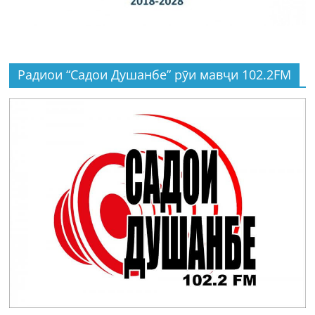
Радиои “Садои Душанбе” рӯи мавҷи 102.2FM