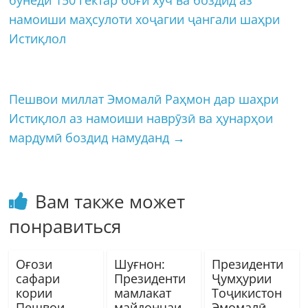
бунёди 150 гектар боғи хуч ва боздид аз
намоиши маҳсулоти хоҷагии ҷангали шаҳри
Истиқлол
Пешвои миллат Эмомалӣ Раҳмон дар шаҳри
Истиқлол аз намоиши наврӯзӣ ва ҳунарҳои
мардумӣ боздид намуданд
→
Вам также может
понравиться
Оғози
Шуғнон:
Президенти
сафари
Президенти
Ҷумҳурии
кории
мамлакат
Тоҷикистон
Пешвои
майдончаи
Эмомалӣ