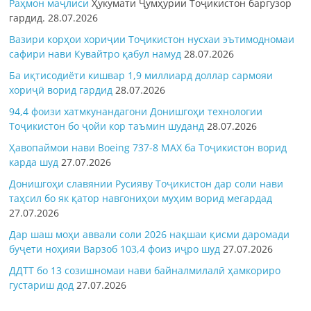
Раҳмон
маҷлиси
Ҳукумати Ҷумҳурии Тоҷикистон баргузор
гардид.
28.07.2026
Вазири корҳои хориҷии Тоҷикистон нусхаи эътимодномаи
сафири нави Кувайтро қабул намуд
28.07.2026
Ба иқтисодиёти кишвар 1,9 миллиард доллар сармояи
хориҷӣ ворид гардид
28.07.2026
94,4 фоизи хатмкунандагони Донишгоҳи технологии
Тоҷикистон бо ҷойи кор таъмин шуданд
28.07.2026
Ҳавопаймои нави Boeing 737-8 MAX ба Тоҷикистон ворид
карда шуд
27.07.2026
Донишгоҳи славянии Русияву Тоҷикистон дар соли нави
таҳсил бо як қатор навгониҳои муҳим ворид мегардад
27.07.2026
Дар шаш моҳи аввали соли 2026 нақшаи қисми даромади
буҷети ноҳияи Варзоб 103,4 фоиз иҷро шуд
27.07.2026
ДДТТ бо 13 созишномаи нави байналмилалӣ ҳамкориро
густариш дод
27.07.2026