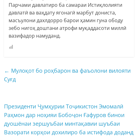
Парчами давлатиро ба самараи Истиқлолияти
давлатӣ ва ваҳдату ягонагӣ марбут дониста,
масъулони дахлдорро барои ҳамин гуна ободу
зебо нигоҳ доштани атрофи муқаддасоти миллӣ
вазифадор намуданд.
←
Мулоқот бо роҳбарон ва фаъолони вилояти
Суғд
Президенти Ҷумҳурии Тоҷикистон Эмомалӣ
Раҳмон дар ноҳияи Бобоҷон Ғафуров бинои
дуошёнаи зершуъбаи минтақавии шуъбаи
Вазорати корҳои дохилиро ба истифода доданд