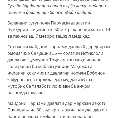
Суғд бо бардоштани парда аз рӯи лавҳа майдони
Парчами давлатиро ба истифода доданд.
Баландии сутунпояи Парчами давлатии
Ҷумҳурии Тоҷикистон 50 метр, дарозии матоъ 14
ва паҳноиаш 7 метрро ташкил медиҳад.
Сохтмони майдони Парчами давлатӣ дар доираи
омодагиҳо ба ҷашни 35 — солагии Истиқлоли
давлатии Ҷумҳурии Тоҷикистон моҳи январи
соли равон бо маблағгузории Мақомоти
иҷроияи ҳокимияти давлатии ноҳияи Бобоҷон
Ғафуров оғоз гардида, дар муддати кӯтоҳ
мутобиқ ба талаботи лоиҳавӣ ба анҷом
расонида шудааст.
Майдони Парчами давлатӣ дар маркази деҳоти
Овчиқалъача 30 садякро ташкил намуда, дар он
барои истироҳату фароғати шаҳрвандон