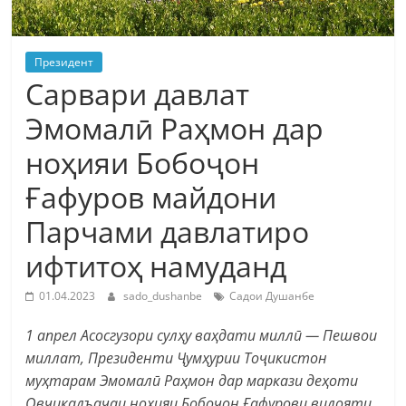
Президент
Сарвари давлат
Эмомалӣ Раҳмон дар
ноҳияи Бобоҷон
Ғафуров майдони
Парчами давлатиро
ифтитоҳ намуданд
01.04.2023
sado_dushanbe
Садои Душанбе
1 апрел Асосгузори сулҳу ваҳдати миллӣ — Пешвои
миллат, Президенти Ҷумҳурии Тоҷикистон
муҳтарам Эмомалӣ Раҳмон дар маркази деҳоти
Овчиқалъачаи ноҳияи Бобоҷон Ғафурови вилояти