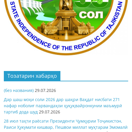
Тозатарин хабарҳо
(без названия)
29.07.2026
Дар шаш моҳи соли 2026 дар шаҳри Ваҳдат нисбати 271
нафар ноболиғ парвандаҳои ҳуқуқвайронкунии маъмурӣ
тартиб дода шуд
29.07.2026
28 июл таҳти раёсати Президенти Ҷумҳурии Тоҷикистон,
Раиси Ҳукумати кишвар, Пешвои миллат муҳтарам Эмомалӣ