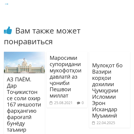
→
Вам также может
понравиться
Маросими
супоридани
Мулоқот бо
мукофотҳои
Вазири
давлатӣ аз
корҳои
АЗ ПАЁМ.
ҷониби
дохилии
Дар
Пешвои
Ҷумҳурии
Тоҷикистон
миллат
Исломии
се соли охир
Эрон
25.08.2021
0
167 иншооти
Искандар
фарҳангию
Муъминӣ
фароғатӣ
бунёду
22.04.2025
таъмир