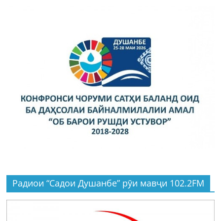
Радиои “Садои Душанбе” рӯи мавҷи 102.2FM