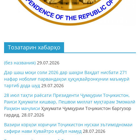
Тозатарин хабарҳо
(без названия)
29.07.2026
Дар шаш моҳи соли 2026 дар шаҳри Ваҳдат нисбати 271
нафар ноболиғ парвандаҳои ҳуқуқвайронкунии маъмурӣ
тартиб дода шуд
29.07.2026
28 июл таҳти раёсати Президенти Ҷумҳурии Тоҷикистон,
Раиси Ҳукумати кишвар, Пешвои миллат муҳтарам Эмомалӣ
Раҳмон
маҷлиси
Ҳукумати Ҷумҳурии Тоҷикистон баргузор
гардид.
28.07.2026
Вазири корҳои хориҷии Тоҷикистон нусхаи эътимодномаи
сафири нави Кувайтро қабул намуд
28.07.2026