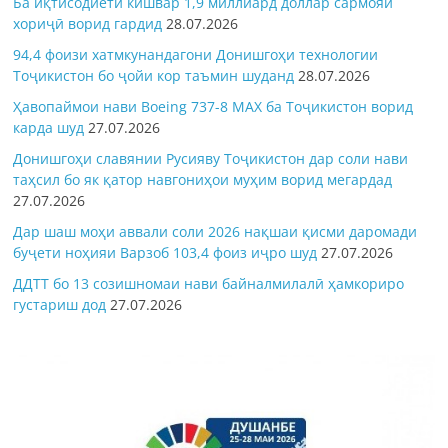
Ба иқтисодиёти кишвар 1,9 миллиард доллар сармояи
хориҷӣ ворид гардид
28.07.2026
94,4 фоизи хатмкунандагони Донишгоҳи технологии
Тоҷикистон бо ҷойи кор таъмин шуданд
28.07.2026
Ҳавопаймои нави Boeing 737-8 MAX ба Тоҷикистон ворид
карда шуд
27.07.2026
Донишгоҳи славянии Русияву Тоҷикистон дар соли нави
таҳсил бо як қатор навгониҳои муҳим ворид мегардад
27.07.2026
Дар шаш моҳи аввали соли 2026 нақшаи қисми даромади
буҷети ноҳияи Варзоб 103,4 фоиз иҷро шуд
27.07.2026
ДДТТ бо 13 созишномаи нави байналмилалӣ ҳамкориро
густариш дод
27.07.2026