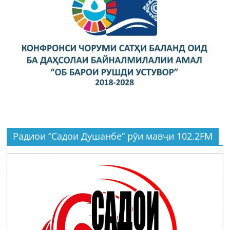
Радиои “Садои Душанбе” рӯи мавҷи 102.2FM