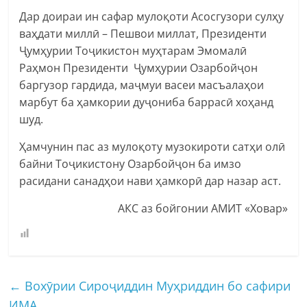
Дар доираи ин сафар мулоқоти Асосгузори сулҳу
ваҳдати миллӣ – Пешвои миллат, Президенти
Ҷумҳурии Тоҷикистон муҳтарам Эмомалӣ
Раҳмон Президенти Ҷумҳурии Озарбойҷон
баргузор гардида, маҷмуи васеи масъалаҳои
марбут ба ҳамкории дуҷониба баррасӣ хоҳанд
шуд.
Ҳамчунин пас аз мулоқоту музокироти сатҳи олӣ
байни Тоҷикистону Озарбойҷон ба имзо
расидани санадҳои нави ҳамкорӣ дар назар аст.
АКС аз бойгонии АМИТ «Ховар»
←
Вохӯрии Сироҷиддин Муҳриддин бо cафири
ИМА