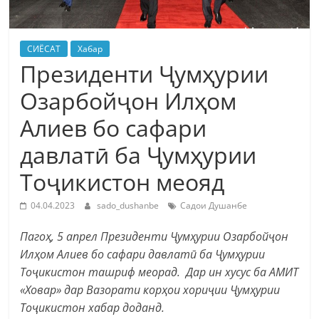
СИЁСАТ
Хабар
Президенти Ҷумҳурии
Озарбойҷон Илҳом
Алиев бо сафари
давлатӣ ба Ҷумҳурии
Тоҷикистон меояд
04.04.2023
sado_dushanbe
Садои Душанбе
Пагоҳ, 5 апрел Президенти Ҷумҳурии Озарбойҷон
Илҳом Алиев бо сафари давлатӣ ба Ҷумҳурии
Тоҷикистон ташриф меорад. Дар ин хусус ба АМИТ
«Ховар» дар Вазорати корҳои хориҷии Ҷумҳурии
Тоҷикистон хабар доданд.