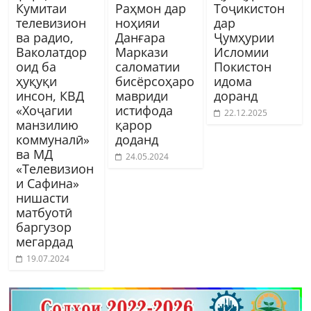
Кумитаи
Раҳмон дар
Тоҷикистон
телевизион
ноҳияи
дар
ва радио,
Данғара
Ҷумҳурии
Ваколатдор
Маркази
Исломии
оид ба
саломатии
Покистон
ҳуқуқи
бисёрсоҳаро
идома
инсон, КВД
мавриди
доранд
«Хоҷагии
истифода
22.12.2025
манзилию
қарор
коммуналӣ»
доданд
ва МД
24.05.2024
«Телевизион
и Сафина»
нишасти
матбуотӣ
баргузор
мегардад
19.07.2024