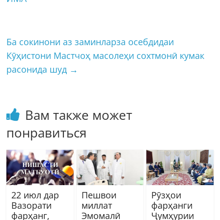
Ба сокинони аз заминларза осебдидаи
Кӯҳистони Мастчоҳ масолеҳи сохтмонӣ кумак
расонида шуд
→
Вам также может
понравиться
22 июл дар
Пешвои
Рӯзҳои
Вазорати
миллат
фарҳанги
фарҳанг,
Эмомалӣ
Ҷумҳурии