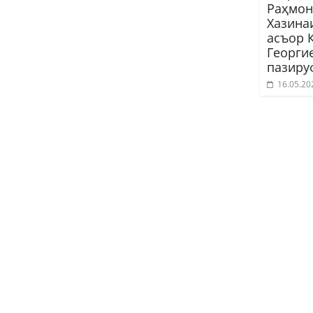
Раҳмон
Хазина
асъор 
Георги
пазиру
16.05.20