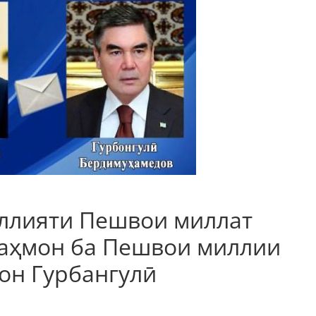
аллияти Пешвои миллат
аҳмон ба Пешвои миллии
он Гурбангулӣ