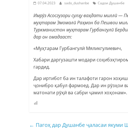
07.04.2023
sado_dushanbe
Садои Душанбе
Имрӯз Асосгузори сулҳу ваҳдати миллӣ —
муҳтарам Эмомалӣ Раҳмон ба Пешвои милл
Туркманистон муҳтарам Гурбангулӣ Бердим
дар он омадааст:
«Муҳтарам Гурбангулӣ Мяликгулиевич,
Хабари даргузашти модари соҳибэҳтиром
гардид.
Дар иртибот ба ин талафоти гарон хоҳи
ҷонибро қабул фармоед. Дар ин рӯзҳои 
матонати рӯҳӣ ва сабри ҷамил хоҳонам».
←
Пагоҳ дар Душанбе ҷаласаи якуми Ш