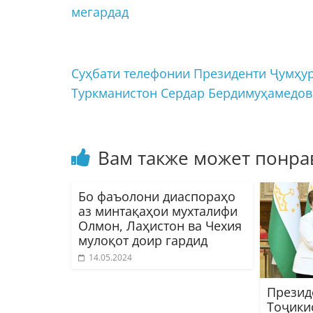
мегардад
Суҳбати телефонии Президенти Ҷумҳу
Туркманистон Сердар Бердимуҳамедо
Вам также может понра
Бо фаъолони диаспораҳо
аз минтақаҳои мухталифи
Олмон, Лаҳистон ва Чехия
мулоқот доир гардид
14.05.2024
Презид
Тоҷики