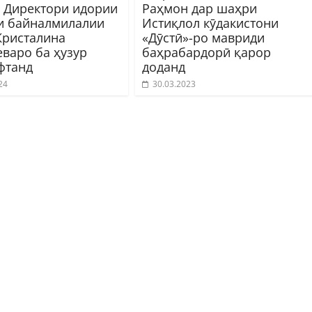
 Директори идории
Раҳмон дар шаҳри
и байналмилалии
Истиқлол кӯдакистони
Кристалина
«Дӯстӣ»-ро мавриди
еваро ба ҳузур
баҳрабардорӣ қарор
фтанд
доданд
24
30.03.2023