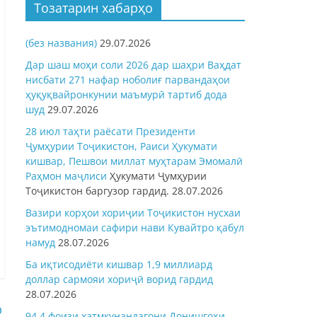
Тозатарин хабарҳо
(без названия)
29.07.2026
Дар шаш моҳи соли 2026 дар шаҳри Ваҳдат
нисбати 271 нафар ноболиғ парвандаҳои
ҳуқуқвайронкунии маъмурӣ тартиб дода
шуд
29.07.2026
28 июл таҳти раёсати Президенти
Ҷумҳурии Тоҷикистон, Раиси Ҳукумати
кишвар, Пешвои миллат муҳтарам Эмомалӣ
Раҳмон
маҷлиси
Ҳукумати Ҷумҳурии
Тоҷикистон баргузор гардид.
28.07.2026
Вазири корҳои хориҷии Тоҷикистон нусхаи
эътимодномаи сафири нави Кувайтро қабул
намуд
28.07.2026
Ба иқтисодиёти кишвар 1,9 миллиард
доллар сармояи хориҷӣ ворид гардид
28.07.2026
р
94,4 фоизи хатмкунандагони Донишгоҳи