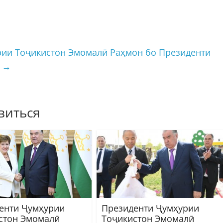
рии Тоҷикистон Эмомалӣ Раҳмон бо Президенти
в
→
виться
енти Ҷумҳурии
Президенти Ҷумҳурии
стон Эмомалӣ
Тоҷикистон Эмомалӣ