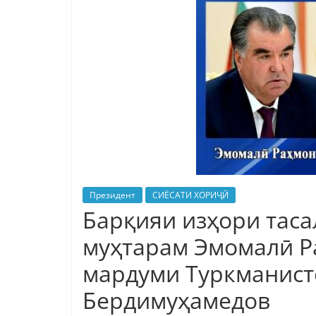
Президент
СИЁСАТИ ХОРИҶӢ
Барқияи изҳори тас
муҳтарам Эмомалӣ Р
мардуми Туркманист
Бердимуҳамедов