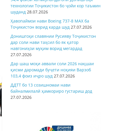
технологии Тоҷикистон бо ҷойи кор таъмин
шуданд
28.07.2026
Ҳавопаймои нави Boeing 737-8 MAX ба
Тоҷикистон ворид карда шуд
27.07.2026
Донишгоҳи славянии Русияву Тоҷикистон
дар соли нави таҳсил бо як қатор
навгониҳои муҳим ворид мегардад
27.07.2026
Дар шаш моҳи аввали соли 2026 нақшаи
қисми даромади буҷети ноҳияи Варзоб
103,4 фоиз иҷро шуд
27.07.2026
ДДТТ бо 13 созишномаи нави
байналмилалӣ ҳамкориро густариш дод
27.07.2026