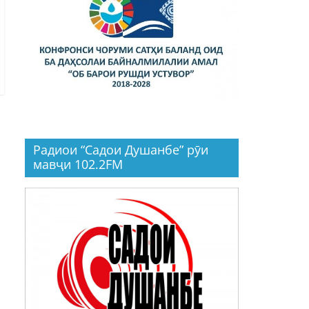
Радиои “Садои Душанбе” рӯи
мавҷи 102.2FM