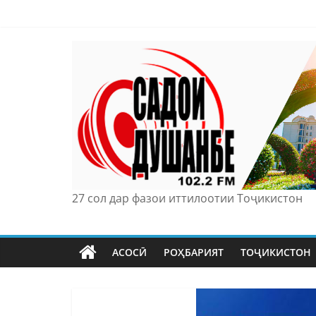
Skip
to
content
27 сол дар фазои иттилоотии Тоҷикистон
АСОСӢ
РОҲБАРИЯТ
ТОҶИКИСТОН