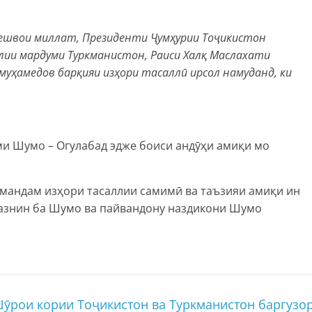
 Пешвои миллат, Президенти Ҷумҳурии Тоҷикистон
ии мардуми Туркманистон, Раиси Халқ Маслахати
уҳамедов барқияи изҳори тасаллӣ ирсол намуданд, ки
и Шумо – Огулабад эдже боиси андӯҳи амиқи мо
шмандам изҳори тасаллии самимӣ ва таъзияи амиқи ин
вазнин ба Шумо ва пайвандону наздикони Шумо
ӯрои кории Тоҷикистон ва Туркманистон баргузо