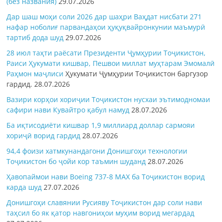
(без названия)
29.07.2026
Дар шаш моҳи соли 2026 дар шаҳри Ваҳдат нисбати 271
нафар ноболиғ парвандаҳои ҳуқуқвайронкунии маъмурӣ
тартиб дода шуд
29.07.2026
28 июл таҳти раёсати Президенти Ҷумҳурии Тоҷикистон,
Раиси Ҳукумати кишвар, Пешвои миллат муҳтарам Эмомалӣ
Раҳмон
маҷлиси
Ҳукумати Ҷумҳурии Тоҷикистон баргузор
гардид.
28.07.2026
Вазири корҳои хориҷии Тоҷикистон нусхаи эътимодномаи
сафири нави Кувайтро қабул намуд
28.07.2026
Ба иқтисодиёти кишвар 1,9 миллиард доллар сармояи
хориҷӣ ворид гардид
28.07.2026
94,4 фоизи хатмкунандагони Донишгоҳи технологии
Тоҷикистон бо ҷойи кор таъмин шуданд
28.07.2026
Ҳавопаймои нави Boeing 737-8 MAX ба Тоҷикистон ворид
карда шуд
27.07.2026
Донишгоҳи славянии Русияву Тоҷикистон дар соли нави
таҳсил бо як қатор навгониҳои муҳим ворид мегардад