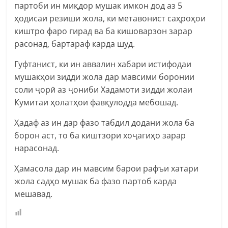
партоби ин миқдор мушак имкон дод аз 5
ҳодисаи резиши жола, ки метавонист саҳроҳои
киштро фаро гирад ва ба кишоварзон зарар
расонад, бартараф карда шуд.
Гуфтанист, ки ин аввалин хабари истифодаи
мушакҳои зидди жола дар мавсими боронии
соли ҷорӣ аз ҷониби Хадамоти зидди жолаи
Кумитаи ҳолатҳои фавқулодда мебошад.
Ҳадаф аз ин дар фазо табдил додани жола ба
борон аст, то ба киштзори хоҷагиҳо зарар
нарасонад.
Ҳамасола дар ин мавсим барои рафъи хатари
жола садҳо мушак ба фазо партоб карда
мешавад.