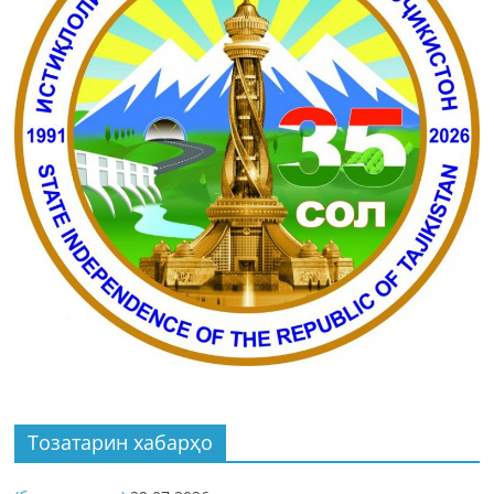
Тозатарин хабарҳо