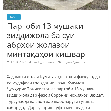
Хабар
Партоби 13 мушаки
зиддижола ба сӯи
абрҳои жолазои
минтақаҳои кишвар
12.04.2023
sado_dushanbe
Садои Душанбе
Хадамоти жолаи Кумитаи ҳолатҳои фавқулодда
ва мудофиаи граждании назди Ҳукумати
Ҷумҳурии Тоҷикистон аз партоби 13 мушаки
зидди жола дар фазои боронии ноҳияҳои Ваҳдат,
Турсунзода ва Ёвон дар шабонарӯзи гузашта
хабар дод. Дар гузориш гуфта мешавад, ки