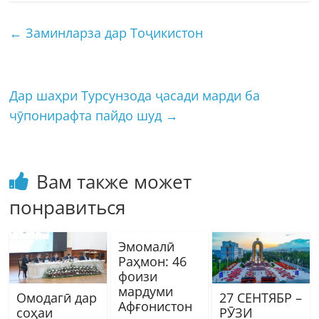
←
Заминларза дар Тоҷикистон
Дар шаҳри Турсунзода ҷасади марди ба
чӯпонирафта пайдо шуд
→
Вам также может
понравиться
Эмомалӣ
Раҳмон: 46
фоизи
мардуми
Омодагӣ дар
27 СЕНТЯБР –
Афғонистон
соҳаи
РӮЗИ