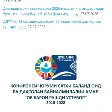
27.07.2026
Дар шаш моҳи аввали соли 2026 нақшаи қисми даромади
буҷети ноҳияи Варзоб 103,4 фоиз иҷро шуд
27.07.2026
ДДТТ бо 13 созишномаи нави байналмилалӣ ҳамкориро
густариш дод
27.07.2026