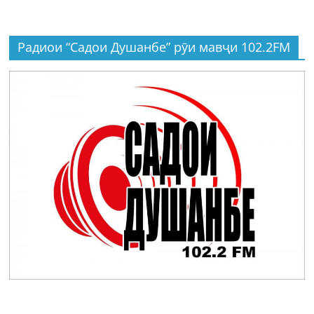
Радиои “Садои Душанбе” рӯи мавҷи 102.2FM