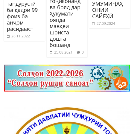
тоҷиконанд
тандурустӣ
УМУМИҶАҲ
ва бояд дар
ба қадри 99
ОНИИ
Ҳукумати
фоиз ба
САЙЁҲӢ
оянда
анҷом
27.09.2024
мавқеи
расидааст
шоиста
28.11.2022
дошта
бошанд
25.08.2021
0