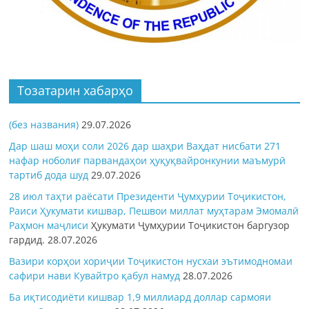
Тозатарин хабарҳо
(без названия)
29.07.2026
Дар шаш моҳи соли 2026 дар шаҳри Ваҳдат нисбати 271
нафар ноболиғ парвандаҳои ҳуқуқвайронкунии маъмурӣ
тартиб дода шуд
29.07.2026
28 июл таҳти раёсати Президенти Ҷумҳурии Тоҷикистон,
Раиси Ҳукумати кишвар, Пешвои миллат муҳтарам Эмомалӣ
Раҳмон
маҷлиси
Ҳукумати Ҷумҳурии Тоҷикистон баргузор
гардид.
28.07.2026
Вазири корҳои хориҷии Тоҷикистон нусхаи эътимодномаи
сафири нави Кувайтро қабул намуд
28.07.2026
Ба иқтисодиёти кишвар 1,9 миллиард доллар сармояи