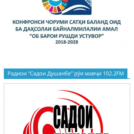
Радиои “Садои Душанбе” рӯи мавҷи 102.2FM