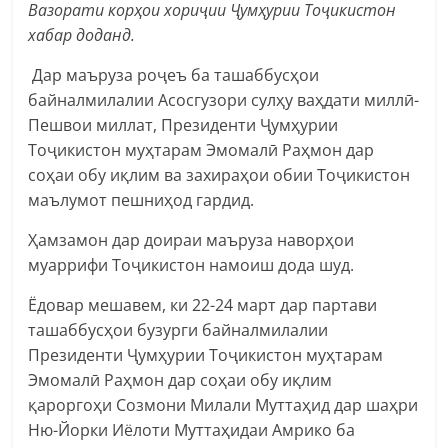
Вазорати корҳои хориҷии Ҷумҳурии Тоҷикистон
хабар доданд.
Дар маъруза роҷеъ ба ташаббусҳои
байналмилалии Асосгузори сулҳу ваҳдати миллӣ-
Пешвои миллат, Президенти Ҷумҳурии
Тоҷикистон муҳтарам Эмомалӣ Раҳмон дар
соҳаи обу иқлим ва захираҳои обии Тоҷикистон
маълумот пешниҳод гардид.
Ҳамзамон дар доираи маъруза наворҳои
муаррифи Тоҷикистон намоиш дода шуд.
Ёдовар мешавем, ки 22-24 март дар партави
ташаббусҳои бузурги байналмилалии
Президенти Ҷумҳурии Тоҷикистон муҳтарам
Эмомалӣ Раҳмон дар соҳаи обу иқлим
қароргоҳи Созмони Милали Муттаҳид дар шаҳри
Ню-Йорки Иёлоти Муттаҳидаи Амрико ба