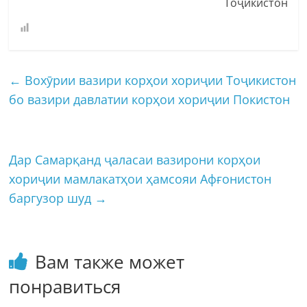
Тоҷикистон
←
Вохӯрии вазири корҳои хориҷии Тоҷикистон
бо вазири давлатии корҳои хориҷии Покистон
Дар Самарқанд ҷаласаи вазирони корҳои
хориҷии мамлакатҳои ҳамсояи Афғонистон
баргузор шуд
→
Вам также может
понравиться