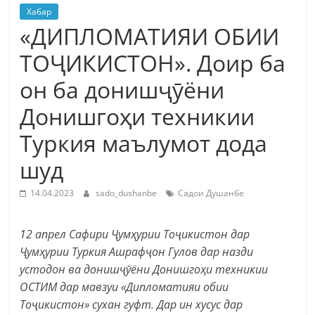
Хабар
«ДИПЛОМАТИЯИ ОБИИ
ТОҶИКИСТОН». Доир ба
он ба донишҷӯёни
Донишгоҳи техникии
Туркия маълумот дода
шуд
14.04.2023
sado_dushanbe
Садои Душанбе
12 апрел Сафири Ҷумҳурии Тоҷикистон дар
Ҷумҳурии Туркия Ашрафҷон Гулов дар назди
устодон ва донишҷӯёни Донишгоҳи техникии
ОСТИМ дар мавзуи «Дипломатияи обии
Тоҷикистон» сухан гуфт. Дар ин хусус дар