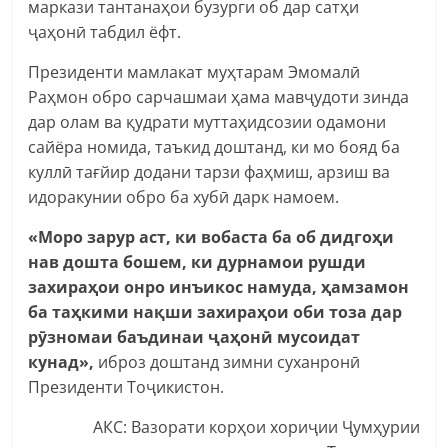
маркази тантанаҳои бузурги об дар сатҳи
ҷаҳонӣ табдил ёфт.
Президенти мамлакат муҳтарам Эмомалӣ
Раҳмон обро сарчашмаи ҳама мавҷудоти зинда
дар олам ва қудрати муттаҳидсозии одамони
сайёра номида, таъкид доштанд, ки мо бояд ба
куллӣ тағйир додани тарзи фаҳмиш, арзиш ва
идоракунии обро ба хубӣ дарк намоем.
«Моро зарур аст, ки вобаста ба об дидгоҳи
нав дошта бошем, ки дурнамои рушди
захираҳои онро инъикос намуда, ҳамзамон
ба таҳкими нақши захираҳои оби тоза дар
рӯзномаи баъдинаи ҷаҳонӣ мусоидат
кунад»,
иброз доштанд зимни суханронӣ
Президенти Тоҷикистон.
АКС: Вазорати корҳои хориҷии Ҷумҳурии