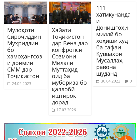
111
хатмкунанда
и
Донишгоҳи
Мулоқоти
Ҳайати
миллӣ бо
Сироҷиддин
Тоҷикистон
хоҳиши худ
Муҳриддин
дар Вена дар
ба сафаи
бо
конфронси
Қувваҳои
ҳамоҳангсоз
Созмони
Мусаллаҳ
и доимии
Милали
равона
СММ дар
Муттаҳид
шуданд
Тоҷикистон
оид ба
30.04.2022
0
мубориза бо
24.02.2023
қаллобӣ
иштирок
дорад
17.03.2026