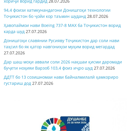
хориҷӣ ворид гардид
28.07.2026
94,4 фоизи хатмкунандагони Донишгоҳи технологии
Тоҷикистон бо ҷойи кор таъмин шуданд
28.07.2026
Ҳавопаймои нави Boeing 737-8 MAX ба Тоҷикистон ворид
карда шуд
27.07.2026
Донишгоҳи славянии Русияву Тоҷикистон дар соли нави
таҳсил бо як қатор навгониҳои муҳим ворид мегардад
27.07.2026
Дар шаш моҳи аввали соли 2026 нақшаи қисми даромади
буҷети ноҳияи Варзоб 103,4 фоиз иҷро шуд
27.07.2026
ДДТТ бо 13 созишномаи нави байналмилалӣ ҳамкориро
густариш дод
27.07.2026