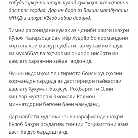
кабудизоркунии шаҳри Кӯлоб кумакҳои яквақтаина
дастрас гардид. Дар ин бора аз Бахши матбуотии
МИҲД-и шаҳри Кӯлоб хабар доданд.
Зимни расонидани кӯмак аз ҷониби раиси шаҳри
Кӯлоб Назарзода Бахтиёр Худоёр бо кормандони
корхонаҳои мазкур сӯҳбати гарму самимӣ шуд,
ки муҳаббат ва эҳтироми онҳоро нисбати ин
давлату сарзамин зиёда гардонид.
Чунин иқдомҳои пешгирифта боиси хушҳолии
кормандон гардида аз дастгириҳои пайвастаи
давлату Ҳукумат бахусус, Роҳбарияти Олии
кишвар муҳтарам Эмомалӣ Раҳмон
миннатдории бепоён баён намуданд.
Дар навбати худ сокинони шарафманди шаҳри
Кӯлоб баҳри осудагиву тинҷии Тоҷикистони азиз
даст ба дуо бардоштанд.