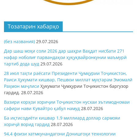
Тозатарин хабарҳо
(без названия)
29.07.2026
Дар шаш моҳи соли 2026 дар шаҳри Ваҳдат нисбати 271
нафар ноболиғ парвандаҳои ҳуқуқвайронкунии маъмурӣ
тартиб дода шуд
29.07.2026
28 июл таҳти раёсати Президенти Ҷумҳурии Тоҷикистон,
Раиси Ҳукумати кишвар, Пешвои миллат муҳтарам Эмомалӣ
Раҳмон
маҷлиси
Ҳукумати Ҷумҳурии Тоҷикистон баргузор
гардид.
28.07.2026
Вазири корҳои хориҷии Тоҷикистон нусхаи эътимодномаи
сафири нави Кувайтро қабул намуд
28.07.2026
Ба иқтисодиёти кишвар 1,9 миллиард доллар сармояи
хориҷӣ ворид гардид
28.07.2026
94,4 фоизи хатмкунандагони Донишгоҳи технологии