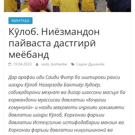
МИНТАҚА
Кӯлоб. Ниёзмандон
пайваста дастгирӣ
меёбанд
19.04.2023
sado_dushanbe
Садои Душанбе
Дар арафаи иди Саиди Фитр бо иштироки раиси
шаҳри Кӯлоб Назарзода Бахтиёр Худоёр,
собиқадорони меҳнат ва дигар шахсони масъул ба
кормандони муассисаи давлатии «Хоҷагии
комуналӣ»- и назди мақомоти иҷроияи ҳокимияти
давлатии шаҳри Кӯлоб, Корхонаи фаръии
давлатии Истеҳсолию истифодабарии манзил ва
Корхонаи фаръии давлатии ниҳолшинонӣ ва