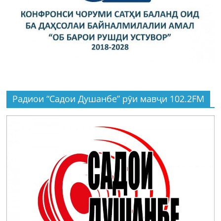
Радиои “Садои Душанбе” рӯи мавҷи 102.2FM