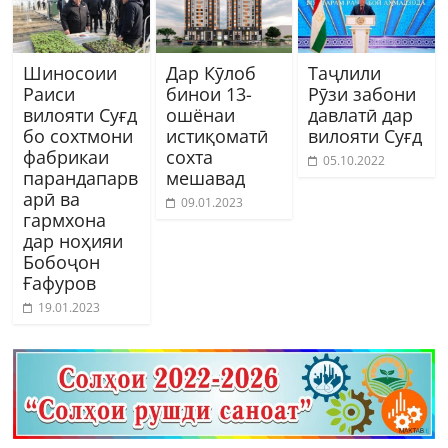
Шиносоии
Дар Кӯлоб
Таҷлили
Раиси
бинои 13-
Рӯзи забони
вилояти Суғд
ошёнаи
давлатӣ дар
бо сохтмони
истиқоматӣ
вилояти Суғд
фабрикаи
сохта
05.10.2022
парандапарв
мешавад
арӣ ва
09.01.2023
гармхона
дар ноҳияи
Бобоҷон
Ғафуров
19.01.2023