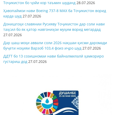
Тоҷикистон бо ҷойи кор таъмин шуданд
28.07.2026
Ҳавопаймои нави Boeing 737-8 MAX ба Тоҷикистон ворид
карда шуд
27.07.2026
Донишгоҳи славянии Русияву Тоҷикистон дар соли нави
таҳсил бо як қатор навгониҳои муҳим ворид мегардад
27.07.2026
Дар шаш моҳи аввали соли 2026 нақшаи қисми даромади
буҷети ноҳияи Варзоб 103,4 фоиз иҷро шуд
27.07.2026
ДДТТ бо 13 созишномаи нави байналмилалӣ ҳамкориро
густариш дод
27.07.2026