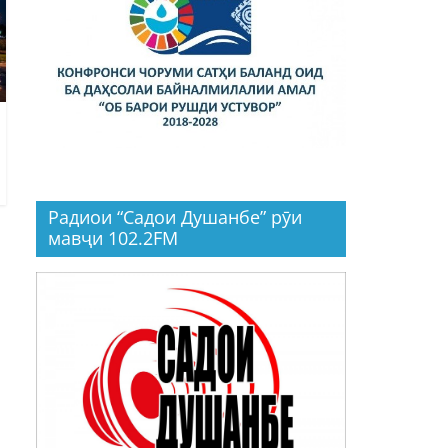
Радиои “Садои Душанбе” рӯи
мавҷи 102.2FM