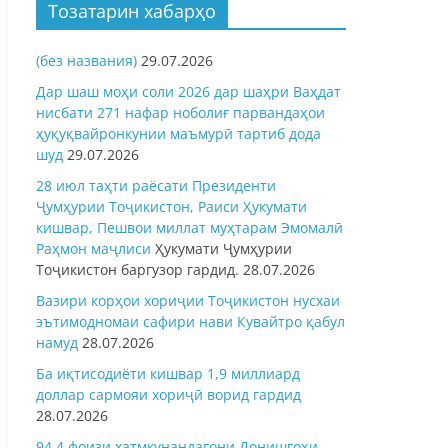
Тозатарин хабарҳо
(без названия)
29.07.2026
Дар шаш моҳи соли 2026 дар шаҳри Ваҳдат
нисбати 271 нафар ноболиғ парвандаҳои
ҳуқуқвайронкунии маъмурӣ тартиб дода
шуд
29.07.2026
28 июл таҳти раёсати Президенти
Ҷумҳурии Тоҷикистон, Раиси Ҳукумати
кишвар, Пешвои миллат муҳтарам Эмомалӣ
Раҳмон
маҷлиси
Ҳукумати Ҷумҳурии
Тоҷикистон баргузор гардид.
28.07.2026
Вазири корҳои хориҷии Тоҷикистон нусхаи
эътимодномаи сафири нави Кувайтро қабул
намуд
28.07.2026
Ба иқтисодиёти кишвар 1,9 миллиард
доллар сармояи хориҷӣ ворид гардид
28.07.2026
94,4 фоизи хатмкунандагони Донишгоҳи