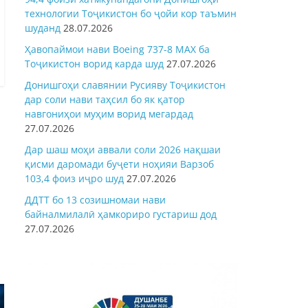
технологии Тоҷикистон бо ҷойи кор таъмин
шуданд
28.07.2026
Ҳавопаймои нави Boeing 737-8 MAX ба
Тоҷикистон ворид карда шуд
27.07.2026
Донишгоҳи славянии Русияву Тоҷикистон
дар соли нави таҳсил бо як қатор
навгониҳои муҳим ворид мегардад
27.07.2026
Дар шаш моҳи аввали соли 2026 нақшаи
қисми даромади буҷети ноҳияи Варзоб
103,4 фоиз иҷро шуд
27.07.2026
ДДТТ бо 13 созишномаи нави
байналмилалӣ ҳамкориро густариш дод
27.07.2026