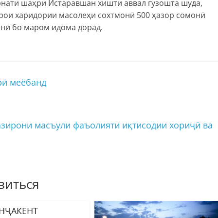
рнати шаҳри Истаравшан хишти аввал гузошта шуда,
арои харидории масолеҳи сохтмонӣ 500 ҳазор сомонӣ
онӣ бо маром идома дорад.
рӣ меёбанд
азирони масъули фаъолияти иқтисодии хориҷӣ ва
виться
АНҶАКЕНТ