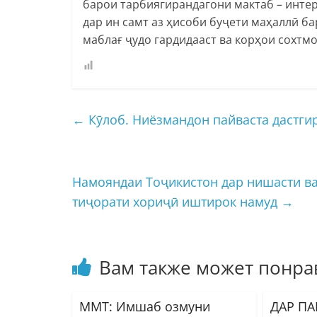
барои тарбиягирандагони мактаб – инте
дар ин самт аз ҳисоби буҷети маҳаллӣ б
маблағ ҷудо гардидааст ва корҳои сохтм
←
Кӯлоб. Ниёзмандон пайваста дастги
Намояндаи Тоҷикистон дар нишасти в
тиҷорати хориҷӣ иштирок намуд
→
Вам также может понра
ММТ: Имшаб озмуни
ДАР П