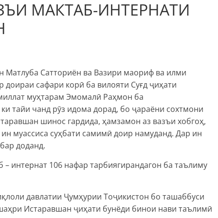
ЗЪИ МАКТАБ-ИНТЕРНАТИ
Н
 Матлуба Сатториён ва Вазири маориф ва илми
 доираи сафари корӣ ба вилояти Суғд ҷиҳати
миллат муҳтарам Эмомалӣ Раҳмон ба
 ки тайи чанд рӯз идома дорад, бо ҷараёни сохтмони
таравшан шинос гардида, ҳамзамон аз вазъи хобгоҳ,
 ин муассиса суҳбати самимӣ доир намуданд. Дар ин
бар доданд.
аб – интернат 106 нафар тарбиягирандагон ба таълиму
иқлоли давлатии Ҷумҳурии Тоҷикистон бо ташаббуси
шаҳри Истаравшан ҷиҳати бунёди бинои нави таълимӣ