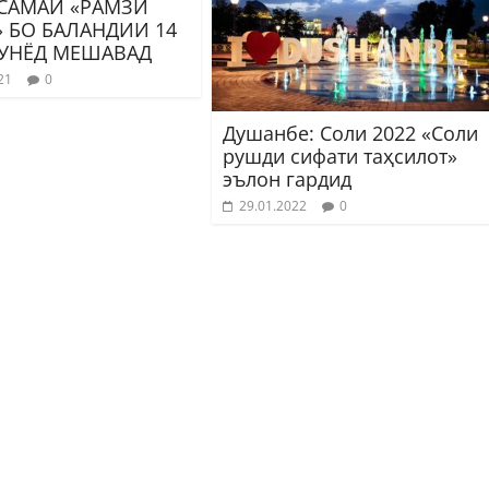
САМАИ «РАМЗИ
 БО БАЛАНДИИ 14
БУНЁД МЕШАВАД
21
0
Душанбе: Соли 2022 «Соли
рушди сифати таҳсилот»
эълон гардид
29.01.2022
0