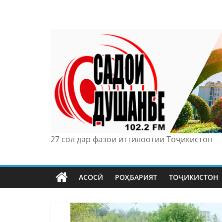
Skip
to
content
27 сол дар фазои иттилоотии Тоҷикистон
АСОСӢ
РОҲБАРИЯТ
ТОҶИКИСТОН