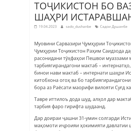
ТОҶИКИСТОН БО ВА
ШАҲРИ ИСТАРАВША
19.04.2023
sado_dushanbe
Садои Душанбе
Муовини Сарвазири Ҷумҳурии Тоҷикистон
Ҷумҳурии Тоҷикистон Раҳим Саидзода дар
расонидани тӯҳфаҳои Пешвои муаззами 
тарбиягирандагони мактаб – интернатҳо,
бинои нави мактаб – интернати шаҳри Ис
китобхона огоҳ ва бо тарбиягирандагони
бора аз Раёсати маорифи вилояти Суғд ха
Тавре иттилоъ дода шуд, алҳол дар макт
тарбия фаро гирифта шудаанд.
Дар доираи ҷашни 31-умин солгарди Ист
мақомоти иҷроияи ҳокимияти давлатии 