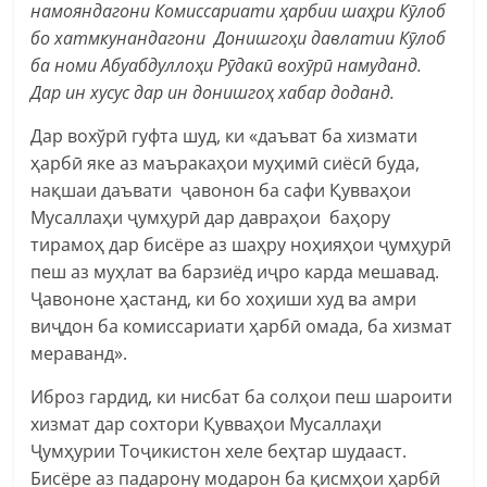
намояндагони Комиссариати ҳарбии шаҳри Кӯлоб
бо хатмкунандагони Донишгоҳи давлатии Кӯлоб
ба номи Абуабдуллоҳи Рӯдакӣ вохӯрӣ намуданд.
Дар ин хусус дар ин донишгоҳ хабар доданд.
Дар вохўрӣ гуфта шуд, ки «даъват ба хизмати
ҳарбӣ яке аз маъракаҳои муҳимӣ сиёсӣ буда,
нақшаи даъвати ҷавонон ба сафи Қувваҳои
Мусаллаҳи ҷумҳурӣ дар давраҳои баҳору
тирамоҳ дар бисёре аз шаҳру ноҳияҳои ҷумҳурӣ
пеш аз муҳлат ва барзиёд иҷро карда мешавад.
Ҷавононе ҳастанд, ки бо хоҳиши худ ва амри
виҷдон ба комиссариати ҳарбӣ омада, ба хизмат
мераванд».
Иброз гардид, ки нисбат ба солҳои пеш шароити
хизмат дар сохтори Қувваҳои Мусаллаҳи
Ҷумҳурии Тоҷикистон хеле беҳтар шудааст.
Бисёре аз падарону модарон ба қисмҳои ҳарбӣ