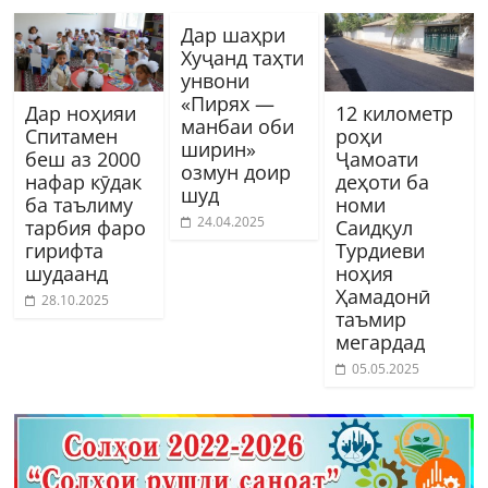
Дар шаҳри
Хуҷанд таҳти
унвони
«Пирях —
Дар ноҳияи
12 километр
манбаи оби
Спитамен
роҳи
ширин»
беш аз 2000
Ҷамоати
озмун доир
нафар кӯдак
деҳоти ба
шуд
ба таълиму
номи
24.04.2025
тарбия фаро
Саидқул
гирифта
Турдиеви
шудаанд
ноҳия
Ҳамадонӣ
28.10.2025
таъмир
мегардад
05.05.2025