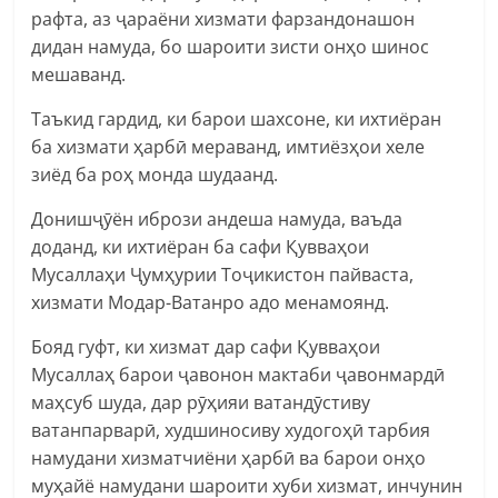
рафта, аз ҷараёни хизмати фарзандонашон
дидан намуда, бо шароити зисти онҳо шинос
мешаванд.
Таъкид гардид, ки барои шахсоне, ки ихтиёран
ба хизмати ҳарбӣ мераванд, имтиёзҳои хеле
зиёд ба роҳ монда шудаанд.
Донишҷӯён ибрози андеша намуда, ваъда
доданд, ки ихтиёран ба сафи Қувваҳои
Мусаллаҳи Ҷумҳурии Тоҷикистон пайваста,
хизмати Модар-Ватанро адо менамоянд.
Бояд гуфт, ки хизмат дар сафи Қувваҳои
Мусаллаҳ барои ҷавонон мактаби ҷавонмардӣ
маҳсуб шуда, дар рӯҳияи ватандӯстиву
ватанпарварӣ, худшиносиву худогоҳӣ тарбия
намудани хизматчиёни ҳарбӣ ва барои онҳо
муҳайё намудани шароити хуби хизмат, инчунин