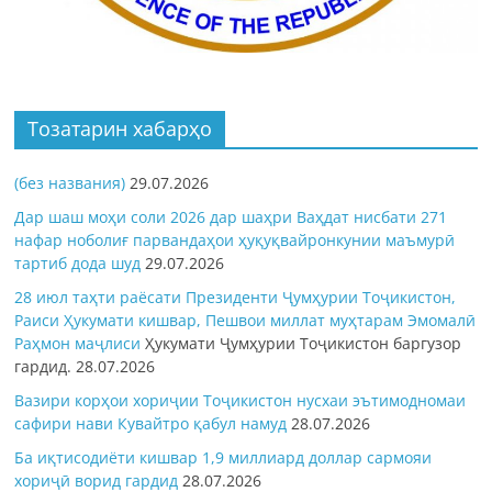
Тозатарин хабарҳо
(без названия)
29.07.2026
Дар шаш моҳи соли 2026 дар шаҳри Ваҳдат нисбати 271
нафар ноболиғ парвандаҳои ҳуқуқвайронкунии маъмурӣ
тартиб дода шуд
29.07.2026
28 июл таҳти раёсати Президенти Ҷумҳурии Тоҷикистон,
Раиси Ҳукумати кишвар, Пешвои миллат муҳтарам Эмомалӣ
Раҳмон
маҷлиси
Ҳукумати Ҷумҳурии Тоҷикистон баргузор
гардид.
28.07.2026
Вазири корҳои хориҷии Тоҷикистон нусхаи эътимодномаи
сафири нави Кувайтро қабул намуд
28.07.2026
Ба иқтисодиёти кишвар 1,9 миллиард доллар сармояи
хориҷӣ ворид гардид
28.07.2026