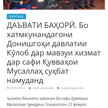
МИНТАҚА
ДАЪВАТИ БАҲОРӢ. Бо
хатмкунандагони
Донишгоҳи давлатии
Кӯлоб дар мавзуи хизмат
дар сафи Қувваҳои
Мусаллаҳ суҳбат
намуданд
28.02.2023
sado_dushanbe
Садои Душанбе
Ҷиҳати даъвати ҷавонон ба сафи Қувваҳои
Мусаллаҳи Ҷумҳурии Тоҷикистон 25 феврал