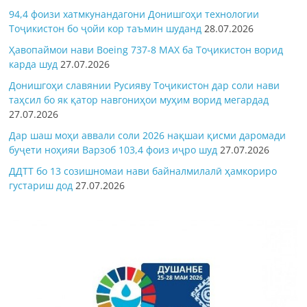
94,4 фоизи хатмкунандагони Донишгоҳи технологии
Тоҷикистон бо ҷойи кор таъмин шуданд
28.07.2026
Ҳавопаймои нави Boeing 737-8 MAX ба Тоҷикистон ворид
карда шуд
27.07.2026
Донишгоҳи славянии Русияву Тоҷикистон дар соли нави
таҳсил бо як қатор навгониҳои муҳим ворид мегардад
27.07.2026
Дар шаш моҳи аввали соли 2026 нақшаи қисми даромади
буҷети ноҳияи Варзоб 103,4 фоиз иҷро шуд
27.07.2026
ДДТТ бо 13 созишномаи нави байналмилалӣ ҳамкориро
густариш дод
27.07.2026