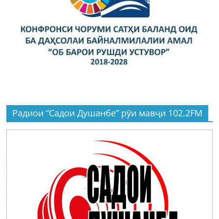
Радиои “Садои Душанбе” рӯи мавҷи 102.2FM