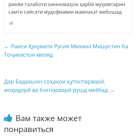
риояи талаботи оинномаҳои ҳарбӣ муҳимтарин
самти сиёсати мудофиавии мамлакат мебошад.
←
Раиси Ҳукумати Русия Михаил Мишустин ба
Тоҷикистон меояд
Дар Бадахшон соҳаҳои қутоспарварӣ,
моҳидорӣ ва боғпарварӣ рушд меёбад
→
Вам также может
понравиться