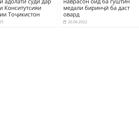
и адолати судӣ дар
наврасон оид ба гўштин
и Конситутсияи
медали биринҷӣ ба даст
ии Тоҷикистон
овард
25
20.06.2022