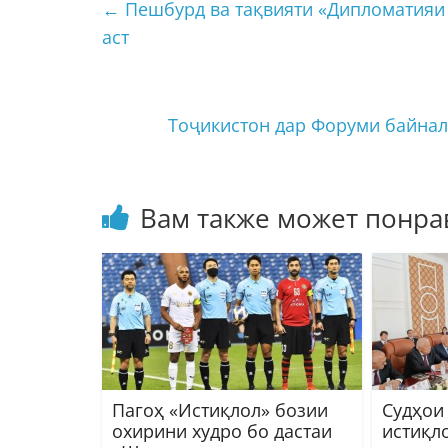
←
Пешбурд ва тақвияти «Дипломатияи
аст
Тоҷикистон дар Форуми байна
Вам также может понра
Пагоҳ «Истиқлол» бозии
Судҳои
охирини худро бо дастаи
истиқл