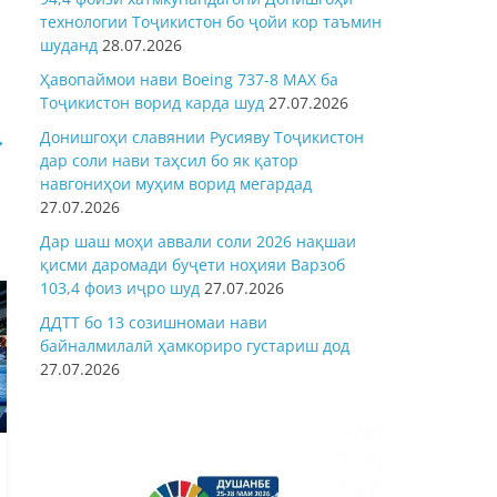
технологии Тоҷикистон бо ҷойи кор таъмин
шуданд
28.07.2026
Ҳавопаймои нави Boeing 737-8 MAX ба
Тоҷикистон ворид карда шуд
27.07.2026
→
Донишгоҳи славянии Русияву Тоҷикистон
дар соли нави таҳсил бо як қатор
навгониҳои муҳим ворид мегардад
27.07.2026
Дар шаш моҳи аввали соли 2026 нақшаи
қисми даромади буҷети ноҳияи Варзоб
103,4 фоиз иҷро шуд
27.07.2026
ДДТТ бо 13 созишномаи нави
байналмилалӣ ҳамкориро густариш дод
27.07.2026