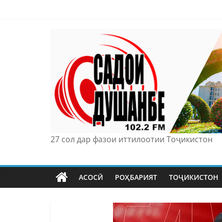
Skip
to
content
27 сол дар фазои иттилоотии Тоҷикистон
АСОСӢ
РОҲБАРИЯТ
ТОҶИКИСТОН