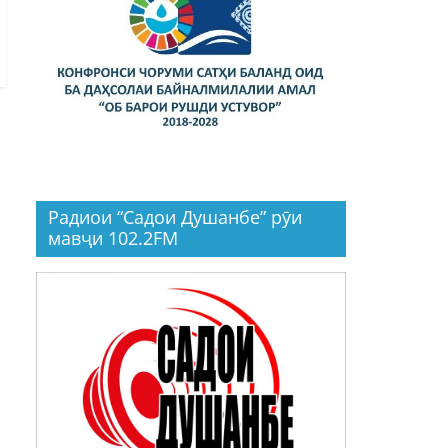
Радиои “Садои Душанбе” рӯи
мавҷи 102.2FM