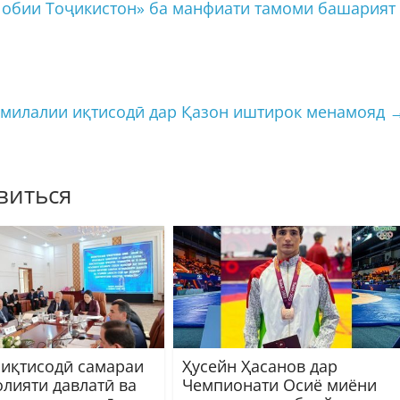
 обии Тоҷикистон» ба манфиати тамоми башарият
лмилалии иқтисодӣ дар Қазон иштирок менамояд
виться
 иқтисодӣ самараи
Ҳусейн Ҳасанов дар
олияти давлатӣ ва
Чемпионати Осиё миёни