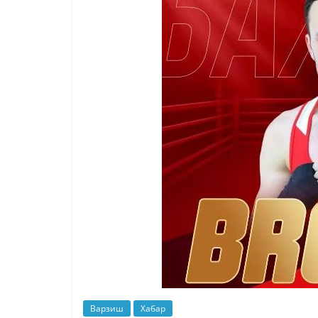
Варзиш
Хабар