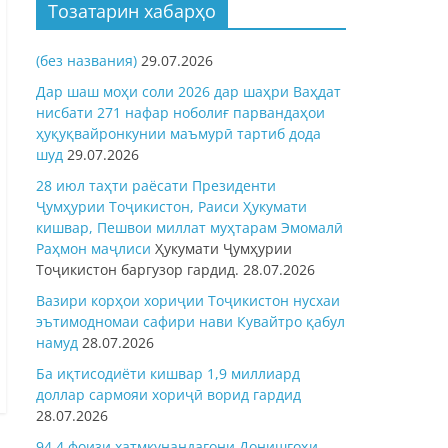
Тозатарин хабарҳо
(без названия)
29.07.2026
Дар шаш моҳи соли 2026 дар шаҳри Ваҳдат
нисбати 271 нафар ноболиғ парвандаҳои
ҳуқуқвайронкунии маъмурӣ тартиб дода
шуд
29.07.2026
28 июл таҳти раёсати Президенти
Ҷумҳурии Тоҷикистон, Раиси Ҳукумати
кишвар, Пешвои миллат муҳтарам Эмомалӣ
Раҳмон
маҷлиси
Ҳукумати Ҷумҳурии
Тоҷикистон баргузор гардид.
28.07.2026
Вазири корҳои хориҷии Тоҷикистон нусхаи
эътимодномаи сафири нави Кувайтро қабул
намуд
28.07.2026
Ба иқтисодиёти кишвар 1,9 миллиард
доллар сармояи хориҷӣ ворид гардид
28.07.2026
94,4 фоизи хатмкунандагони Донишгоҳи