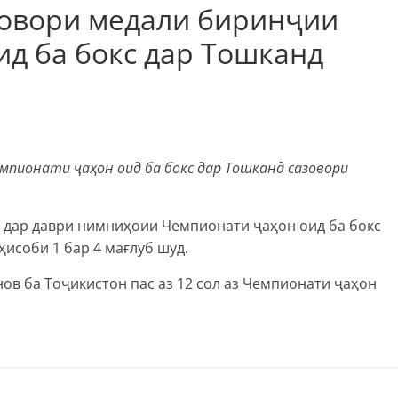
зовори медали биринҷии
д ба бокс дар Тошканд
мпионати ҷаҳон оид ба бокс дар Тошканд сазовори
кг дар даври нимниҳоии Чемпионати ҷаҳон оид ба бокс
ҳисоби 1 бар 4 мағлуб шуд.
ов ба Тоҷикистон пас аз 12 сол аз Чемпионати ҷаҳон