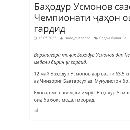
Баҳодур Усмонов са
Чемпионати ҷаҳон ои
гардид
13.05.2023
sado_dushanbe
Садои Душанбе
Варзишгари тоҷик Баҳодур Усмонов дар Че
медали биринҷӣ гардид.
12 май Баҳодур Усмонов дар вазни 63,5 
аз Чинзориг Баатарсух аз Муғулистон бо 
Ёдовар мешавем, ки имрӯз Баҳодур Усмон
оид ба бокс медал меорад.