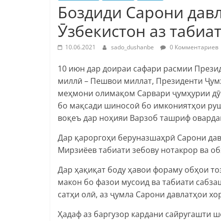
Боздиди Сарони дав
Ӯзбекистон аз табиа
10.06.2021
sado_dushanbe
0 Комментариев
10 июн дар доираи сафари расмии Презид
миллӣ – Пешвои миллат, Президенти Ҷу
меҳмони олимақом Сарвари ҷумҳурии дӯ
бо мақсади шиносоӣ бо имкониятҳои руш
воқеъ дар ноҳияи Варзоб ташриф оварда
Дар қароргоҳи беруназшаҳрӣ Сарони да
Мирзиёев табиати зебову нотакрор ва 
Дар ҳақиқат боду ҳавои фораму обҳои то
макон бо фазои мусоид ва табиати сабз
сатҳи олӣ, аз ҷумла Сарони давлатҳои хо
Ҳадаф аз баргузор кардани сайругашти 