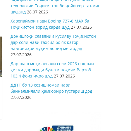
технологии Тоҷикистон бо ҷойи кор таъмин
шуданд
28.07.2026
Ҳавопаймои нави Boeing 737-8 MAX ба
Тоҷикистон ворид карда шуд
27.07.2026
Донишгоҳи славянии Русияву Тоҷикистон
дар соли нави таҳсил бо як қатор
навгониҳои муҳим ворид мегардад
27.07.2026
Дар шаш моҳи аввали соли 2026 нақшаи
қисми даромади буҷети ноҳияи Варзоб
103,4 фоиз иҷро шуд
27.07.2026
ДДТТ бо 13 созишномаи нави
байналмилалӣ ҳамкориро густариш дод
27.07.2026