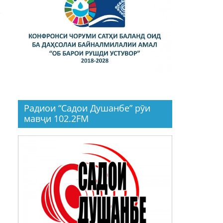
Радиои “Садои Душанбе” рӯи
мавҷи 102.2FM