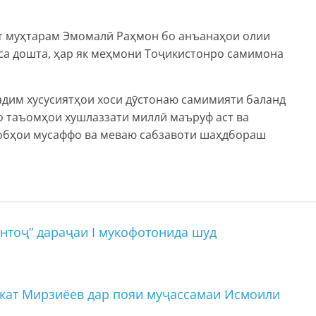
ат муҳтарам Эмомалӣ Раҳмон бо анъанаҳои олии
а дошта, ҳар як меҳмони Тоҷикистонро самимона
дим хусусиятҳои хоси дӯстонаю самимияти баланд
о таъомҳои хушлаззати миллӣ маъруф аст ва
с обҳои мусаффо ва меваю сабзавоти шаҳдбораш
тоҷ” дараҷаи I мукофотонида шуд
кат Мирзиёев дар пояи муҷассамаи Исмоили