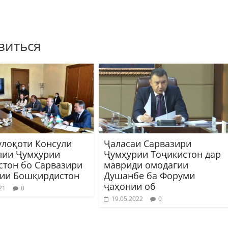
виться
улоқоти Консули
Ҷаласаи Сарвазири
лии Ҷумҳурии
Ҷумҳурии Тоҷикистон дар
стон бо Сарвазири
мавриди омодагии
ии Бошқирдистон
Душанбе ба Форуми
ҷаҳонии об
21
0
19.05.2022
0