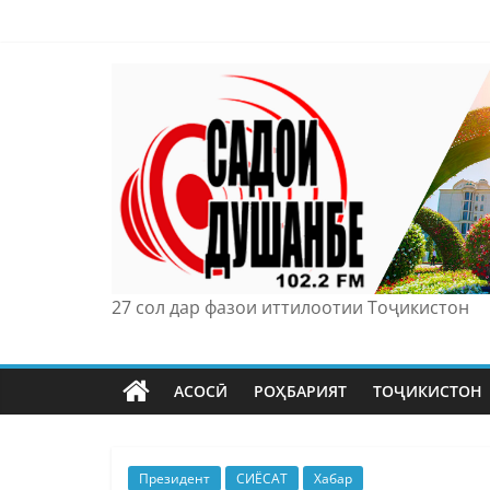
Skip
to
content
27 сол дар фазои иттилоотии Тоҷикистон
АСОСӢ
РОҲБАРИЯТ
ТОҶИКИСТОН
Президент
СИЁСАТ
Хабар