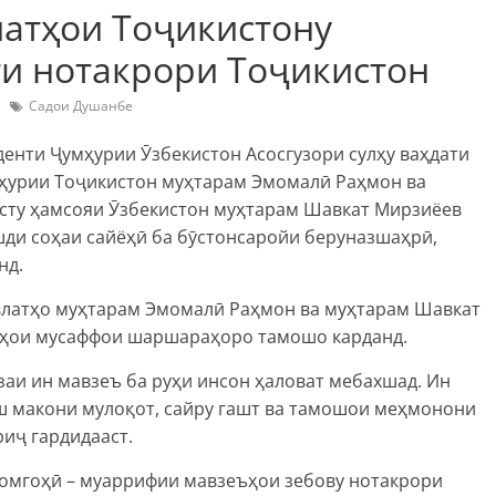
латҳои Тоҷикистону
ти нотакрори Тоҷикистон
Садои Душанбе
енти Ҷумҳурии Ӯзбекистон Асосгузори сулҳу ваҳдати
мҳурии Тоҷикистон муҳтарам Эмомалӣ Раҳмон ва
сту ҳамсояи Ӯзбекистон муҳтарам Шавкат Мирзиёев
ди соҳаи сайёҳӣ ба бӯстонсаройи беруназшаҳрӣ,
нд.
влатҳо муҳтарам Эмомалӣ Раҳмон ва муҳтарам Шавкат
обҳои мусаффои шаршараҳоро тамошо карданд.
заи ин мавзеъ ба руҳи инсон ҳаловат мебахшад. Ин
аш макони мулоқот, сайру гашт ва тамошои меҳмонони
риҷ гардидааст.
шомгоҳӣ – муаррифии мавзеъҳои зебову нотакрори