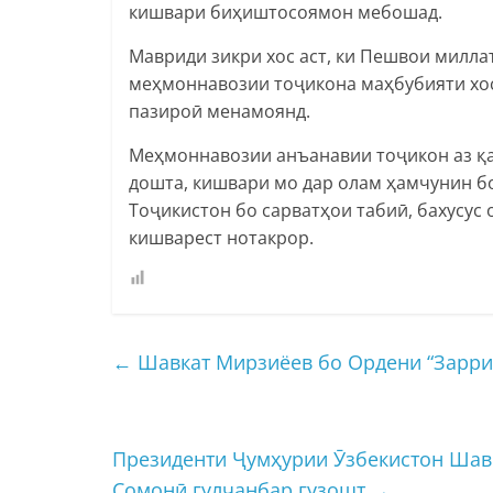
кишвари биҳиштосоямон мебошад.
Мавриди зикри хос аст, ки Пешвои милл
меҳмоннавозии тоҷикона маҳбубияти хос
пазироӣ менамоянд.
Меҳмоннавозии анъанавии тоҷикон аз қа
дошта, кишвари мо дар олам ҳамчунин б
Тоҷикистон бо сарватҳои табиӣ, бахусу
кишварест нотакрор.
←
Шавкат Мирзиёев бо Ордени “Заррин
Президенти Ҷумҳурии Ӯзбекистон Шав
Сомонӣ гулчанбар гузошт
→