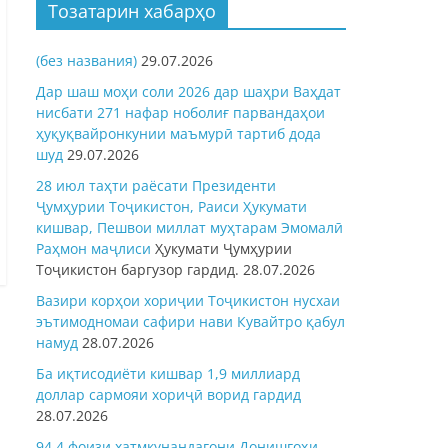
Тозатарин хабарҳо
(без названия)
29.07.2026
Дар шаш моҳи соли 2026 дар шаҳри Ваҳдат
нисбати 271 нафар ноболиғ парвандаҳои
ҳуқуқвайронкунии маъмурӣ тартиб дода
шуд
29.07.2026
28 июл таҳти раёсати Президенти
Ҷумҳурии Тоҷикистон, Раиси Ҳукумати
кишвар, Пешвои миллат муҳтарам Эмомалӣ
Раҳмон
маҷлиси
Ҳукумати Ҷумҳурии
Тоҷикистон баргузор гардид.
28.07.2026
Вазири корҳои хориҷии Тоҷикистон нусхаи
эътимодномаи сафири нави Кувайтро қабул
намуд
28.07.2026
Ба иқтисодиёти кишвар 1,9 миллиард
доллар сармояи хориҷӣ ворид гардид
28.07.2026
94,4 фоизи хатмкунандагони Донишгоҳи