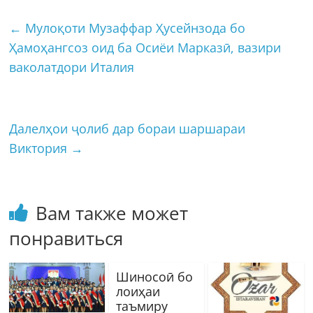
←
Мулоқоти Музаффар Ҳусейнзода бо
Ҳамоҳангсоз оид ба Осиёи Марказӣ, вазири
ваколатдори Италия
Далелҳои ҷолиб дар бораи шаршараи
Виктория
→
Вам также может
понравиться
Шиносоӣ бо
лоиҳаи
таъмиру