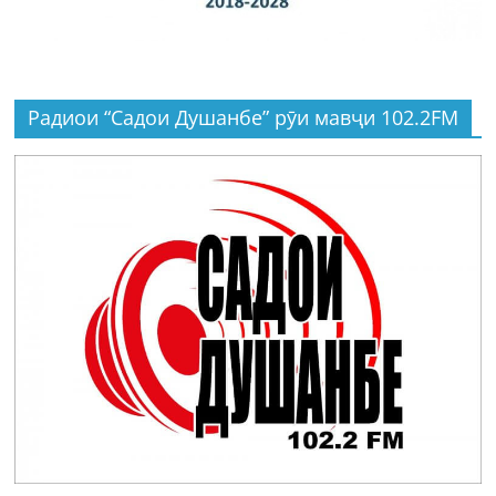
Радиои “Садои Душанбе” рӯи мавҷи 102.2FM