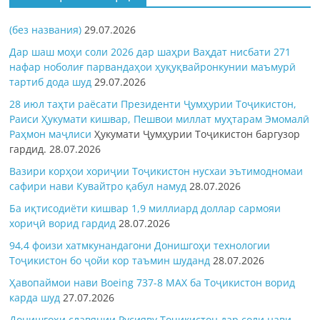
(без названия)
29.07.2026
Дар шаш моҳи соли 2026 дар шаҳри Ваҳдат нисбати 271
нафар ноболиғ парвандаҳои ҳуқуқвайронкунии маъмурӣ
тартиб дода шуд
29.07.2026
28 июл таҳти раёсати Президенти Ҷумҳурии Тоҷикистон,
Раиси Ҳукумати кишвар, Пешвои миллат муҳтарам Эмомалӣ
Раҳмон
маҷлиси
Ҳукумати Ҷумҳурии Тоҷикистон баргузор
гардид.
28.07.2026
Вазири корҳои хориҷии Тоҷикистон нусхаи эътимодномаи
сафири нави Кувайтро қабул намуд
28.07.2026
Ба иқтисодиёти кишвар 1,9 миллиард доллар сармояи
хориҷӣ ворид гардид
28.07.2026
94,4 фоизи хатмкунандагони Донишгоҳи технологии
Тоҷикистон бо ҷойи кор таъмин шуданд
28.07.2026
Ҳавопаймои нави Boeing 737-8 MAX ба Тоҷикистон ворид
карда шуд
27.07.2026
Донишгоҳи славянии Русияву Тоҷикистон дар соли нави