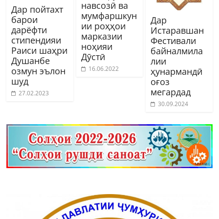
навсозӣ ва
Дар пойтахт
мумфаршкун
барои
Дар
ии роҳҳои
дарёфти
Истаравшан
марказии
стипендияи
Фестивали
ноҳияи
Раиси шаҳри
байналмила
Дӯстӣ
Душанбе
лии
16.06.2022
озмун эълон
ҳунармандӣ
шуд
оғоз
мегардад
27.02.2023
30.09.2024