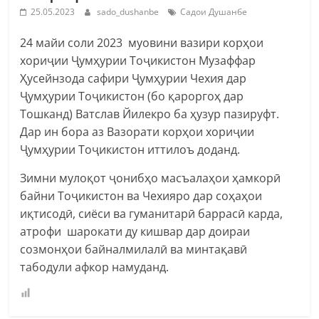
25.05.2023
sado_dushanbe
Садои Душанбе
24 майи соли 2023 муовини вазири корҳои
хориҷии Ҷумҳурии Тоҷикистон Музаффар
Ҳусейнзода сафири Ҷумҳурии Чехия дар
Ҷумҳурии Тоҷикистон (бо қароргоҳ дар
Тошканд) Ватслав Йилекро ба ҳузур пазируфт.
Дар ин бора аз Вазорати корҳои хориҷии
Ҷумҳурии Тоҷикистон иттилоъ доданд.
Зимни мулоқот ҷонибҳо масъалаҳои ҳамкорӣ
байни Тоҷикистон ва Чехияро дар соҳаҳои
иқтисодӣ, сиёси ва гуманитарӣ баррасӣ карда,
атрофи шарокати ду кишвар дар доираи
созмонҳои байналмилалӣ ва минтақавӣ
табодули афкор намуданд.