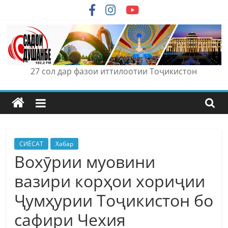
Skip
to
content
27 сол дар фазои иттилоотии Тоҷикистон
СИЁСАТ
Хабар
Вохӯрии муовини
вазири корҳои хориҷии
Ҷумҳурии Тоҷикистон бо
сафири Чехия