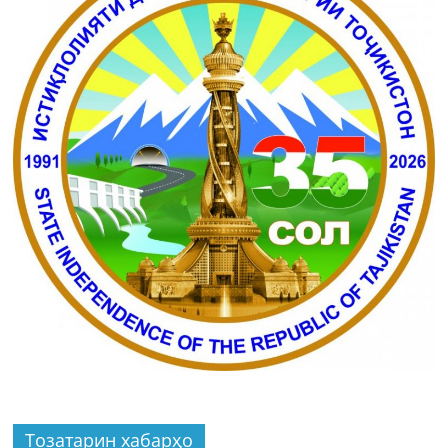
Тозатарин хабарҳо