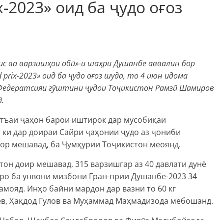
-2023» оид ба ҷудо оғоз
с ва варзишҳои обӣ»-и шаҳри Душанбе аввалин бор
prix-2023» оид ба ҷудо оғоз шуда, то 4 июн идома
и Федератсияи гӯштини ҷудои Тоҷикистон Рамзӣ Шамиров
.
итъаи ҷаҳон барои иштирок дар мусобиқаи
 ки дар доираи Сайри ҷаҳонии ҷудо аз ҷониби
ор мешавад, ба Ҷумҳурии Тоҷикистон меоянд.
тон доир мешавад, 315 варзишгар аз 40 давлати дунё
ро ба унвони мизбони Гран-прии Душанбе-2023 34
амояд. Инҳо байни мардон дар вазни то 60 кг
в, Ҳақдод Гулов ва Муҳаммад Маҳмадизода мебошанд.