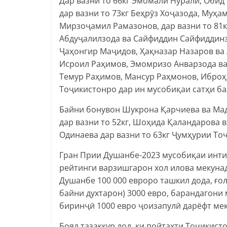
Дар вазни то 66кг Эмомалӣ Нуралӣ, Оби
дар вазни то 73кг Беҳрӯз Хоҷазода, Му
Мирзоҷамил Рамазонов, дар вазни то 8
Абдуҷалилзода ва Сайфиддин Сайфиддинз
Ҷаҳонгир Маҷидов, Ҳақназар Назаров ва 
Исроил Раҳимов, Эмомризо Анварзода ва 
Темур Раҳимов, Мансур Раҳмонов, Ибро
Тоҷикистонро дар ин мусобиқаи сатҳи б
Байни бонувон Шукрона Қарчиева ва Мад
дар вазни то 52кг, Шоҳида Қаландарова в
Одинаева дар вазни то 63кг Ҷумҳурии То
Гран Прии Душанбе-2023 мусобиқаи инти
рейтинги варзишгарон хол илова мекуна
Душанбе 100 000 евроро ташкил дода, ғол
байни духтарон) 3000 евро, барандагони
биринҷӣ 1000 евро ҷоизапулӣ дарёфт мек
Бояд тазаккур дод, ки пойтахти Тоҷикис