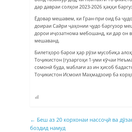
дар давраи солҳои 2023-2026 ҳаққи барг
Ёдовар мешавем, ки Гран-при оид ба ҷуд
доираи Сайри ҷаҳонии ҷудо баргузор ме
дорои иҷозатнома мебошанд, ки дар он 
мешаванд.
Билетҳоро барои ҳар рӯзи мусобиқа ало
Тоҷикистон (гузаргоҳи 1-уми кӯчаи Неъма
сомонӣ буда, маблағи аз ин ҳисоб бадас
Тоҷикистон Исмоил Маҳмадзоир ба корҳо
←
Беш аз 20 корхонаи нассоҷӣ ва дӯзан
боздид намуд