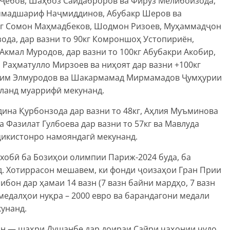
д Ҷебов, Шаҳбоз Саидаброров ва Фирӯз Мелибойзода,
ҳаммадшариф Наҷмиддинов, Абубакр Шеров ва
1кг Сомон Маҳмадбеков, Шодмон Ризоев, Муҳаммадҷон
ода, дар вазни то 90кг Комроншоҳ Устопириён,
Акмал Муродов, дар вазни то 100кг Абубакри Акобир,
Раҳматулло Мирзоев ва ниҳоят дар вазни +100кг
ҳим Элмуродов ва Шакармамад Мирмамадов Ҷумҳурии
аланд муаррифӣ мекунанд.
ина Қурбонзода дар вазни то 48кг, Аҳлия Муъминова
а Фазилат Гулбоева дар вазни то 57кг ва Мавлуда
ҷикистонро намояндагӣ мекунанд.
хобӣ ба Бозиҳои олимпии Париж-2024 буда, ба
д. Хотиррасон мешавем, ки фонди ҷоизаҳои Гран Прии
ибон дар ҳамаи 14 вазн (7 вазн байни мардҳо, 7 вазн
 медалҳои нуқра – 2000 евро ва барандагони медали
унанд.
тон — шаҳри Душанбе дар доираи Сайри ҷаҳонии ҷудо