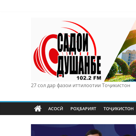
Skip
to
content
27 сол дар фазои иттилоотии Тоҷикистон
АСОСӢ
РОҲБАРИЯТ
ТОҶИКИСТОН