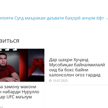
илояти Суғд маъракаи даъвати баҳорӣ анҷом ёфт
виться
Дар шаҳри Хуҷанд
Мусобиқаи байналмилалӣ
оид ба бокс байни
калонсолон оғоз гардид
10.07.2025
ва замону макони
н набарди Нурулло
дар UFC маълум
23