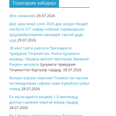
Тозатарин хабарҳо
(без названия)
29.07.2026
Дар шаш моҳи соли 2026 дар шаҳри Ваҳдат
нисбати 271 нафар ноболиғ парвандаҳои
ҳуқуқвайронкунии маъмурӣ тартиб дода
шуд
29.07.2026
28 июл таҳти раёсати Президенти
Ҷумҳурии Тоҷикистон, Раиси Ҳукумати
кишвар, Пешвои миллат муҳтарам Эмомалӣ
Раҳмон
маҷлиси
Ҳукумати Ҷумҳурии
Тоҷикистон баргузор гардид.
28.07.2026
Вазири корҳои хориҷии Тоҷикистон нусхаи
эътимодномаи сафири нави Кувайтро қабул
намуд
28.07.2026
Ба иқтисодиёти кишвар 1,9 миллиард
доллар сармояи хориҷӣ ворид гардид
28.07.2026
94,4 фоизи хатмкунандагони Донишгоҳи