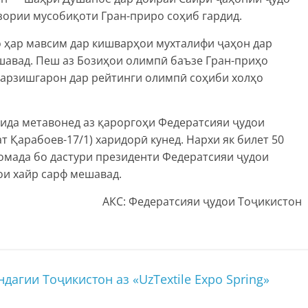
узории мусобиқоти Гран-приро соҳиб гардид.
о ҳар мавсим дар кишварҳои мухталифи ҷаҳон дар
шавад. Пеш аз Бозиҳои олимпӣ баъзе Гран-приҳо
варзишгарон дар рейтинги олимпӣ соҳиби холҳо
ҳида метавонед аз қароргоҳи Федератсияи ҷудои
т Қарабоев-17/1) харидорӣ кунед. Нархи як билет 50
томада бо дастури президенти Федератсияи ҷудои
и хайр сарф мешавад.
АКС: Федератсияи ҷудои Тоҷикистон
дагии Тоҷикистон аз «UzTextile Expo Spring»