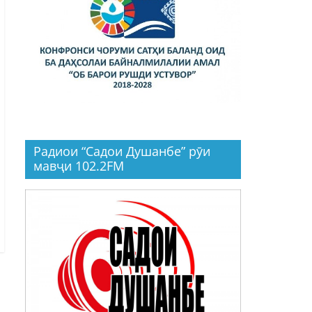
Радиои “Садои Душанбе” рӯи
мавҷи 102.2FM