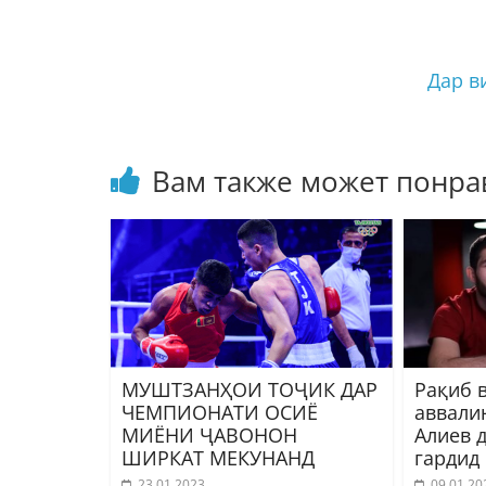
Дар в
Вам также может понра
МУШТЗАНҲОИ ТОҶИК ДАР
Рақиб 
ЧЕМПИОНАТИ ОСИЁ
аввали
МИЁНИ ҶАВОНОН
Алиев 
ШИРКАТ МЕКУНАНД
гардид
23.01.2023
09.01.20