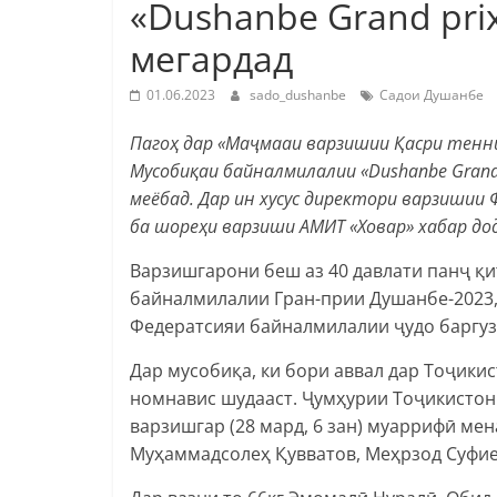
«Dushanbe Grand prix
мегардад
01.06.2023
sado_dushanbe
Садои Душанбе
Пагоҳ дар «Маҷмааи варзишии Қасри тенни
Мусобиқаи байналмилалии «Dushanbe Grand 
меёбад. Дар ин хусус директори варзиши
ба шореҳи варзиши АМИТ «Ховар» хабар дод
Варзишгарони беш аз 40 давлати панҷ қ
байналмилалии Гран-прии Душанбе-2023,
Федератсияи байналмилалии ҷудо баргуз
Дар мусобиқа, ки бори аввал дар Тоҷикис
номнавис шудааст. Ҷумҳурии Тоҷикистон
варзишгар (28 мард, 6 зан) муаррифӣ мен
Муҳаммадсолеҳ Қувватов, Меҳрзод Суфие