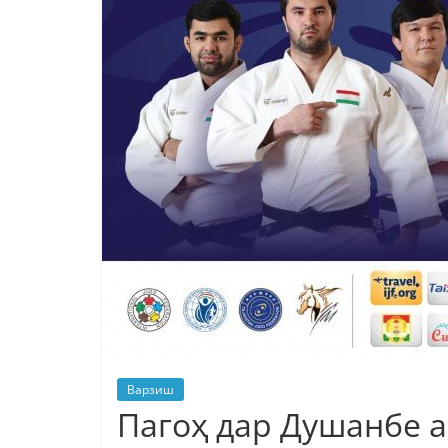
Варзиш
Пагоҳ дар Душанбе 