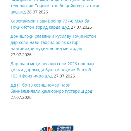
технологии Тоҷикистон бо ҷойи кор таъмин
шуданд
28.07.2026
Ҳавопаймои нави Boeing 737-8 MAX ба
Тоҷикистон ворид карда шуд
27.07.2026
Донишгоҳи славянии Русияву Тоҷикистон
дар соли нави таҳсил бо як қатор
навгониҳои муҳим ворид мегардад
27.07.2026
Дар шаш моҳи аввали соли 2026 нақшаи
қисми даромади буҷети ноҳияи Варзоб
103,4 фоиз иҷро шуд
27.07.2026
ДДТТ бо 13 созишномаи нави
байналмилалӣ ҳамкориро густариш дод
27.07.2026