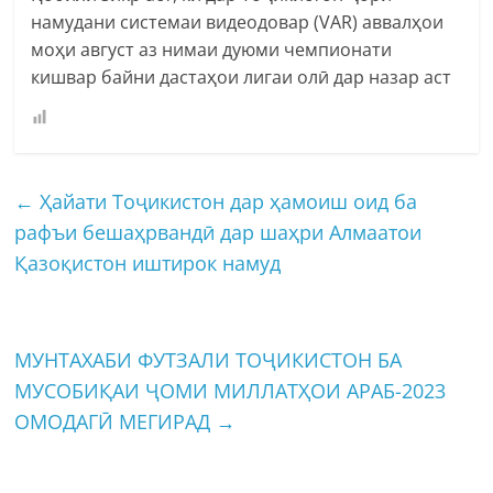
намудани системаи видеодовар (VAR) аввалҳои
моҳи август аз нимаи дуюми чемпионати
кишвар байни дастаҳои лигаи олӣ дар назар аст
←
Ҳайати Тоҷикистон дар ҳамоиш оид ба
рафъи бешаҳрвандӣ дар шаҳри Алмаатои
Қазоқистон иштирок намуд
МУНТАХАБИ ФУТЗАЛИ ТОҶИКИСТОН БА
МУСОБИҚАИ ҶОМИ МИЛЛАТҲОИ АРАБ-2023
ОМОДАГӢ МЕГИРАД
→