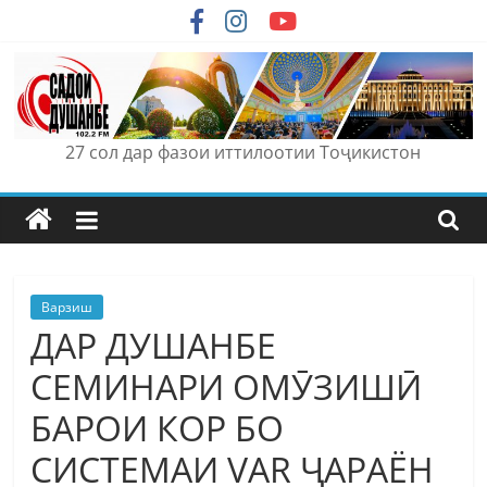
Skip
to
content
27 сол дар фазои иттилоотии Тоҷикистон
Варзиш
ДАР ДУШАНБЕ
СЕМИНАРИ ОМӮЗИШӢ
БАРОИ КОР БО
СИСТЕМАИ VAR ҶАРАЁН