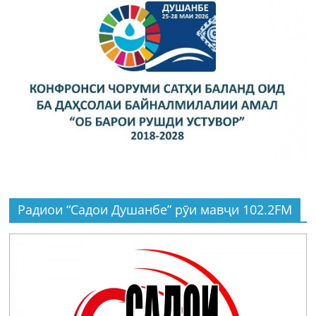
Радиои “Садои Душанбе” рӯи мавҷи 102.2FM