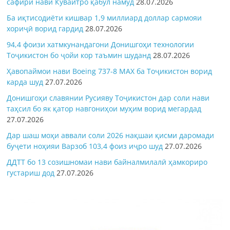
сафири нави Кувайтро қабул намуд
28.07.2026
Ба иқтисодиёти кишвар 1,9 миллиард доллар сармояи
хориҷӣ ворид гардид
28.07.2026
94,4 фоизи хатмкунандагони Донишгоҳи технологии
Тоҷикистон бо ҷойи кор таъмин шуданд
28.07.2026
Ҳавопаймои нави Boeing 737-8 MAX ба Тоҷикистон ворид
карда шуд
27.07.2026
Донишгоҳи славянии Русияву Тоҷикистон дар соли нави
таҳсил бо як қатор навгониҳои муҳим ворид мегардад
27.07.2026
Дар шаш моҳи аввали соли 2026 нақшаи қисми даромади
буҷети ноҳияи Варзоб 103,4 фоиз иҷро шуд
27.07.2026
ДДТТ бо 13 созишномаи нави байналмилалӣ ҳамкориро
густариш дод
27.07.2026