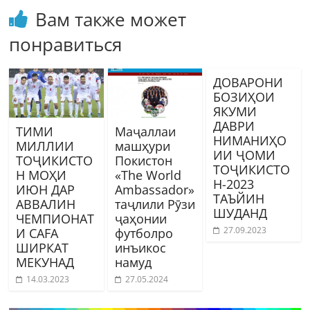
Вам также может
понравиться
ДОВАРОНИ
БОЗИҲОИ
ЯКУМИ
ДАВРИ
ТИМИ
Маҷаллаи
НИМАНИҲО
МИЛЛИИ
машҳури
ИИ ҶОМИ
ТОҶИКИСТО
Покистон
ТОҶИКИСТО
Н МОҲИ
«The World
Н-2023
ИЮН ДАР
Ambassador»
ТАЪЙИН
АВВАЛИН
таҷлили Рӯзи
ШУДАНД
ЧЕМПИОНАТ
ҷаҳонии
27.09.2023
И CAFA
футболро
ШИРКАТ
инъикос
МЕКУНАД
намуд
14.03.2023
27.05.2024