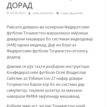
ДОРАД
05.06.2023
sado_dushanbe
Садои Душанбе
Раёсати доварон ва нозирони Федератсияи
футболи Тоҷикистон марҳилаҳои омӯзиши
доварони кишварро бо системаи видеодовар
(VAR) идома медиҳад. Дар ин бора аз
Федератсияи футболи Тоҷикистон иттилоъ
доданд.
Давоми се рӯз таҳти роҳбарии инструктори
Конфедератсияи футболи Осиё Владислав
Сейтлин аз Ӯзбекистон 27 нафар довари
Тоҷикистон барои кор бо ин система дар
симулятор, таҳлили ҳолатҳо аз махзани
наворҳои ФИФА омӯзонида мешаванд.
Қобили зикр аст, ки дар Тоҷикистон ҷорӣ