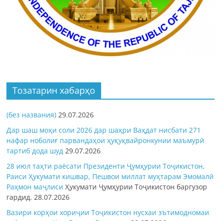
Тозатарин хабарҳо
(без названия)
29.07.2026
Дар шаш моҳи соли 2026 дар шаҳри Ваҳдат нисбати 271
нафар ноболиғ парвандаҳои ҳуқуқвайронкунии маъмурӣ
тартиб дода шуд
29.07.2026
28 июл таҳти раёсати Президенти Ҷумҳурии Тоҷикистон,
Раиси Ҳукумати кишвар, Пешвои миллат муҳтарам Эмомалӣ
Раҳмон
маҷлиси
Ҳукумати Ҷумҳурии Тоҷикистон баргузор
гардид.
28.07.2026
Вазири корҳои хориҷии Тоҷикистон нусхаи эътимодномаи