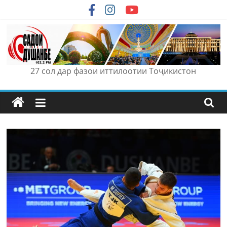
Skip
to
content
27 сол дар фазои иттилоотии Тоҷикистон