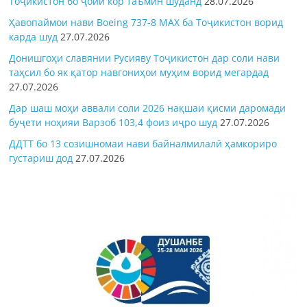
Тоҷикистон бо ҷойи кор таъмин шуданд
28.07.2026
Ҳавопаймои нави Boeing 737-8 MAX ба Тоҷикистон ворид
карда шуд
27.07.2026
Донишгоҳи славянии Русияву Тоҷикистон дар соли нави
таҳсил бо як қатор навгониҳои муҳим ворид мегардад
27.07.2026
Дар шаш моҳи аввали соли 2026 нақшаи қисми даромади
буҷети ноҳияи Варзоб 103,4 фоиз иҷро шуд
27.07.2026
ДДТТ бо 13 созишномаи нави байналмилалӣ ҳамкориро
густариш дод
27.07.2026