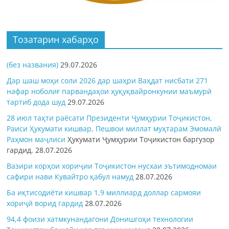
Тозатарин хабарҳо
(без названия)
29.07.2026
Дар шаш моҳи соли 2026 дар шаҳри Ваҳдат нисбати 271
нафар ноболиғ парвандаҳои ҳуқуқвайронкунии маъмурӣ
тартиб дода шуд
29.07.2026
28 июл таҳти раёсати Президенти Ҷумҳурии Тоҷикистон,
Раиси Ҳукумати кишвар, Пешвои миллат муҳтарам Эмомалӣ
Раҳмон
маҷлиси
Ҳукумати Ҷумҳурии Тоҷикистон баргузор
гардид.
28.07.2026
Вазири корҳои хориҷии Тоҷикистон нусхаи эътимодномаи
сафири нави Кувайтро қабул намуд
28.07.2026
Ба иқтисодиёти кишвар 1,9 миллиард доллар сармояи
хориҷӣ ворид гардид
28.07.2026
94,4 фоизи хатмкунандагони Донишгоҳи технологии