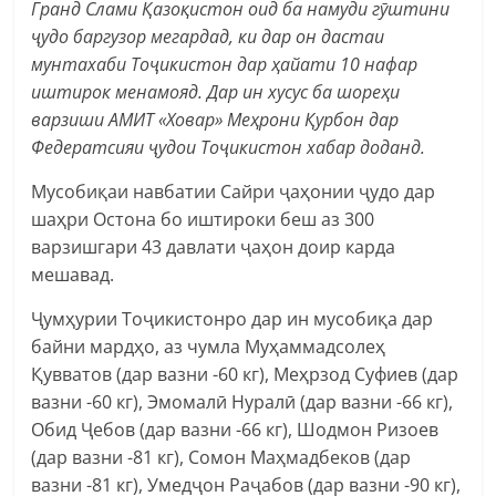
Гранд Слами Қазоқистон оид ба намуди гӯштини
ҷудо баргузор мегардад, ки дар он дастаи
мунтахаби Тоҷикистон дар ҳайати 10 нафар
иштирок менамояд. Дар ин хусус ба шореҳи
варзиши АМИТ «Ховар» Меҳрони Қурбон дар
Федератсияи ҷудои Тоҷикистон хабар доданд.
Мусобиқаи навбатии Сайри ҷаҳонии ҷудо дар
шаҳри Остона бо иштироки беш аз 300
варзишгари 43 давлати ҷаҳон доир карда
мешавад.
Ҷумҳурии Тоҷикистонро дар ин мусобиқа дар
байни мардҳо, аз чумла Муҳаммадсолеҳ
Қувватов (дар вазни -60 кг), Меҳрзод Суфиев (дар
вазни -60 кг), Эмомалӣ Нуралӣ (дар вазни -66 кг),
Обид Ҷебов (дар вазни -66 кг), Шодмон Ризоев
(дар вазни -81 кг), Сомон Маҳмадбеков (дар
вазни -81 кг), Умедҷон Раҷабов (дар вазни -90 кг),