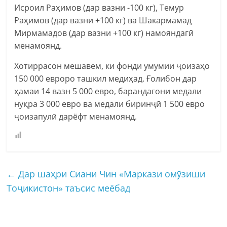
Исроил Раҳимов (дар вазни -100 кг), Темур
Раҳимов (дар вазни +100 кг) ва Шакармамад
Мирмамадов (дар вазни +100 кг) намояндагӣ
менамоянд.
Хотиррасон мешавем, ки фонди умумии ҷоизаҳо
150 000 евроро ташкил медиҳад. Ғолибон дар
ҳамаи 14 вазн 5 000 евро, барандагони медали
нуқра 3 000 евро ва медали биринҷӣ 1 500 евро
ҷоизапулӣ дарёфт менамоянд.
←
Дар шаҳри Сиани Чин «Маркази омӯзиши
Тоҷикистон» таъсис меёбад