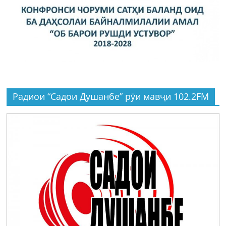
Радиои “Садои Душанбе” рӯи мавҷи 102.2FM