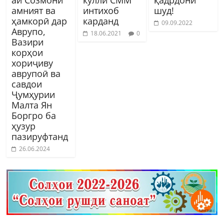
аи Созмони
кулли СММ
қадрдонӣ
амният ва
интихоб
шуд!
ҳамкорӣ дар
карданд
09.09.2022
Аврупо,
18.06.2021
0
Вазири
корҳои
хориҷиву
аврупоӣ ва
савдои
Ҷумҳурии
Малта Ян
Боргро ба
ҳузур
пазируфтанд
26.06.2024