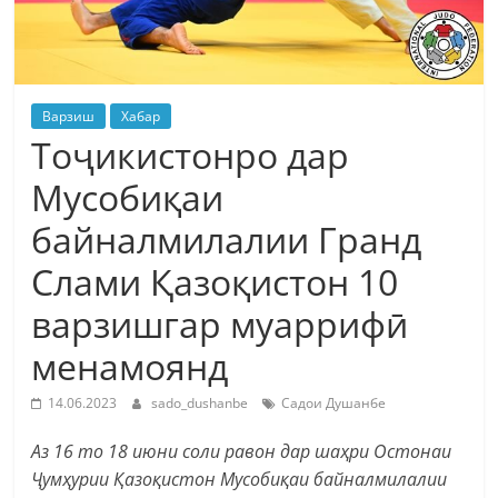
Варзиш
Хабар
Тоҷикистонро дар
Мусобиқаи
байналмилалии Гранд
Слами Қазоқистон 10
варзишгар муаррифӣ
менамоянд
14.06.2023
sado_dushanbe
Садои Душанбе
Аз 16 то 18 июни соли равон дар шаҳри Остонаи
Ҷумҳурии Қазоқистон Мусобиқаи байналмилалии