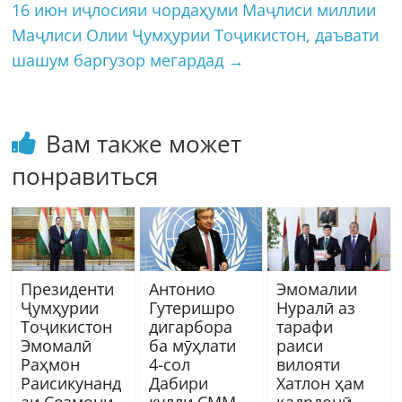
16 июн иҷлосияи чордаҳуми Маҷлиси миллии
Маҷлиси Олии Ҷумҳурии Тоҷикистон, даъвати
шашум баргузор мегардад
→
Вам также может
понравиться
Президенти
Антонио
Эмомалии
Ҷумҳурии
Гутеришро
Нуралӣ аз
Тоҷикистон
дигарбора
тарафи
Эмомалӣ
ба мӯҳлати
раиси
Раҳмон
4-сол
вилояти
Раисикунанд
Дабири
Хатлон ҳам