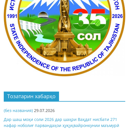
Тозатарин хабарҳо
(без названия)
29.07.2026
Дар шаш моҳи соли 2026 дар шаҳри Ваҳдат нисбати 271
нафар ноболиғ парвандаҳои ҳуқуқвайронкунии маъмурӣ