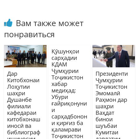
Вам также может
понравиться
Қӯшунҳои
cарҳадии
КДАМ
Ҷумҳурии
Дар
Президенти
Тоҷикистон
Китобхонаи
Ҷумҳурии
хабар
Лоҳутии
Тоҷикистон
медиҳад:
шаҳри
Эмомалӣ
Убури
Душанбе
Раҳмон дар
ғайриқонуни
филиали
шаҳри
и
кафедараи
Ваҳдат
сарҳадбонон
китобхонаш
бинои
и қирғиз ба
иносӣ ва
шуъбаи
қаламрави
библиограф
Кумитаи
Тоҷикистон
ишиносии
давлатии