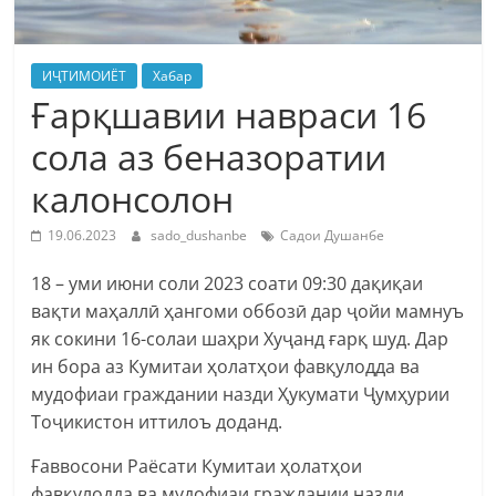
ИҶТИМОИЁТ
Хабар
Ғарқшавии навраси 16
сола аз беназоратии
калонсолон
19.06.2023
sado_dushanbe
Садои Душанбе
18 – уми июни соли 2023 соати 09:30 дақиқаи
вақти маҳаллӣ ҳангоми оббозӣ дар ҷойи мамнуъ
як сокини 16-солаи шаҳри Хуҷанд ғарқ шуд. Дар
ин бора аз Кумитаи ҳолатҳои фавқулодда ва
мудофиаи граждании назди Ҳукумати Ҷумҳурии
Тоҷикистон иттилоъ доданд.
Ғаввосони Раёсати Кумитаи ҳолатҳои
фавқулодда ва мудофиаи граждании назди