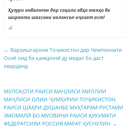
Ҳузури ноболиғон дар соҳили обҳо танҳо бо
ширкати шахсони калонсол иҷозат аст!
←
Варзишгарони Тоҷикистон дар Чемпионати
Осиё оид ба қаиқронӣ ду медал ба даст
оварданд
МУЛОҚОТИ РАИСИ МАҶЛИСИ МИЛЛИИ
МАҶЛИСИ ОЛИИ ҶУМҲУРИИ ТОҶИКИСТОН,
РАИСИ ШАҲРИ ДУШАНБЕ МУҲТАРАМ РУСТАМИ
ЭМОМАЛӢ БО МУОВИНИ РАИСИ ҲУКУМАТИ
ФЕДЕРАТСИЯИ РОССИЯ МАРАТ ҲУСНУЛИН
→