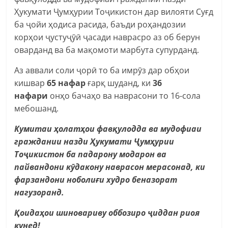
Ҳукумати Ҷумҳурии Тоҷикистон дар вилояти Суғд
ба ҷойи ҳодиса расида, баъди роҳандозии
корҳои ҷустуҷӯӣ ҷасади наврасро аз об берун
оварданд ва ба мақомоти марбута супурданд.
Аз аввали соли ҷорӣ то ба имрӯз дар обҳои
кишвар
65 нафар
ғарқ шуданд, ки
36
нафари
онҳо бачаҳо ва наврасони то 16-сола
мебошанд.
Кумитаи ҳолатҳои фавқулодда ва мудофиаи
граждании назди Ҳукумати Ҷумҳурии
Тоҷикистон ба падарону модарон ва
пайвандони кӯдакону наврасон мерасонад, ки
фарзандони ноболиғи худро беназорат
нагузоранд.
Қоидаҳои шиновариву оббозиро ҷиддан риоя
кунед!