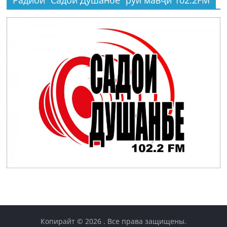
Радиои “Садои Душанбе” рӯи мавҷи 102.2FM
Копирайт © 2026
. Все права защищены.