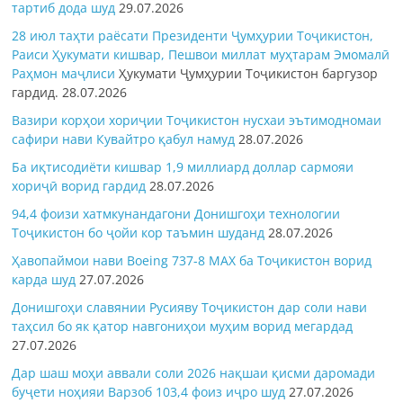
тартиб дода шуд
29.07.2026
28 июл таҳти раёсати Президенти Ҷумҳурии Тоҷикистон,
Раиси Ҳукумати кишвар, Пешвои миллат муҳтарам Эмомалӣ
Раҳмон
маҷлиси
Ҳукумати Ҷумҳурии Тоҷикистон баргузор
гардид.
28.07.2026
Вазири корҳои хориҷии Тоҷикистон нусхаи эътимодномаи
сафири нави Кувайтро қабул намуд
28.07.2026
Ба иқтисодиёти кишвар 1,9 миллиард доллар сармояи
хориҷӣ ворид гардид
28.07.2026
94,4 фоизи хатмкунандагони Донишгоҳи технологии
Тоҷикистон бо ҷойи кор таъмин шуданд
28.07.2026
Ҳавопаймои нави Boeing 737-8 MAX ба Тоҷикистон ворид
карда шуд
27.07.2026
Донишгоҳи славянии Русияву Тоҷикистон дар соли нави
таҳсил бо як қатор навгониҳои муҳим ворид мегардад
27.07.2026
Дар шаш моҳи аввали соли 2026 нақшаи қисми даромади
буҷети ноҳияи Варзоб 103,4 фоиз иҷро шуд
27.07.2026