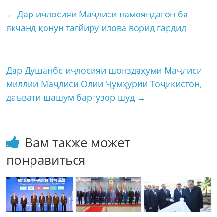
←
Дар иҷлосияи Маҷлиси намояндагон ба
якчанд қонун тағйиру илова ворид гардид
Дар Душанбе иҷлосияи шонздаҳуми Маҷлиси
миллии Маҷлиси Олии Ҷумҳурии Тоҷикистон,
даъвати шашум баргузор шуд
→
Вам также может
понравиться