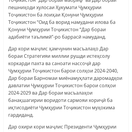
пешниҳоди хулосаи Ҳукумати Ҷумҳурии
Тоҷикистон ба лоиҳаи Қонуни Ҷумҳурии
Тоҷикистон “Оид ба ворид намудани илова ба
Қонуни Ҷумҳурии Тоҷикистон “Дар бораи
адабиёти таълимӣ”-ро баррасӣ намуданд.
Дар кори маҷлис ҳамчунин масъалаҳо Дар
бораи Стратегияи миллии рушди истеҳсолу
коркарди пахта ва саноати нассоҷӣ дар
Ҷумҳурии Тоҷикистон барои солҳои 2024-2040,
Дар бораи Барномаи миёнамуҳлати даромадҳои
давлатии Ҷумҳурии Тоҷикистон барои солҳои
2024-2029 ва Дар бораи масъалаҳои
банақшагирии воридоти сармояи хориҷӣ ба
иқтисодиёти Ҷумҳурии Тоҷикистон муҳокима
гардиданд.
Дар охири кори маҷлис Президенти Ҷумҳурии