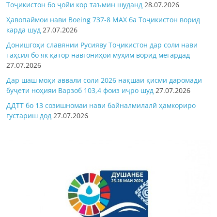
Тоҷикистон бо ҷойи кор таъмин шуданд
28.07.2026
Ҳавопаймои нави Boeing 737-8 MAX ба Тоҷикистон ворид
карда шуд
27.07.2026
Донишгоҳи славянии Русияву Тоҷикистон дар соли нави
таҳсил бо як қатор навгониҳои муҳим ворид мегардад
27.07.2026
Дар шаш моҳи аввали соли 2026 нақшаи қисми даромади
буҷети ноҳияи Варзоб 103,4 фоиз иҷро шуд
27.07.2026
ДДТТ бо 13 созишномаи нави байналмилалӣ ҳамкориро
густариш дод
27.07.2026