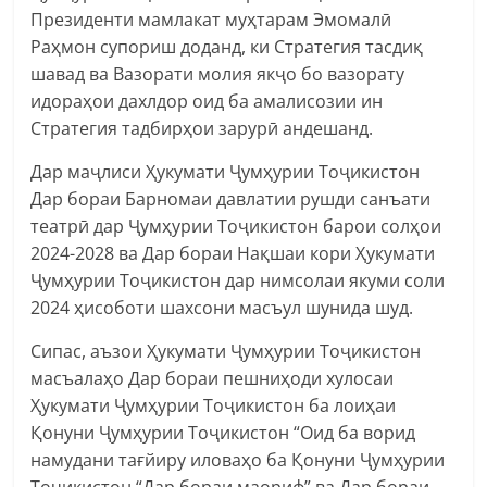
Президенти мамлакат муҳтарам Эмомалӣ
Раҳмон супориш доданд, ки Стратегия тасдиқ
шавад ва Вазорати молия якҷо бо вазорату
идораҳои дахлдор оид ба амалисозии ин
Стратегия тадбирҳои зарурӣ андешанд.
Дар маҷлиси Ҳукумати Ҷумҳурии Тоҷикистон
Дар бораи Барномаи давлатии рушди санъати
театрӣ дар Ҷумҳурии Тоҷикистон барои солҳои
2024-2028 ва Дар бораи Нақшаи кори Ҳукумати
Ҷумҳурии Тоҷикистон дар нимсолаи якуми соли
2024 ҳисоботи шахсони масъул шунида шуд.
Сипас, аъзои Ҳукумати Ҷумҳурии Тоҷикистон
масъалаҳо Дар бораи пешниҳоди хулосаи
Ҳукумати Ҷумҳурии Тоҷикистон ба лоиҳаи
Қонуни Ҷумҳурии Тоҷикистон “Оид ба ворид
намудани тағйиру иловаҳо ба Қонуни Ҷумҳурии
Тоҷикистон “Дар бораи маориф” ва Дар бораи