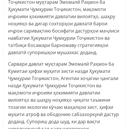
Тоҷикистон муҳтарам Эмомалӣ Раҳмон ба
Ҳукумати Ҷумҳурии Тоҷикистон, мақомоти
иҷроияи ҳокимияти давлатии вилоятҳо, шаҳру
ноҳияҳо ва дигар сохторҳои давлатӣ барои
иҷрои саривақтию босифати дастурҳои маҷлиси
навбатии Ҳукумати Ҷумҳурии Тоҷикистон ва
татбиқи босамари барномаву стратегияҳои
давлатӣ супоришҳои мушаххас доданд.
Сарвари давлат муҳтарам Эмомалӣ Раҳмон ба
Кумитаи ҳифзи муҳити зисти назди Ҳукумати
Ҷумҳурии Тоҷикистон, Агентии хоҷагии ҷангали
назди Ҳукумати Ҷумҳурии Тоҷикистон ва
мақомоти иҷроияи ҳокимияти давлатии
вилоятҳо ва шаҳру ноҳияҳо ҷиҳати таъмини
тозагии экологии кӯчаю маҳалҳои зист, ҳифзи
муҳити атроф ва ободонию сабзазоркунӣ дастур
доданд. Супориш дода шуд, ки дар вақти
ниҳолшинонӣ қад-қади шоҳроҳҳои