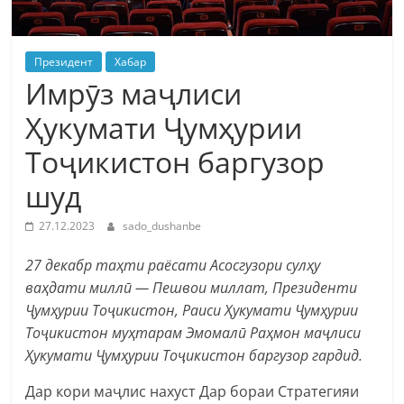
Президент
Хабар
Имрӯз маҷлиси
Ҳукумати Ҷумҳурии
Тоҷикистон баргузор
шуд
27.12.2023
sado_dushanbe
27 декабр таҳти раёсати Асосгузори сулҳу
ваҳдати миллӣ — Пешвои миллат, Президенти
Ҷумҳурии Тоҷикистон, Раиси Ҳукумати Ҷумҳурии
Тоҷикистон муҳтарам Эмомалӣ Раҳмон маҷлиси
Ҳукумати Ҷумҳурии Тоҷикистон баргузор гардид.
Дар кори маҷлис нахуст Дар бораи Стратегияи