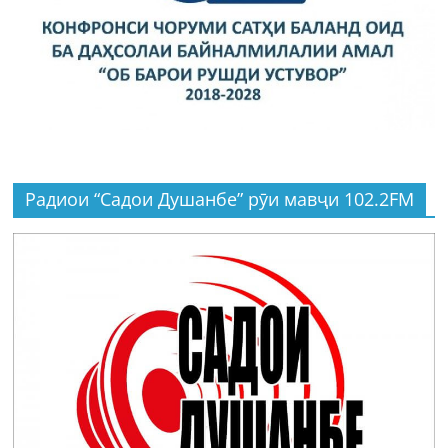
Радиои “Садои Душанбе” рӯи мавҷи 102.2FM