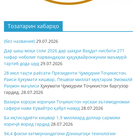
Тозатарин хабарҳо
(без названия)
29.07.2026
Дар шаш моҳи соли 2026 дар шаҳри Ваҳдат нисбати 271
нафар ноболиғ парвандаҳои ҳуқуқвайронкунии маъмурӣ
тартиб дода шуд
29.07.2026
28 июл таҳти раёсати Президенти Ҷумҳурии Тоҷикистон,
Раиси Ҳукумати кишвар, Пешвои миллат муҳтарам Эмомалӣ
Раҳмон
маҷлиси
Ҳукумати Ҷумҳурии Тоҷикистон баргузор
гардид.
28.07.2026
Вазири корҳои хориҷии Тоҷикистон нусхаи эътимодномаи
сафири нави Кувайтро қабул намуд
28.07.2026
Ба иқтисодиёти кишвар 1,9 миллиард доллар сармояи
хориҷӣ ворид гардид
28.07.2026
94,4 фоизи хатмкунандагони Донишгоҳи технологии