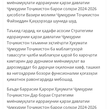
миёнамуҳлати идоракунии қарзи давлатии
Ҷумҳурии Тоҷикистон барои солҳои 2024-2026
ҳисоботи Вазири молияи Ҷумҳурии Тоҷикистон
Файзиддин Қаҳҳорзода шунида шуд.
Таъкид гардид, ки ҳадафи асосии Стратегияи
идоракунии қарзи давлатии Ҷумҳурии
Тоҷикистон таъмини эҳтиёҷоти Ҳукумати
Ҷумҳурии Тоҷикистон ба маблағгузорӣ
тавассути ҷалби маблағҳои қарзӣ бо хароҷоти
камтарин дар дурнамои миёнамуҳлат ва
дарозмуддат бо дараҷаи оқилонаи хавф, ташкил
ва нигоҳдории бозори функсионалии қоғазҳои
қиматнок равонгардида мебошад.
Баъди баррасии Қарори Ҳукумати Ҷумҳурии
Тоҷикистон Дар бораи Стратегияи
миёнамуҳлати идоракунии қарзи давлатии
Ҷумҳурии Тоҷикистон барои солҳои 2024-2026