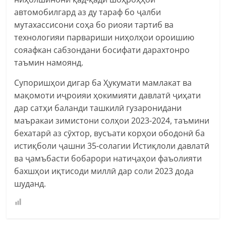
автомобилгард аз ду тараф бо ҷалби
мутахассисони соҳа бо риояи тартиб ва
технологияи парвариши ниҳолҳои ороишию
сояафкан сабзондани босифати дарахтонро
таъмин намоянд.
Супоришҳои дигар ба Ҳукумати мамлакат ва
мақомоти иҷроияи ҳокимияти давлатӣ ҷиҳати
дар сатҳи баланди ташкилӣ гузаронидани
маъракаи зимистони солҳои 2023-2024, таъмини
бехатарӣ аз сӯхтор, вусъати корҳои ободонӣ ба
истиқболи ҷашни 35-солагии Истиқлоли давлатӣ
ва ҷамъбасти бобарори натиҷаҳои фаъолияти
бахшҳои иқтисоди миллӣ дар соли 2023 дода
шуданд.