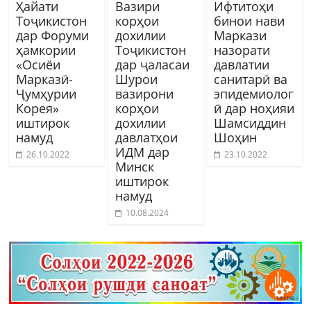
Ҳайати
Вазири
Ифтитоҳи
Тоҷикистон
корҳои
бинои нави
дар Форуми
дохилии
Маркази
ҳамкории
Тоҷикистон
назорати
«Осиёи
дар ҷаласаи
давлатии
Марказӣ-
Шурои
санитарӣ ва
Ҷумҳурии
вазирони
эпидемиолог
Корея»
корҳои
ӣ дар ноҳияи
иштирок
дохилии
Шамсиддин
намуд
давлатҳои
Шоҳин
ИДМ дар
26.10.2022
23.10.2022
Минск
иштирок
намуд
10.08.2024