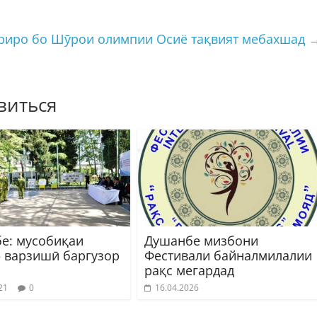
ориро бо Шӯрои олимпии Осиё тақвият мебахшад
виться
е: мусобиқаи
Душанбе мизбони
– варзишӣ баргузор
Фестивали байналмилалии
рақс мегардад
21
0
16.04.2026