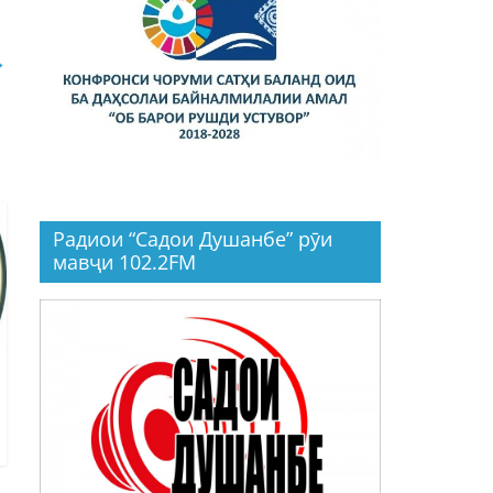
→
Радиои “Садои Душанбе” рӯи
мавҷи 102.2FM