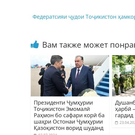
Федератсияи ҷудои Тоҷикистон ҳамк
Вам также может понра
Президенти Ҷумҳурии
Душанб
Тоҷикистон Эмомалӣ
ҳарбӣ 
Раҳмон бо сафари корӣ ба
гардид
шаҳри Остонаи Ҷумҳурии
23.04.20
Қазоқистон ворид шуданд