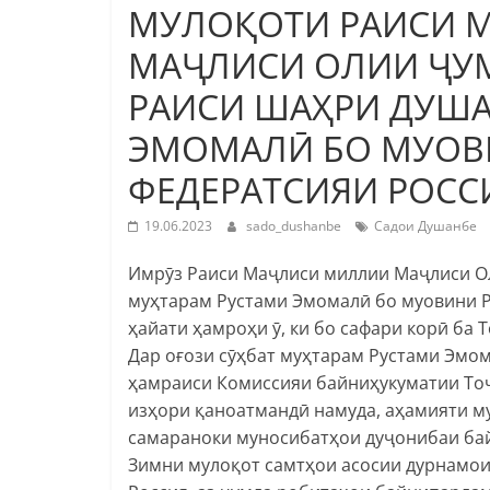
МУЛОҚОТИ РАИСИ 
МАҶЛИСИ ОЛИИ ҶУ
РАИСИ ШАҲРИ ДУША
ЭМОМАЛӢ БО МУОВ
ФЕДЕРАТСИЯИ РОСС
19.06.2023
sado_dushanbe
Садои Душанбе
Имрӯз Раиси Маҷлиси миллии Маҷлиси О
муҳтарам Рустами Эмомалӣ бо муовини Р
ҳайати ҳамроҳи ӯ, ки бо сафари корӣ ба
Дар оғози сӯҳбат муҳтарам Рустами Эмом
ҳамраиси Комиссияи байниҳукуматии Тоҷ
изҳори қаноатмандӣ намуда, аҳамияти м
самараноки муносибатҳои дуҷонибаи бай
Зимни мулоқот самтҳои асосии дурнамои