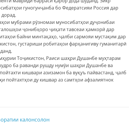
ментӣ мавриди баррасӣ қарор дода шуданд. Зикр
осибатҳои гуногунҷанба бо Федератсияи Россия дар
 дорад.
лаҳои мубрами рӯзномаи муносибатҳои дуҷонибаи
 талошҳои ҷонибҳоро ҷиҳати тавсеаи ҳамкорӣ дар
битаҳои байни минтақаҳо, ҷалби сармояи мустақим дар
кистон, густариши робитаҳои фарҳанигиву гуманитарӣ
данд.
мҳурии Тоҷикистон, Раиси шаҳри Душанбе муҳтарам
худро ба раванди рушду нумӯи шаҳри Душанбе ва
 пойтахти кишвари азизамон ба вуқуъ пайвастанд, ҷалб
ҳи пойтахтҳои ду кишвар аз самтҳои афзалиятнок
зоратии калонсолон