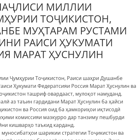
МАҶЛИСИ МИЛЛИИ
МҲУРИИ ТОҶИКИСТОН,
НБЕ МУҲТАРАМ РУСТАМИ
ИНИ РАИСИ ҲУКУМАТИ
ИЯ МАРАТ ҲУСНУЛИН
лии Ҷумҳурии Тоҷикистон, Раиси шаҳри Душанбе
аиси Ҳукумати Федератсияи Россия Марат Ҳуснулин ва
 Тоҷикистон ташриф овардааст, мулоқот намуданд.
алӣ аз таъин гардидани Марат Ҳуснулин ба ҳайси
икистон ва Россия оид ба ҳамкориҳои иқтисодӣ
уҳими комиссияи мазкурро дар танзиму пешбурди
ни кишварҳо таъкид карданд.
 муносибатҳои шарикии стратегии Тоҷикистон ва