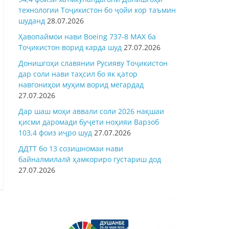
технологии Тоҷикистон бо ҷойи кор таъмин
шуданд
28.07.2026
Ҳавопаймои нави Boeing 737-8 MAX ба
Тоҷикистон ворид карда шуд
27.07.2026
Донишгоҳи славянии Русияву Тоҷикистон
дар соли нави таҳсил бо як қатор
навгониҳои муҳим ворид мегардад
27.07.2026
Дар шаш моҳи аввали соли 2026 нақшаи
қисми даромади буҷети ноҳияи Варзоб
103,4 фоиз иҷро шуд
27.07.2026
ДДТТ бо 13 созишномаи нави
байналмилалӣ ҳамкориро густариш дод
27.07.2026