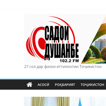
Skip
to
content
27 сол дар фазои иттилоотии Тоҷикистон
АСОСӢ
РОҲБАРИЯТ
ТОҶИКИСТОН