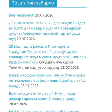
Тозатарин хабарҳо
(без названия)
29.07.2026
Дар шаш моҳи соли 2026 дар шаҳри Ваҳдат
нисбати 271 нафар ноболиғ парвандаҳои
ҳуқуқвайронкунии маъмурӣ тартиб дода
шуд
29.07.2026
28 июл таҳти раёсати Президенти
Ҷумҳурии Тоҷикистон, Раиси Ҳукумати
кишвар, Пешвои миллат муҳтарам Эмомалӣ
Раҳмон
маҷлиси
Ҳукумати Ҷумҳурии
Тоҷикистон баргузор гардид.
28.07.2026
Вазири корҳои хориҷии Тоҷикистон нусхаи
эътимодномаи сафири нави Кувайтро қабул
намуд
28.07.2026
Ба иқтисодиёти кишвар 1,9 миллиард
доллар сармояи хориҷӣ ворид гардид
28.07.2026
94,4 фоизи хатмкунандагони Донишгоҳи