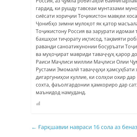
Россия, аз ҷумла робитаҳои байнипарла
гардид, ки рушду тавсеаи мунтазами мун
сиёсати хориҷии Тоҷикистон мавқеи хоса
Ҷонибҳо зимни мулоқот як қатор масъа
Тоҷикистону Россия ва зарурати идомаи
бахшҳои тиҷорату иқтисод, тақвияти ро
раванди саноатикунонии босуръати Тоҷи
ва муҳоҷират мавриди таваҷҷуҳ қарор до
Раиси Маҷлиси миллии Маҷлиси Олии Ҷу
Рустами Эмомалӣ таваҷҷуҳи ҳамсуҳбати 
дигаргуниҳои куллие, ки солҳои охир дар
сохта, фаъолгардонии ҳамкориро дар сат
маънидод намуданд.
←
Ғарқшавии навраси 16 сола аз бена