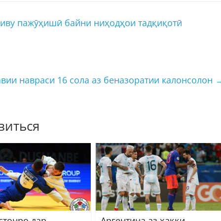
миву пажӯҳишӣ байни ниҳодҳои тадқиқотӣ
вии навраси 16 сола аз беназоратии калонсолон
виться
стонро дар
Аргентина аз ҳаққи