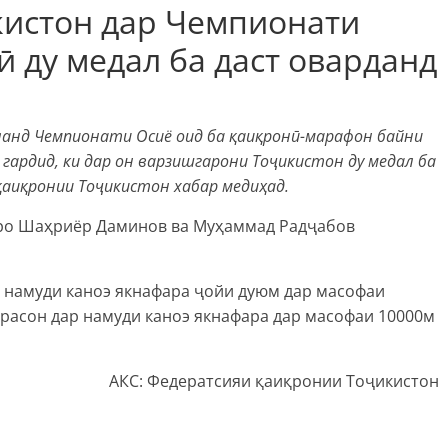
истон дар Чемпионати
ӣ ду медал ба даст оварданд
иланд Чемпионати Осиё оид ба қаиқронӣ-марафон байни
 гардид, ки дар он варзишгарони Тоҷикистон ду медал ба
қаиқронии Тоҷикистон хабар медиҳад.
ро Шаҳриёр Даминов ва Муҳаммад Радҷабов
 намуди каноэ якнафара ҷойи дуюм дар масофаи
расон дар намуди каноэ якнафара дар масофаи 10000м
АКС: Федератсияи қаиқронии Тоҷикистон