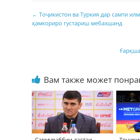
←
Тоҷикистон ва Туркия дар самти ил
ҳамкориро густариш мебахшанд
Ғарқша
Вам также может понра
Сармураббии дастаи
Тоҷики