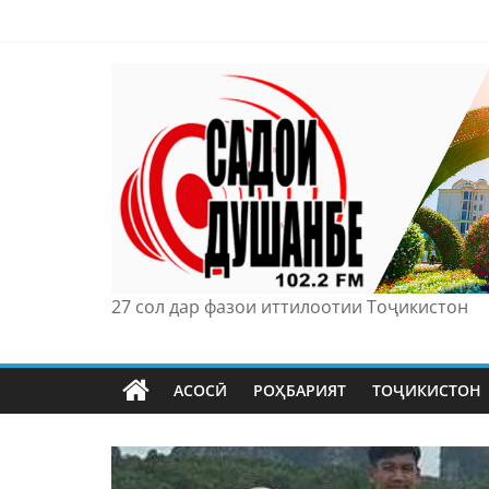
Skip
to
content
27 сол дар фазои иттилоотии Тоҷикистон
АСОСӢ
РОҲБАРИЯТ
ТОҶИКИСТОН