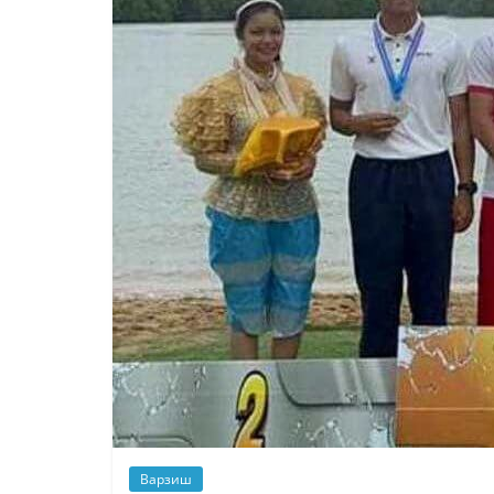
Варзиш