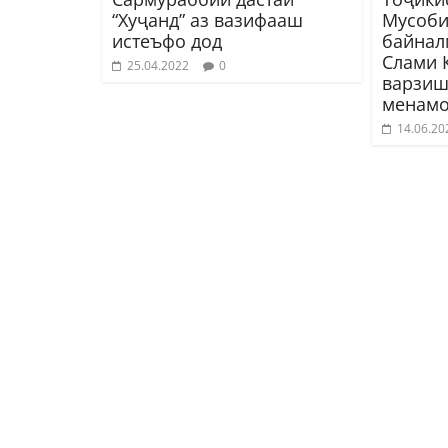
“Хуҷанд” аз вазифааш
Мусоби
истеъфо дод
байнал
Слами 
25.04.2022
0
варзиш
менамо
14.06.20