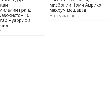
қаи
мизбонии Ҷоми Амрико
милалии Гранд
маҳрум мешавад
Қазоқистон 10
31.05.2021
0
гар муаррифӣ
янд
23