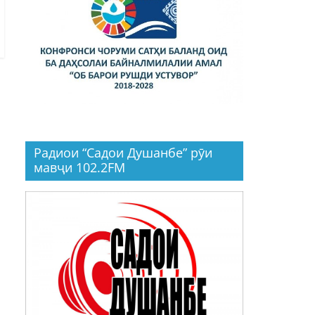
Радиои “Садои Душанбе” рӯи
мавҷи 102.2FM