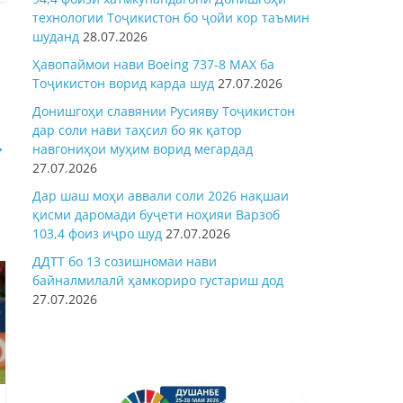
технологии Тоҷикистон бо ҷойи кор таъмин
шуданд
28.07.2026
Ҳавопаймои нави Boeing 737-8 MAX ба
Тоҷикистон ворид карда шуд
27.07.2026
Донишгоҳи славянии Русияву Тоҷикистон
дар соли нави таҳсил бо як қатор
→
навгониҳои муҳим ворид мегардад
27.07.2026
Дар шаш моҳи аввали соли 2026 нақшаи
қисми даромади буҷети ноҳияи Варзоб
103,4 фоиз иҷро шуд
27.07.2026
ДДТТ бо 13 созишномаи нави
байналмилалӣ ҳамкориро густариш дод
27.07.2026