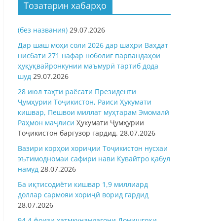
Тозатарин хабарҳо
(без названия)
29.07.2026
Дар шаш моҳи соли 2026 дар шаҳри Ваҳдат
нисбати 271 нафар ноболиғ парвандаҳои
ҳуқуқвайронкунии маъмурӣ тартиб дода
шуд
29.07.2026
28 июл таҳти раёсати Президенти
Ҷумҳурии Тоҷикистон, Раиси Ҳукумати
кишвар, Пешвои миллат муҳтарам Эмомалӣ
Раҳмон
маҷлиси
Ҳукумати Ҷумҳурии
Тоҷикистон баргузор гардид.
28.07.2026
Вазири корҳои хориҷии Тоҷикистон нусхаи
эътимодномаи сафири нави Кувайтро қабул
намуд
28.07.2026
Ба иқтисодиёти кишвар 1,9 миллиард
доллар сармояи хориҷӣ ворид гардид
28.07.2026
94,4 фоизи хатмкунандагони Донишгоҳи