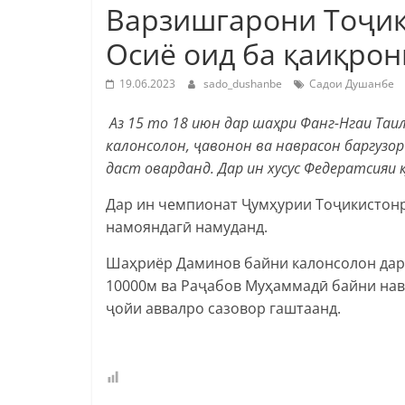
Варзишгарони Тоҷик
Осиё оид ба қаиқрон
19.06.2023
sado_dushanbe
Садои Душанбе
Аз 15 то 18 июн дар шаҳри Фанг-Нгаи Та
калонсолон, ҷавонон ва наврасон баргузор
даст оварданд. Дар ин хусус Федератсияи 
Дар ин чемпионат Ҷумҳурии Тоҷикистон
намояндагӣ намуданд.
Шаҳриёр Даминов байни калонсолон дар
10000м ва Раҷабов Муҳаммадӣ байни нав
ҷойи аввалро сазовор гаштаанд.