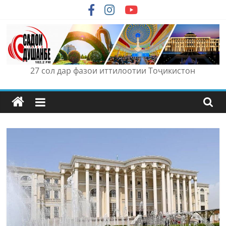
Skip
to
content
27 сол дар фазои иттилоотии Тоҷикистон