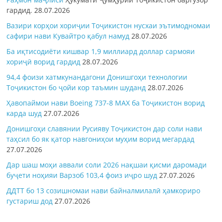
гардид.
28.07.2026
Вазири корҳои хориҷии Тоҷикистон нусхаи эътимодномаи
сафири нави Кувайтро қабул намуд
28.07.2026
Ба иқтисодиёти кишвар 1,9 миллиард доллар сармояи
хориҷӣ ворид гардид
28.07.2026
94,4 фоизи хатмкунандагони Донишгоҳи технологии
Тоҷикистон бо ҷойи кор таъмин шуданд
28.07.2026
Ҳавопаймои нави Boeing 737-8 MAX ба Тоҷикистон ворид
карда шуд
27.07.2026
Донишгоҳи славянии Русияву Тоҷикистон дар соли нави
таҳсил бо як қатор навгониҳои муҳим ворид мегардад
27.07.2026
Дар шаш моҳи аввали соли 2026 нақшаи қисми даромади
буҷети ноҳияи Варзоб 103,4 фоиз иҷро шуд
27.07.2026
ДДТТ бо 13 созишномаи нави байналмилалӣ ҳамкориро
густариш дод
27.07.2026