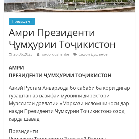
Президент
Амри Президенти
Ҷумҳурии Тоҷикистон
26.06.2023
sado_dushanbe
Садои Душанбе
АМРИ
ПРЕЗИДЕНТИ ҶУМҲУРИИ ТОҶИКИСТОН
Азизӣ Рустам Анварзода бо сабаби ба кори дигар
гузаштан аз вазифаи муовини директори
Муассисаи давлатии «Маркази исломшиносӣ дар
назди Президенти Ҷумҳурии Тоҷикистон» озод
карда шавад.
Президенти
Ҷумҳурии Тоҷикистон Эмомалӣ Раҳмон