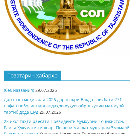
Тозатарин хабарҳо
(без названия)
29.07.2026
Дар шаш моҳи соли 2026 дар шаҳри Ваҳдат нисбати 271
нафар ноболиғ парвандаҳои ҳуқуқвайронкунии маъмурӣ
тартиб дода шуд
29.07.2026
28 июл таҳти раёсати Президенти Ҷумҳурии Тоҷикистон,
Раиси Ҳукумати кишвар, Пешвои миллат муҳтарам Эмомалӣ
Раҳмон
маҷлиси
Ҳукумати Ҷумҳурии Тоҷикистон баргузор