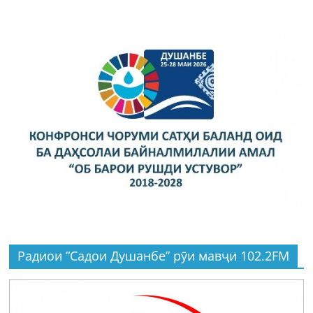
Радиои “Садои Душанбе” рӯи мавҷи 102.2FM