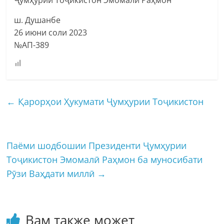
ш. Душанбе
26 июни соли 2023
№АП-389
←
Қарорҳои Ҳукумати Ҷумҳурии Тоҷикистон
Паёми шодбошии Президенти Ҷумҳурии
Тоҷикистон Эмомалӣ Раҳмон ба муносибати
Рӯзи Ваҳдати миллӣ
→
Вам также может