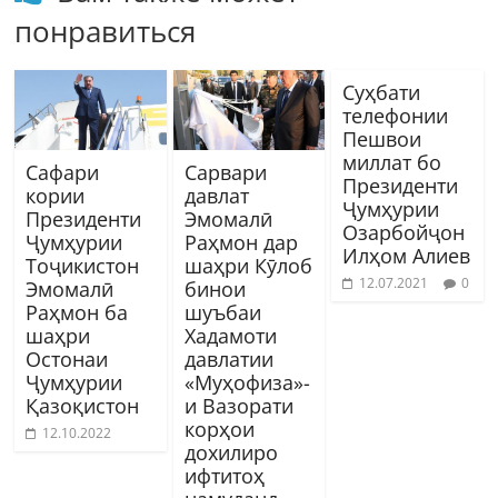
понравиться
Суҳбати
телефонии
Пешвои
миллат бо
Сафари
Сарвари
Президенти
кории
давлат
Ҷумҳурии
Президенти
Эмомалӣ
Озарбойҷон
Ҷумҳурии
Раҳмон дар
Илҳом Алиев
Тоҷикистон
шаҳри Кӯлоб
12.07.2021
0
Эмомалӣ
бинои
Раҳмон ба
шуъбаи
шаҳри
Хадамоти
Остонаи
давлатии
Ҷумҳурии
«Муҳофиза»-
Қазоқистон
и Вазорати
корҳои
12.10.2022
дохилиро
ифтитоҳ