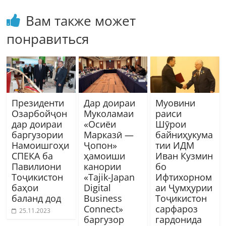
Вам также может
понравиться
Президенти
Дар доираи
Муовини
Озарбойҷон
Муколамаи
раиси
дар доираи
«Осиёи
Шӯрои
баргузории
Марказӣ —
байниҳукума
Намоишгоҳи
Ҷопон»
тии ИДМ
СПЕКА ба
ҳамоиши
Иван Кузмин
Павилиони
канории
бо
Тоҷикистон
«Tajik-Japan
Ифтихорном
баҳои
Digital
аи Ҷумҳурии
баланд дод
Business
Тоҷикистон
Connect»
сарфароз
25.11.2023
баргузор
гардонида