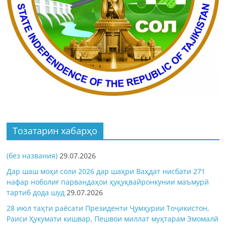
Тозатарин хабарҳо
(без названия)
29.07.2026
Дар шаш моҳи соли 2026 дар шаҳри Ваҳдат нисбати 271
нафар ноболиғ парвандаҳои ҳуқуқвайронкунии маъмурӣ
тартиб дода шуд
29.07.2026
28 июл таҳти раёсати Президенти Ҷумҳурии Тоҷикистон,
Раиси Ҳукумати кишвар, Пешвои миллат муҳтарам Эмомалӣ