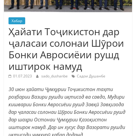
Хабар
Ҳайати Тоҷикистон дар
ҷаласаи солонаи Шӯрои
Бонки Авросиёии рушд
иштирок намуд
01.07.2023
sado_dushanbe
Садои Душанбе
30 июн ҳайати Ҷумҳурии Тоҷикистон таҳти
роҳбарии Вазири рушди иқтисод ва савдо, Мудири
кишварии Бонки Авросиёии рушд Завқӣ Завқизода
дар ҷаласаи солонаи Шӯрои Бонки Авросиёии рушд
дар шаҳри Остонаи Ҷумҳурии Қазоқистон
иштирок намуд. Дар ин хусус дар Вазорати рушди
иқтисоди ҷумҳурӣ хабар доданд.