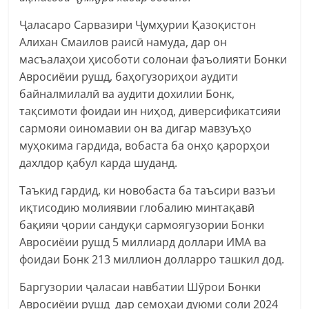
Ҷаласаро Сарвазири Ҷумҳурии Қазоқистон
Алихан Смаилов раисӣ намуда, дар он
масъалаҳои ҳисоботи солонаи фаъолияти Бонки
Авросиёии рушд, баҳогузориҳои аудити
байналмилалӣ ва аудити дохилии Бонк,
тақсимоти фоидаи ин ниҳод, диверсификатсияи
сармояи оиномавии он ва дигар мавзуъҳо
муҳокима гардида, вобаста ба онҳо қарорҳои
дахлдор қабул карда шуданд.
Таъкид гардид, ки новобаста ба таъсири вазъи
иқтисодию молиявии глобалию минтақавӣ
бақияи ҷории сандуқи сармоягузории Бонки
Авросиёии рушд 5 миллиард доллари ИМА ва
фоидаи Бонк 213 миллион долларро ташкил дод.
Баргузории ҷаласаи навбатии Шӯрои Бонки
Авросиёии рушд дар семоҳаи дуюми соли 2024