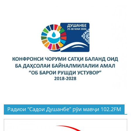
Радиои “Садои Душанбе” рӯи мавҷи 102.2FM