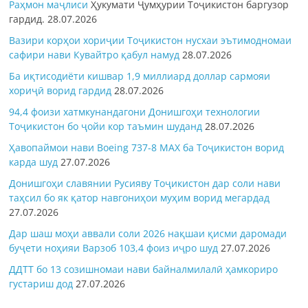
Раҳмон
маҷлиси
Ҳукумати Ҷумҳурии Тоҷикистон баргузор
гардид.
28.07.2026
Вазири корҳои хориҷии Тоҷикистон нусхаи эътимодномаи
сафири нави Кувайтро қабул намуд
28.07.2026
Ба иқтисодиёти кишвар 1,9 миллиард доллар сармояи
хориҷӣ ворид гардид
28.07.2026
94,4 фоизи хатмкунандагони Донишгоҳи технологии
Тоҷикистон бо ҷойи кор таъмин шуданд
28.07.2026
Ҳавопаймои нави Boeing 737-8 MAX ба Тоҷикистон ворид
карда шуд
27.07.2026
Донишгоҳи славянии Русияву Тоҷикистон дар соли нави
таҳсил бо як қатор навгониҳои муҳим ворид мегардад
27.07.2026
Дар шаш моҳи аввали соли 2026 нақшаи қисми даромади
буҷети ноҳияи Варзоб 103,4 фоиз иҷро шуд
27.07.2026
ДДТТ бо 13 созишномаи нави байналмилалӣ ҳамкориро
густариш дод
27.07.2026