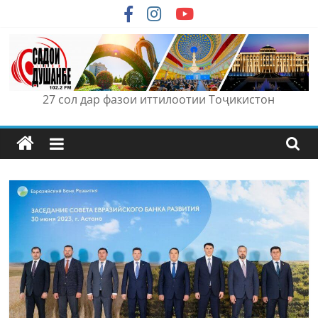
Skip
to
content
27 сол дар фазои иттилоотии Тоҷикистон