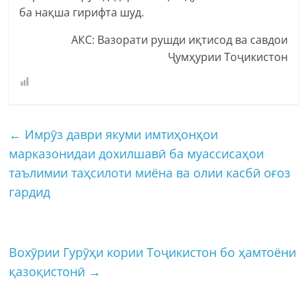
ба нақша гирифта шуд.
АКС: Вазорати рушди иқтисод ва савдои
Ҷумҳурии Тоҷикистон
←
Имрӯз даври якуми имтиҳонҳои
марказонидаи дохилшавӣ ба муассисаҳои
таълимии таҳсилоти миёна ва олии касбӣ оғоз
гардид
Вохӯрии Гурӯҳи кории Тоҷикистон бо ҳамтоёни
қазоқистонӣ
→