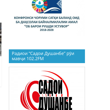
Радиои “Садои Душанбе” рӯи
мавҷи 102.2FM