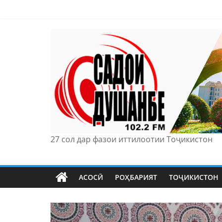
Skip
to
content
27 сол дар фазои иттилоотии Тоҷикистон
АСОСӢ
РОҲБАРИЯТ
ТОҶИКИСТОН