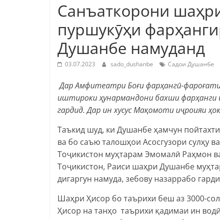
Санъаткорони шаҳри
пуршукӯҳи фарҳанги
Душанбе намуданд
03.07.2023
sado_dushanbe
Садои Душанбе
Дар Амфитеатри Боғи фарҳангӣ-фароғати
иштироки ҳунармандони бахши фарҳанги ш
гардид. Дар ин хусус Мақомоти иҷроияи 
Таъкид шуд, ки Душанбе ҳамчун пойтахт
ва бо саъю талошҳои Асосгузори сулҳу 
Тоҷикистон муҳтарам Эмомалӣ Раҳмон в
Тоҷикистон, Раиси шаҳри Душанбе муҳта
дигаргун намуда, зебову назаррабо гарди
Шаҳри Ҳисор бо таърихи беш аз 3000-со
Ҳисор на танҳо таърихи қадимаи ин водӣ