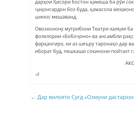
дарҳои Ҳисори бостон ҳамеша ба рӯи со
ҷаҳонгардон боз буда, ҳамасола меҳмон
шинос мешаванд.
Овозхонону мутрибони Театри халқии б
фолклории «Бобоҷоно» ва ансамбли рақ
фарҳангиро, ки аз шеъру таронаҳо дар ва
иборат буд, пешкаши сокинони пойтахт 
АКС
←
Дар вилояти Суғд «Озмуни дастархо