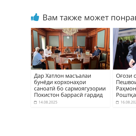
Вам также может понра
Дар Хатлон масъалаи
Оғози 
бунёди корхонаҳои
Пешвои
саноатӣ бо сармоягузории
Раҳмон
Покистон баррасӣ гардид
Роштқа
14.08.2025
16.08.20