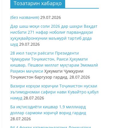
Тозатарин хабарҳо
(без названия)
29.07.2026
Дар шаш моҳи соли 2026 дар шаҳри Ваҳдат
нисбати 271 нафар ноболиғ парвандаҳои
ҳуқуқвайронкунии маъмурӣ тартиб дода
шуд
29.07.2026
28 июл таҳти раёсати Президенти
Ҷумҳурии Тоҷикистон, Раиси Ҳукумати
кишвар, Пешвои миллат муҳтарам Эмомалӣ
Раҳмон
маҷлиси
Ҳукумати Ҷумҳурии
Тоҷикистон баргузор гардид.
28.07.2026
Вазири корҳои хориҷии Тоҷикистон нусхаи
эътимодномаи сафири нави Кувайтро қабул
намуд
28.07.2026
Ба иқтисодиёти кишвар 1,9 миллиард
доллар сармояи хориҷӣ ворид гардид
28.07.2026
94,4 фоизи хатмкунандагони Донишгоҳи