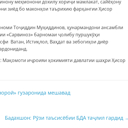
кинону меҳмонони дохилу хориҷи мамлакат, сайёҳону
они зиёд бо маконҳои таърихию фарҳангии Ҳисор
а номи Тоҷиддин Муҳиддинов, ҳунармандони ансамбли
сии «Сарвиноз» барномаи ҷолибу пуршукӯҳи
сфи Ватан, Истиқлол, Ваҳдат ва зебогиҳои диёр
гардониданд.
: Мақомоти иҷроияи ҳокимияти давлатии шаҳри Ҳисор
нороӣ» гузаронида мешавад
Бадахшон: Рӯзи таъсисёбии БДА таҷлил гардид