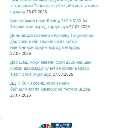
технологии Тоҷикистон бо ҷойи кор таъмин
шуданд
28.07.2026
Ҳавопаймои нави Boeing 737-8 MAX ба
Тоҷикистон ворид карда шуд
27.07.2026
Донишгоҳи славянии Русияву Тоҷикистон
дар соли нави таҳсил бо як қатор
навгониҳои муҳим ворид мегардад
27.07.2026
Дар шаш моҳи аввали соли 2026 нақшаи
қисми даромади буҷети ноҳияи Варзоб
103,4 фоиз иҷро шуд
27.07.2026
ДДТТ бо 13 созишномаи нави
байналмилалӣ ҳамкориро густариш дод
27.07.2026
→