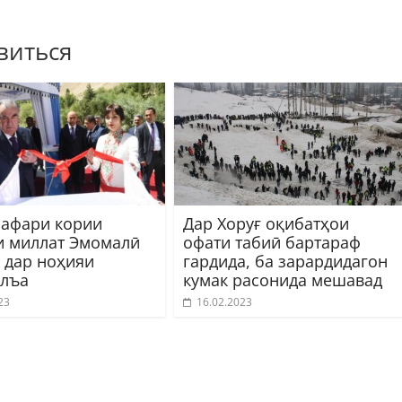
виться
сафари кории
Дар Хоруғ оқибатҳои
 миллат Эмомалӣ
офати табиӣ бартараф
 дар ноҳияи
гардида, ба зарардидагон
лъа
кумак расонида мешавад
23
16.02.2023