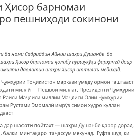
 Ҳисор барномаи
ро пешниҳоди сокинони
и ба номи Садриддин Айнии шаҳри Душанбе бо
аҳри Ҳисор барномаи ҷолибу пуршукӯҳи фарҳангӣ доир
ҳокимияти давлатии шаҳри Ҳисор иттилоъ медиҳад.
и Ҷумҳурии Тоҷикистон маркази умеду ормон гаштааст
ваҳдати миллӣ — Пешвои миллат, Президенти Ҷумҳурии
а Раиси Маҷлиси миллии Маҷлиси Олии Ҷумҳурии
рам Рустами Эмомалӣ имрӯз симои худро куллан
дааст.
ла дар шафати пойтахт — шаҳри Душанбе қарор дорад.
, балки минтақаро таҷассум мекунад. Гуфта шуд, ки