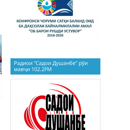
Радиои “Садои Душанбе” рӯи
мавҷи 102.2FM