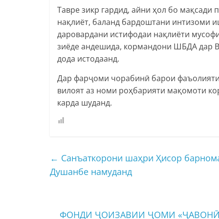
Тавре зикр гардид, айни ҳол бо мақсади 
нақлиёт, баланд бардоштани интизоми и
даровардани истифодаи нақлиёти мусофи
зиёде андешида, кормандони ШБДА дар В
дода истодаанд.
Дар фарҷоми чорабинӣ барои фаъолияти 
вилоят аз номи роҳбарияти мақомоти к
карда шуданд.
←
Санъаткорони шаҳри Ҳисор барном
Душанбе намуданд
ФОНДИ ҶОИЗАВИИ ҶОМИ «ҶАВОНӢ»