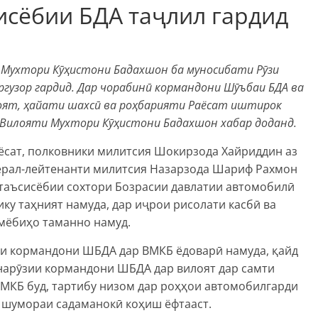
исёбии БДА таҷлил гардид
и Мухтори Кӯҳистони Бадахшон ба муносибати Рӯзи
гузор гардид. Дар чорабинӣ кормандони Шӯъбаи БДА ва
лоят, ҳайати шахсӣ ва роҳбарияти Раёсат иштирок
р Вилояти Мухтори Кӯҳистони Бадахшон хабар доданд.
ёсат, полковники милитсия Шокирзода Хайриддин аз
ерал-лейтенанти милитсия
Назарзода Шариф Рахмон
 таъсисёбии сохтори Бозрасии давлатии автомобилӣ
ку таҳният намуда, дар иҷрои рисолати касбӣ ва
мёбиҳо таманно намуд.
и кормандони ШБДА дар ВМКБ ёдоварӣ намуда, қайд
онарӯзии кормандони ШБДА дар вилоят дар самти
ВМКБ буд, тартибу низом дар роҳҳои автомобилгарди
а шумораи садаманокӣ коҳиш ёфтааст.