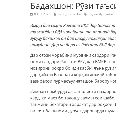
Бадахшон: Рӯзи таъс
03.07.2023
sado_dushanbe
Садои Душанбе
Имрӯз дар саҳни Раёсати ВКД дар Вилоят
таъсисёбии БДА чорабинии тантанавӣ бар
гурӯҳу бахшҳои он дар шаҳру ноҳияҳои ви
намуданд. Дар ин бора аз Раёсати ВКД да
Дар оғози чорабинӣ муовини сардори Ра
номи сардори Раёсати ВКД дар ВМКБ ген
нозирони роҳро бо иди касбӣ, яъне рӯзи
дар ҳайати Вазорати корҳои дохилӣ табри
вазифаҳои пурмасъулияташон барору ко
Зимнан номбурда аз фаъолияти назаррас
кард, ки маҳз бо талошу заҳматҳои шаб
таъмини бехатарии ҳаракат дар роҳҳои 
вилоят ба низоми дуруст дароварда шуд