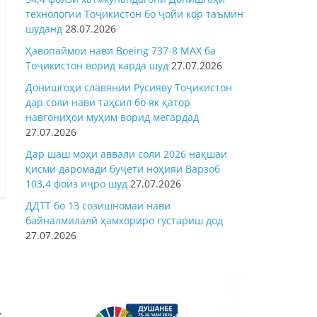
технологии Тоҷикистон бо ҷойи кор таъмин
шуданд
28.07.2026
Ҳавопаймои нави Boeing 737-8 MAX ба
Тоҷикистон ворид карда шуд
27.07.2026
Донишгоҳи славянии Русияву Тоҷикистон
дар соли нави таҳсил бо як қатор
навгониҳои муҳим ворид мегардад
27.07.2026
Дар шаш моҳи аввали соли 2026 нақшаи
қисми даромади буҷети ноҳияи Варзоб
103,4 фоиз иҷро шуд
27.07.2026
ДДТТ бо 13 созишномаи нави
байналмилалӣ ҳамкориро густариш дод
27.07.2026
→