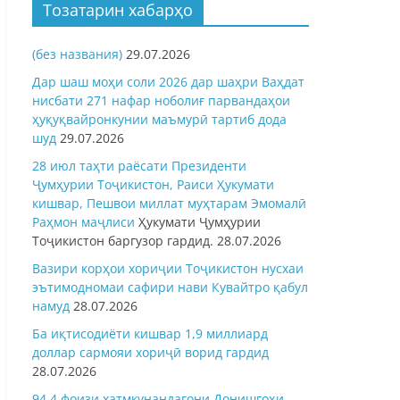
Тозатарин хабарҳо
(без названия)
29.07.2026
Дар шаш моҳи соли 2026 дар шаҳри Ваҳдат
нисбати 271 нафар ноболиғ парвандаҳои
ҳуқуқвайронкунии маъмурӣ тартиб дода
шуд
29.07.2026
28 июл таҳти раёсати Президенти
Ҷумҳурии Тоҷикистон, Раиси Ҳукумати
кишвар, Пешвои миллат муҳтарам Эмомалӣ
Раҳмон
маҷлиси
Ҳукумати Ҷумҳурии
Тоҷикистон баргузор гардид.
28.07.2026
Вазири корҳои хориҷии Тоҷикистон нусхаи
эътимодномаи сафири нави Кувайтро қабул
намуд
28.07.2026
Ба иқтисодиёти кишвар 1,9 миллиард
доллар сармояи хориҷӣ ворид гардид
28.07.2026
94,4 фоизи хатмкунандагони Донишгоҳи