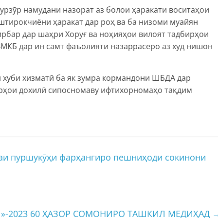
пурзӯр намудани назорат аз болои ҳаракати воситаҳои
штирокчиёни ҳаракат дар роҳ ва ба низоми муайян
рбар дар шаҳри Хоруғ ва ноҳияҳои вилоят тадбирҳои
МКБ дар ин самт фаъолияти назаррасеро аз худ нишон
хуби хизматӣ ба як зумра кормандони ШБДА дар
орҳои дохилӣ сипосномаву ифтихорномаҳо тақдим
аи пуршукӯҳи фарҳангиро пешниҳоди сокинони
-2023 60 ҲАЗОР СОМОНИРО ТАШКИЛ МЕДИҲАД