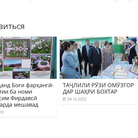
виться
ҷанд Боғи фарҳангӣ-
ТАҶЛИЛИ РӮЗИ ОМӮЗГОР
тии ба номи
ДАР ШАҲРИ БОХТАР
сим Фирдавсӣ
04.10.2022
карда мешавад
26