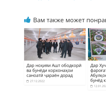
Вам также может понра
Дар ноҳияи Ашт ободкорӣ
Дар Ху
ва бунёди корхонаҳои
фароға
саноатӣ ҷараён дорад
Абулқо
бунёд 
27.12.2022
12.01.20