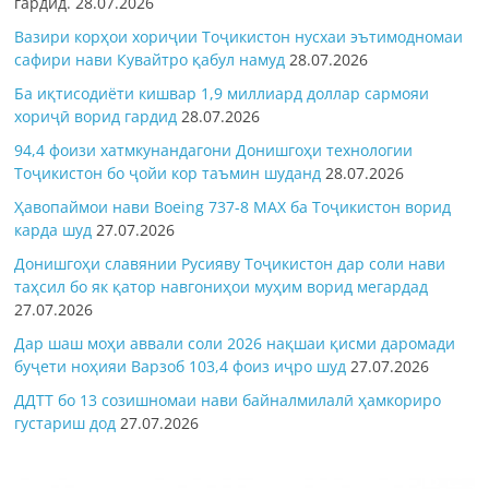
гардид.
28.07.2026
Вазири корҳои хориҷии Тоҷикистон нусхаи эътимодномаи
сафири нави Кувайтро қабул намуд
28.07.2026
Ба иқтисодиёти кишвар 1,9 миллиард доллар сармояи
хориҷӣ ворид гардид
28.07.2026
94,4 фоизи хатмкунандагони Донишгоҳи технологии
Тоҷикистон бо ҷойи кор таъмин шуданд
28.07.2026
Ҳавопаймои нави Boeing 737-8 MAX ба Тоҷикистон ворид
карда шуд
27.07.2026
Донишгоҳи славянии Русияву Тоҷикистон дар соли нави
таҳсил бо як қатор навгониҳои муҳим ворид мегардад
27.07.2026
Дар шаш моҳи аввали соли 2026 нақшаи қисми даромади
буҷети ноҳияи Варзоб 103,4 фоиз иҷро шуд
27.07.2026
ДДТТ бо 13 созишномаи нави байналмилалӣ ҳамкориро
густариш дод
27.07.2026