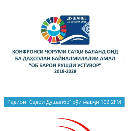
Радиои “Садои Душанбе” рӯи мавҷи 102.2FM