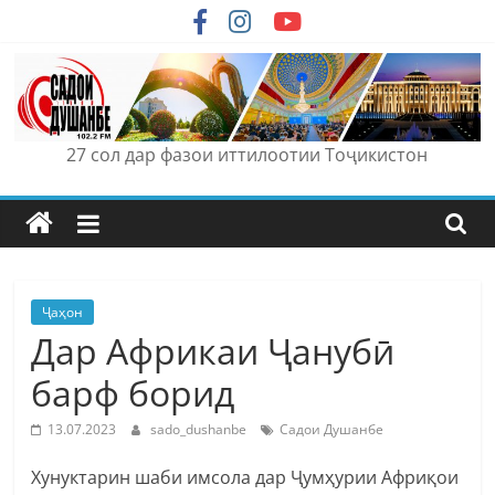
Skip
to
content
27 сол дар фазои иттилоотии Тоҷикистон
Ҷаҳон
Дар Африкаи Ҷанубӣ
барф борид
13.07.2023
sado_dushanbe
Садои Душанбе
Хунуктарин шаби имсола дар Ҷумҳурии Африқои