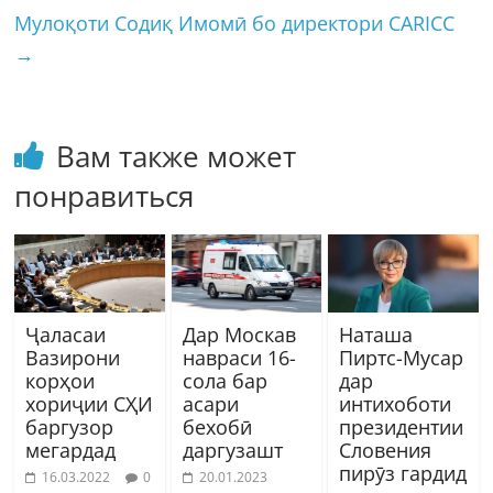
Мулоқоти Содиқ Имомӣ бо директори CARICC
→
Вам также может
понравиться
Ҷаласаи
Дар Москав
Наташа
Вазирони
навраси 16-
Пиртс-Мусар
корҳои
сола бар
дар
хориҷии СҲИ
асари
интихоботи
баргузор
бехобӣ
президентии
мегардад
даргузашт
Словения
пирӯз гардид
16.03.2022
0
20.01.2023