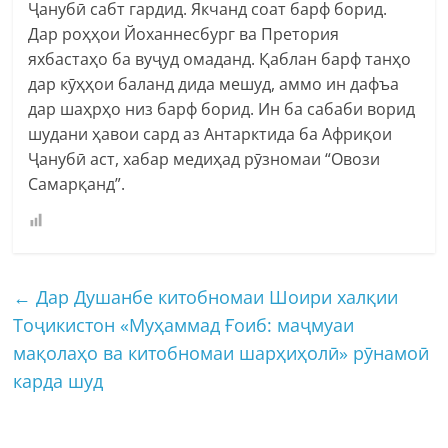
Ҷанубӣ сабт гардид. Якчанд соат барф борид.
Дар роҳҳои Йоханнесбург ва Претория
яхбастаҳо ба вуҷуд омаданд. Қаблан барф танҳо
дар кӯҳҳои баланд дида мешуд, аммо ин дафъа
дар шаҳрҳо низ барф борид. Ин ба сабаби ворид
шудани ҳавои сард аз Антарктида ба Африқои
Ҷанубӣ аст, хабар медиҳад рӯзномаи “Овози
Самарқанд”.
←
Дар Душанбе китобномаи Шоири халқии
Тоҷикистон «Муҳаммад Ғоиб: маҷмуаи
мақолаҳо ва китобномаи шарҳиҳолӣ» рӯнамоӣ
карда шуд