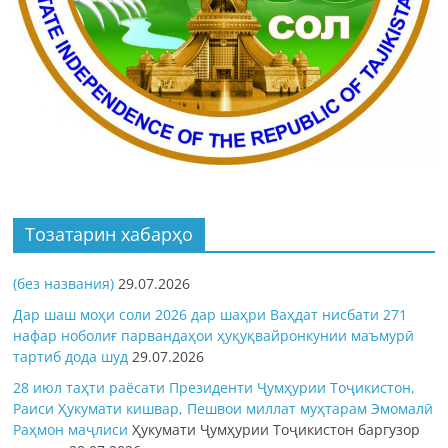
Тозатарин хабарҳо
(без названия)
29.07.2026
Дар шаш моҳи соли 2026 дар шаҳри Ваҳдат нисбати 271
нафар ноболиғ парвандаҳои ҳуқуқвайронкунии маъмурӣ
тартиб дода шуд
29.07.2026
28 июл таҳти раёсати Президенти Ҷумҳурии Тоҷикистон,
Раиси Ҳукумати кишвар, Пешвои миллат муҳтарам Эмомалӣ
Раҳмон
маҷлиси
Ҳукумати Ҷумҳурии Тоҷикистон баргузор