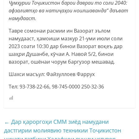
Ҷумҳурии Тоҷикистон барои давраи то соли 2040:
афзалиятҳо ва натиҷаҳои ноилшаванда” даъват
намудааст.
Тавре сомонаи расмии ин Вазорат эълом
намудааст, ҳамоиши мазкур 21-уми июли соли
2023 соати 10:30 дар бинои Вазорат воқеъ дар
шаҳри Душанбе, кӯчаи А. Навоӣ 5/2, бинои
вазорат, ошёнаи чорум баргузор мешавад.
Шахси масъул: Файзуллоев Фаррух
Тел: 93-738-22-66, 98-745-0000 250-32-36
←
Дар қароргоҳи СММ зиёд намудани
дастгирии молиявию техникии Тоҷикистон
ҷиҳати татбиқи Ҳадафҳои рушди устувор