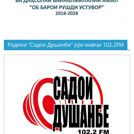
Радиои “Садои Душанбе” рӯи мавҷи 102.2FM