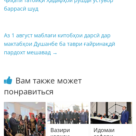
баррасӣ шуд
Аз 1 август маблағи китобҳои дарсӣ дар
мактабҳои Душанбе ба таври ғайринақдӣ
пардохт мешавад
→
Вам также может
понравиться
Вазири
Идомаи