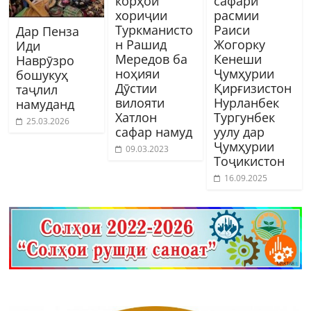
корҳои
сафари
хориҷии
расмии
Туркманисто
Раиси
Дар Пенза
н Рашид
Жогорку
Иди
Мередов ба
Кенеши
Наврӯзро
ноҳияи
Ҷумҳурии
бошукуҳ
Дӯстии
Қирғизистон
таҷлил
вилояти
Нурланбек
намуданд
Хатлон
Тургунбек
25.03.2026
сафар намуд
уулу дар
Ҷумҳурии
09.03.2023
Тоҷикистон
16.09.2025