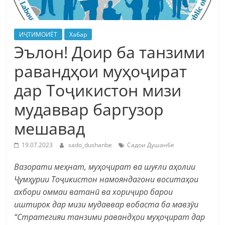
ИҶТИМОИЁТ
Хабар
Эълон! Доир ба танзими
равандҳои муҳоҷират
дар Тоҷикистон мизи
мудаввар баргузор
мешавад
19.07.2023
sado_dushanbe
Садои Душанбе
Вазорати меҳнат, муҳоҷират ва шуғли аҳолии
Ҷумҳурии Тоҷикистон намояндагони воситаҳои
ахбори оммаи ватанӣ ва хориҷиро барои
иштирок дар мизи мудаввар вобаста ба мавзӯи
“Стратегияи танзими равандҳои муҳоҷират дар