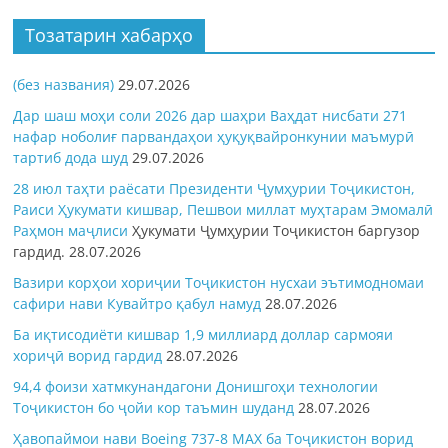
Тозатарин хабарҳо
(без названия)
29.07.2026
Дар шаш моҳи соли 2026 дар шаҳри Ваҳдат нисбати 271
нафар ноболиғ парвандаҳои ҳуқуқвайронкунии маъмурӣ
тартиб дода шуд
29.07.2026
28 июл таҳти раёсати Президенти Ҷумҳурии Тоҷикистон,
Раиси Ҳукумати кишвар, Пешвои миллат муҳтарам Эмомалӣ
Раҳмон
маҷлиси
Ҳукумати Ҷумҳурии Тоҷикистон баргузор
гардид.
28.07.2026
Вазири корҳои хориҷии Тоҷикистон нусхаи эътимодномаи
сафири нави Кувайтро қабул намуд
28.07.2026
Ба иқтисодиёти кишвар 1,9 миллиард доллар сармояи
хориҷӣ ворид гардид
28.07.2026
94,4 фоизи хатмкунандагони Донишгоҳи технологии
Тоҷикистон бо ҷойи кор таъмин шуданд
28.07.2026
Ҳавопаймои нави Boeing 737-8 MAX ба Тоҷикистон ворид