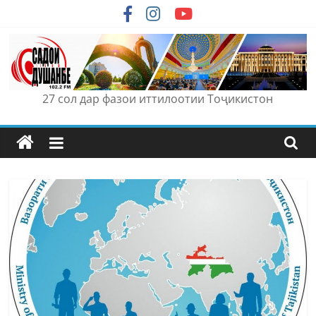
Skip
to
content
27 сол дар фазои иттилоотии Тоҷикистон