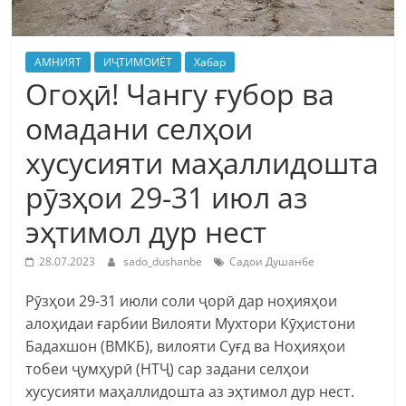
АМНИЯТ
ИҶТИМОИЁТ
Хабар
Огоҳӣ! Чангу ғубор ва
омадани селҳои
хусусияти маҳаллидошта
рӯзҳои 29-31 июл аз
эҳтимол дур нест
28.07.2023
sado_dushanbe
Садои Душанбе
Рӯзҳои 29-31 июли соли ҷорӣ дар ноҳияҳои
алоҳидаи ғарбии Вилояти Мухтори Кӯҳистони
Бадахшон (ВМКБ), вилояти Суғд ва Ноҳияҳои
тобеи ҷумҳурӣ (НТҶ) сар задани селҳои
хусусияти маҳаллидошта аз эҳтимол дур нест.