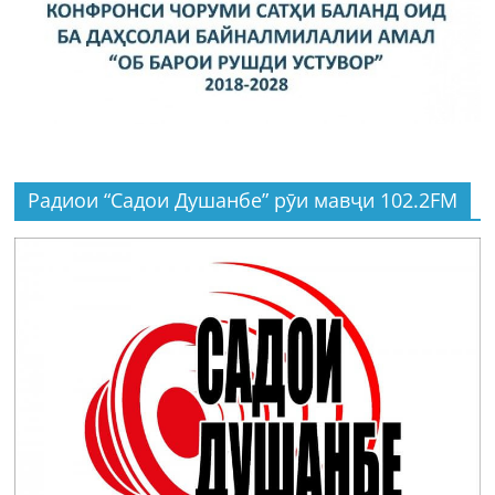
Радиои “Садои Душанбе” рӯи мавҷи 102.2FM