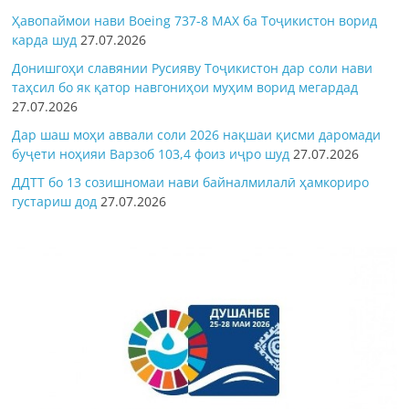
Ҳавопаймои нави Boeing 737-8 MAX ба Тоҷикистон ворид
карда шуд
27.07.2026
Донишгоҳи славянии Русияву Тоҷикистон дар соли нави
таҳсил бо як қатор навгониҳои муҳим ворид мегардад
27.07.2026
Дар шаш моҳи аввали соли 2026 нақшаи қисми даромади
буҷети ноҳияи Варзоб 103,4 фоиз иҷро шуд
27.07.2026
ДДТТ бо 13 созишномаи нави байналмилалӣ ҳамкориро
густариш дод
27.07.2026