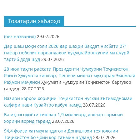
Тозатарин хабарҳо
(без названия)
29.07.2026
Дар шаш моҳи соли 2026 дар шаҳри Ваҳдат нисбати 271
нафар ноболиғ парвандаҳои ҳуқуқвайронкунии маъмурӣ
тартиб дода шуд
29.07.2026
28 июл таҳти раёсати Президенти Ҷумҳурии Тоҷикистон,
Раиси Ҳукумати кишвар, Пешвои миллат муҳтарам Эмомалӣ
Раҳмон
маҷлиси
Ҳукумати Ҷумҳурии Тоҷикистон баргузор
гардид.
28.07.2026
Вазири корҳои хориҷии Тоҷикистон нусхаи эътимодномаи
сафири нави Кувайтро қабул намуд
28.07.2026
Ба иқтисодиёти кишвар 1,9 миллиард доллар сармояи
хориҷӣ ворид гардид
28.07.2026
94,4 фоизи хатмкунандагони Донишгоҳи технологии
Тоҷикистон бо ҷойи кор таъмин шуданд
28.07.2026