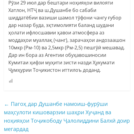
Рӯзи 29 июл дар бештари ноҳияҳои вилояти
Хатлон, НТҶ ва ш.Душанбе бо сабаби
шиддатёбии вазиши шамол тӯфони чангу ғубор
дар назар буда, эҳтимолияти баланд шудани
ҳолати ифлосшавии ҳавои атмосфера аз
моддаҳои муаллақ (чанг), зарачаҳои андозаашон
10мкр (Рм-10) ва 2,5мкр (Рм-2,5) пешгӯӣ мешавад.
Дар ин бора аз Агентии обуҳавошиносии
Кумитаи ҳифзи муҳити зисти назди Ҳукумати
Ҷумҳурии Тоҷикистон иттилоъ доданд.
←
Пагоҳ дар Душанбе намоиш-фурӯши
маҳсулоти кишоварзии шаҳри Хуҷанд ва
ноҳияҳои Тоҷикободу Ҷалолиддини Балхӣ доир
мегардад