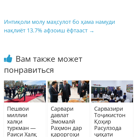
Интиқоли молу маҳсулот бо ҳама намуди
нақлиёт 13.7% афзоиш ёфтааст
→
Вам также может
понравиться
Пешвои
Сарвари
Сарвазири
миллии
давлат
Тоҷикистон
халқи
Эмомалӣ
Қоҳир
туркман —
Раҳмон дар
Расулзода
Раиси Халқ
қароргоҳи
ҷиҳати