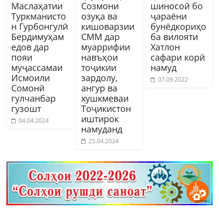
Маслаҳатии
Созмони
шиносоӣ бо
Туркманисто
озуқа ва
ҷараёни
н Гурбонгулӣ
кишоварзии
бунёдкориҳо
Бердимуҳам
СММ дар
ба вилояти
едов дар
муаррифии
Хатлон
пояи
навъҳои
сафари корӣ
муҷассамаи
тоҷикии
намуд
Исмоили
зардолу,
07.09.2022
Сомонӣ
ангур ва
гулчанбар
хушкмеваи
гузошт
Тоҷикистон
иштирок
04.04.2024
намуданд
25.04.2024