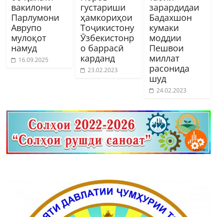
вакилони
густариши
зарардидаи
Парлумони
ҳамкориҳои
Бадахшон
Аврупо
Тоҷикистону
кумаки
мулоқот
Ӯзбекистонр
моддии
намуд
о баррасӣ
Пешвои
карданд
миллат
16.09.2025
расонида
23.02.2023
шуд
24.02.2023