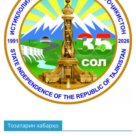
Тозатарин хабарҳо