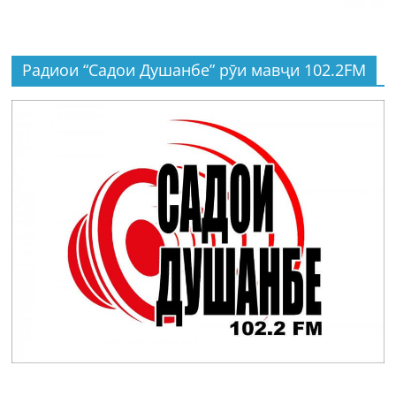
Радиои “Садои Душанбе” рӯи мавҷи 102.2FM