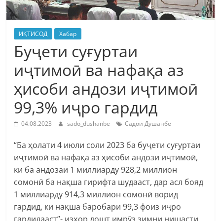
ИҚТИСОД
Хабар
Буҷети суғуртаи
иҷтимоӣ ва нафақа аз
ҳисоби андози иҷтимоӣ
99,3% иҷро гардид
04.08.2023
sado_dushanbe
Садои Душанбе
“Ба ҳолати 4 июли соли 2023 ба буҷети суғуртаи
иҷтимоӣ ва нафақа аз ҳисоби андози иҷтимоӣ,
ки ба андозаи 1 миллиарду 928,2 миллион
сомонӣ ба нақша гирифта шудааст, дар асл бояд
1 миллиарду 914,3 миллион сомонӣ ворид
гардид, ки нақша баробари 99,3 фоиз иҷро
гардидааст”- изҳор дошт имрӯз зимни нишасти