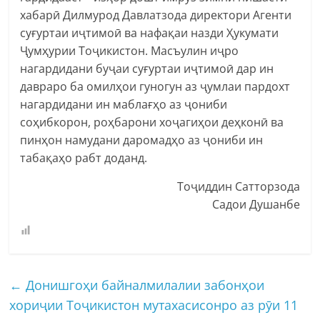
хабарӣ Дилмурод Давлатзода директори Агенти
суғуртаи иҷтимоӣ ва нафақаи назди Ҳукумати
Ҷумҳурии Тоҷикистон. Масъулин иҷро
нагардидани буҷаи суғуртаи иҷтимоӣ дар ин
давраро ба омилҳои гуногун аз ҷумлаи пардохт
нагардидани ин маблағҳо аз ҷониби
соҳибкорон, роҳбарони хоҷагиҳои деҳконӣ ва
пинҳон намудани даромадҳо аз ҷониби ин
табақаҳо рабт доданд.
Тоҷиддин Сатторзода
Садои Душанбе
←
Донишгоҳи байналмилалии забонҳои
хориҷии Тоҷикистон мутахасисонро аз рӯи 11