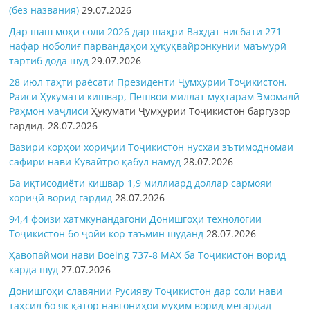
(без названия)
29.07.2026
Дар шаш моҳи соли 2026 дар шаҳри Ваҳдат нисбати 271
нафар ноболиғ парвандаҳои ҳуқуқвайронкунии маъмурӣ
тартиб дода шуд
29.07.2026
28 июл таҳти раёсати Президенти Ҷумҳурии Тоҷикистон,
Раиси Ҳукумати кишвар, Пешвои миллат муҳтарам Эмомалӣ
Раҳмон
маҷлиси
Ҳукумати Ҷумҳурии Тоҷикистон баргузор
гардид.
28.07.2026
Вазири корҳои хориҷии Тоҷикистон нусхаи эътимодномаи
сафири нави Кувайтро қабул намуд
28.07.2026
Ба иқтисодиёти кишвар 1,9 миллиард доллар сармояи
хориҷӣ ворид гардид
28.07.2026
94,4 фоизи хатмкунандагони Донишгоҳи технологии
Тоҷикистон бо ҷойи кор таъмин шуданд
28.07.2026
Ҳавопаймои нави Boeing 737-8 MAX ба Тоҷикистон ворид
карда шуд
27.07.2026
Донишгоҳи славянии Русияву Тоҷикистон дар соли нави
таҳсил бо як қатор навгониҳои муҳим ворид мегардад