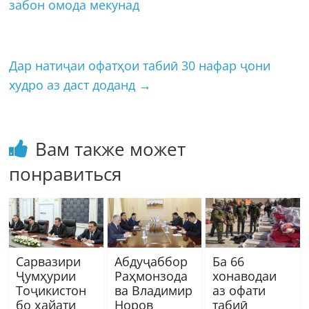
забон омода мекунад
Дар натиҷаи офатҳои табиӣ 30 нафар ҷони
худро аз даст доданд
→
Вам также может
понравиться
Сарвазири
Абдуҷаббор
Ба 66
Ҷумҳурии
Раҳмонзода
хонаводаи
Тоҷикистон
ва Владимир
аз офати
бо ҳайати
Норов
табиӣ