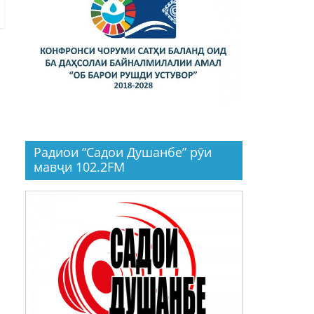
Радиои “Садои Душанбе” рӯи
мавҷи 102.2FM