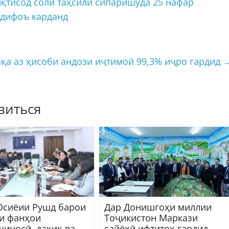
қтисод соли таҳсили сипаришуда 25 нафар
 дифоъ карданд
ақа аз ҳисоби андози иҷтимоӣ 99,3% иҷро гардид
виться
Осиёии Рушд барои
Дар Донишгоҳи миллии
и фанҳои
Тоҷикистон Маркази
шиносӣ, дақиқ ва
сайёҳӣ ифтитоҳ гардид