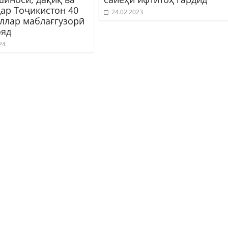
дар Тоҷикистон 40
24.02.2023
оллар маблағгузорӣ
яд
24