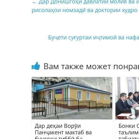
←
Дар Донишгоҳи давлатии молия ва и
рисолаҳои номзадӣ ва доктории худро
Буҷети суғуртаи иҷтимоӣ ва наф
Вам также может понра
Дар деҳаи Ворӯи
Бонки 
Панҷакент мактаб ва
таълим
бунгоҳи тиббӣ ба
табиат