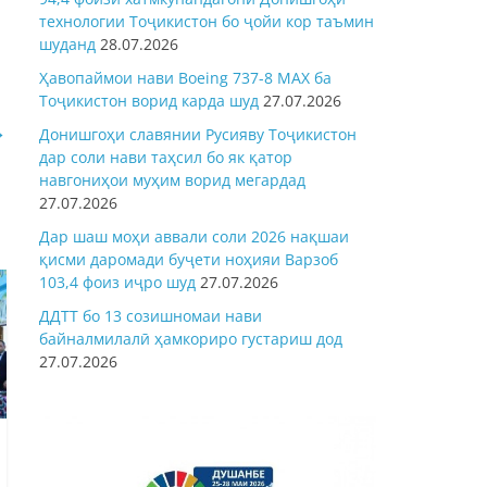
технологии Тоҷикистон бо ҷойи кор таъмин
шуданд
28.07.2026
Ҳавопаймои нави Boeing 737-8 MAX ба
Тоҷикистон ворид карда шуд
27.07.2026
→
Донишгоҳи славянии Русияву Тоҷикистон
дар соли нави таҳсил бо як қатор
навгониҳои муҳим ворид мегардад
27.07.2026
Дар шаш моҳи аввали соли 2026 нақшаи
қисми даромади буҷети ноҳияи Варзоб
103,4 фоиз иҷро шуд
27.07.2026
ДДТТ бо 13 созишномаи нави
байналмилалӣ ҳамкориро густариш дод
27.07.2026