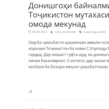
Донишгоҳи байналм
Тоҷикистон мутахаси
омода мекунад
04.08.2023
sado_dushanbe
Садои Душанбе
Оид ба ҷамъбасти шашмоҳаи аввали сол
хориҷии Тоҷикистон ба номи С.Улуғзода
гардид. Дар нишаст гуфта шуд, ки донишг
зинаи бакалавриат, 5 ихтисос дар зинаи 
касбҳои ба бозори меҳнат рақобатпазир