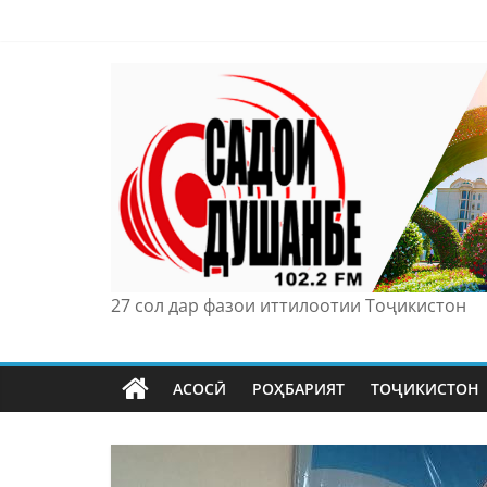
Skip
to
content
27 сол дар фазои иттилоотии Тоҷикистон
АСОСӢ
РОҲБАРИЯТ
ТОҶИКИСТОН