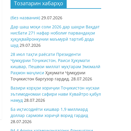
Тозатарин хабарҳо
(без названия)
29.07.2026
Дар шаш моҳи соли 2026 дар шаҳри Ваҳдат
нисбати 271 нафар ноболиғ парвандаҳои
ҳуқуқвайронкунии маъмурӣ тартиб дода
шуд
29.07.2026
28 июл таҳти раёсати Президенти
Ҷумҳурии Тоҷикистон, Раиси Ҳукумати
кишвар, Пешвои миллат муҳтарам Эмомалӣ
Раҳмон
маҷлиси
Ҳукумати Ҷумҳурии
Тоҷикистон баргузор гардид.
28.07.2026
Вазири корҳои хориҷии Тоҷикистон нусхаи
эътимодномаи сафири нави Кувайтро қабул
намуд
28.07.2026
Ба иқтисодиёти кишвар 1,9 миллиард
доллар сармояи хориҷӣ ворид гардид
28.07.2026
94,4 фоизи хатмкунандагони Донишгоҳи