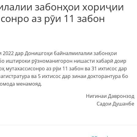
илалии забонҳои хориҷии
сонро аз рӯи 11 забон
и 2022 дар Донишгоҳи байналмилалии забонҳои
 бо иштироки рӯзноманигорон нишасти хабарӣ доир
оҳ мутахассисонро аз рӯи 11 забон ва 31 ихтисос дар
магистратура ва 5 ихтисос дар зинаи докторантура бо
 омода менамояд.
Нигинаи Давронзод
Садои Душанбе