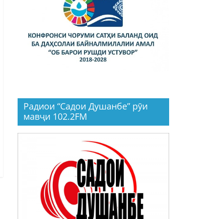
Радиои “Садои Душанбе” рӯи
мавҷи 102.2FM