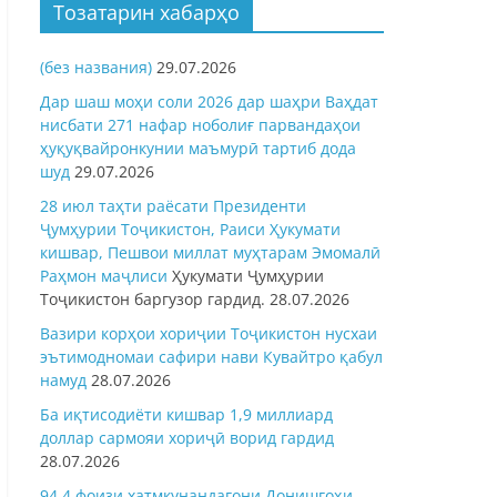
Тозатарин хабарҳо
(без названия)
29.07.2026
Дар шаш моҳи соли 2026 дар шаҳри Ваҳдат
нисбати 271 нафар ноболиғ парвандаҳои
ҳуқуқвайронкунии маъмурӣ тартиб дода
шуд
29.07.2026
28 июл таҳти раёсати Президенти
Ҷумҳурии Тоҷикистон, Раиси Ҳукумати
кишвар, Пешвои миллат муҳтарам Эмомалӣ
Раҳмон
маҷлиси
Ҳукумати Ҷумҳурии
Тоҷикистон баргузор гардид.
28.07.2026
Вазири корҳои хориҷии Тоҷикистон нусхаи
эътимодномаи сафири нави Кувайтро қабул
намуд
28.07.2026
Ба иқтисодиёти кишвар 1,9 миллиард
доллар сармояи хориҷӣ ворид гардид
28.07.2026
94,4 фоизи хатмкунандагони Донишгоҳи