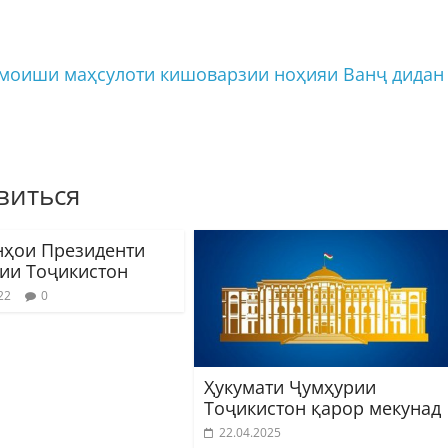
моиши маҳсулоти кишоварзии ноҳияи Ванҷ дидан
виться
ҳои Президенти
ии Тоҷикистон
22
0
Ҳукумати Ҷумҳурии
Тоҷикистон қарор мекунад
22.04.2025