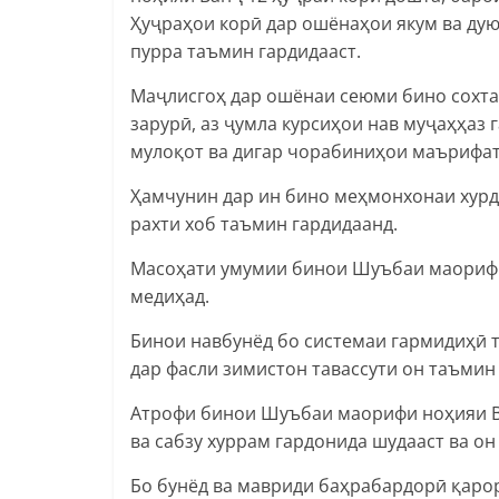
Ҳуҷраҳои корӣ дар ошёнаҳои якум ва дую
пурра таъмин гардидааст.
Маҷлисгоҳ дар ошёнаи сеюми бино сохта 
зарурӣ, аз ҷумла курсиҳои нав муҷаҳҳаз 
мулоқот ва дигар чорабиниҳои маърифат
Ҳамчунин дар ин бино меҳмонхонаи хурд т
рахти хоб таъмин гардидаанд.
Масоҳати умумии бинои Шуъбаи маорифи
медиҳад.
Бинои навбунёд бо системаи гармидиҳӣ 
дар фасли зимистон тавассути он таъмин
Атрофи бинои Шуъбаи маорифи ноҳияи В
ва сабзу хуррам гардонида шудааст ва он
Бо бунёд ва мавриди баҳрабардорӣ қаро