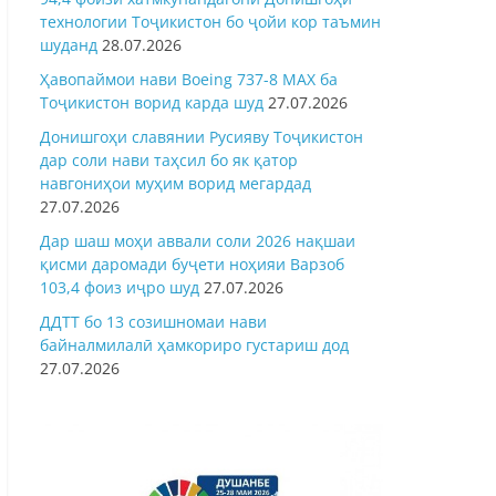
технологии Тоҷикистон бо ҷойи кор таъмин
шуданд
28.07.2026
Ҳавопаймои нави Boeing 737-8 MAX ба
Тоҷикистон ворид карда шуд
27.07.2026
Донишгоҳи славянии Русияву Тоҷикистон
дар соли нави таҳсил бо як қатор
навгониҳои муҳим ворид мегардад
27.07.2026
Дар шаш моҳи аввали соли 2026 нақшаи
қисми даромади буҷети ноҳияи Варзоб
103,4 фоиз иҷро шуд
27.07.2026
ДДТТ бо 13 созишномаи нави
байналмилалӣ ҳамкориро густариш дод
27.07.2026