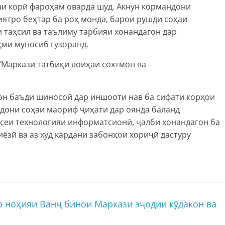
и корӣ фароҳам оварда шуд. Акнун кормандони
ятро беҳтар ба роҳ монда, барои рушди соҳаи
 таҳсил ва таълиму тарбияи хонандагон дар
ҳми муносиб гузоранд.
Маркази татбиқи лоиҳаи сохтмон ва
н баъди шиносоӣ дар иншооти нав ба сифати корҳои
ндони соҳаи маориф ҷиҳати дар оянда баланд
асеи технологияи информатсионӣ, ҷалби хонандагон ба
ёзӣ ва аз худ кардани забонҳои хориҷӣ дастуру
 ноҳияи Ванҷ бинои Маркази эҷодии кӯдакон ва