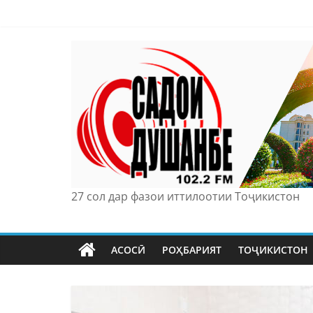
Skip
to
content
27 сол дар фазои иттилоотии Тоҷикистон
АСОСӢ
РОҲБАРИЯТ
ТОҶИКИСТОН