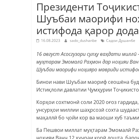
Президенти Тоҷикис
Шуъбаи маорифи но
истифода қарор дод
16.08.2023
sado_dushanbe
Садои Душанбе
16 август Асосгузори сулҳу ваҳдати милл
муҳтарам Эмомалӣ Раҳмон дар ноҳияи Ва
Шуъбаи маорифи ноҳияро мавриди истифод
Бинои нави Шуъбаи маориф сеошёна буда
Истиқлоли давлатии Ҷумҳурии Тоҷикистон
Корҳои сохтмонӣ соли 2020 оғоз гардида
унсурҳои миллии шаҳрсозӣ сохта шудааст
маҳаллӣ бо ҷойи кор ва маоши хуб таъми
Ба Пешвои миллат муҳтарам Эмомалӣ Ра
ноҳияи Ванҷ 12 ҳуҷраи корӣ дошта, баро