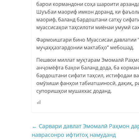
барои кормандони соҳа шароити арзанда
Шуъбаи маориф имкон доранд, ки фаъоли
маориф, баланд бардоштани сатҳу сифати
муассисаҳои таҳсилоти миёнаи умумӣ са
Фармоишгари бино Муассисаи давлатии “
муҷаҳҳазгардонии мактабҳо” мебошад.
Пешвои миллат муҳтарам Эмомалӣ Раҳмо
анҷомёфта баҳои баланд дода, ба корма
бардоштани сифати таҳсил, истифодаи в
омӯзиши фанҳои табиатшиносӣ, дақиқ, ри
супоришҳои мушаххас доданд.
←
Сарвари давлат Эмомалӣ Раҳмон дар
наврасонро ифтитоҳ намуданд