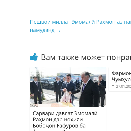
Пешвои миллат Эмомалӣ Раҳмон аз на
намуданд
→
Вам также может понра
Фармон
Ҷумҳур
27.01.20
Сарвари давлат Эмомалӣ
Раҳмон дар ноҳияи
Бобоҷон Ғафуров ба