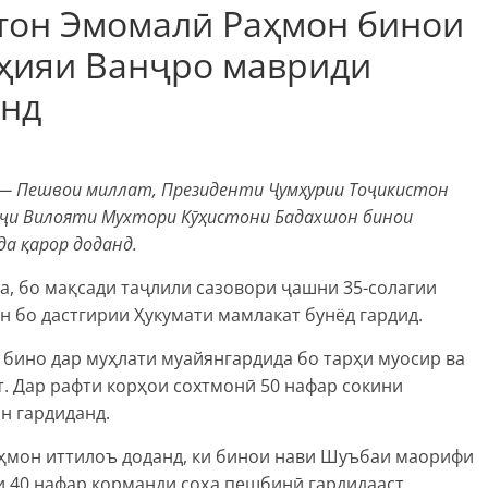
тон Эмомалӣ Раҳмон бинои
ҳияи Ванҷро мавриди
анд
ӣ — Пешвои миллат, Президенти Ҷумҳурии Тоҷикистон
нҷи Вилояти Мухтори Кӯҳистони Бадахшон бинои
а қарор доданд.
, бо мақсади таҷлили сазовори ҷашни 35-солагии
 бо дастгирии Ҳукумати мамлакат бунёд гардид.
, бино дар муҳлати муайянгардида бо тарҳи муосир ва
. Дар рафти корҳои сохтмонӣ 50 нафар сокини
н гардиданд.
ҳмон иттилоъ доданд, ки бинои нави Шуъбаи маорифи
и 40 нафар корманди соҳа пешбинӣ гардидааст.