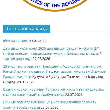
Тозатарин хабарҳо
(без названия)
29.07.2026
Дар шаш моҳи соли 2026 дар шаҳри Ваҳдат нисбати 271
нафар ноболиғ парвандаҳои ҳуқуқвайронкунии маъмурӣ
тартиб дода шуд
29.07.2026
28 июл таҳти раёсати Президенти Ҷумҳурии Тоҷикистон,
Раиси Ҳукумати кишвар, Пешвои миллат муҳтарам Эмомалӣ
Раҳмон
маҷлиси
Ҳукумати Ҷумҳурии Тоҷикистон баргузор
гардид.
28.07.2026
Вазири корҳои хориҷии Тоҷикистон нусхаи эътимодномаи
сафири нави Кувайтро қабул намуд
28.07.2026
Ба иқтисодиёти кишвар 1,9 миллиард доллар сармояи
хориҷӣ ворид гардид
28.07.2026