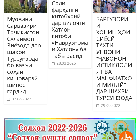
Соли
фарҳанги
китобхонӣ
Муовини
БАРГУЗОРИ
дар вилояти
Сарвазири
И
Хатлон
Тоҷикистон
ХОНИШҲОИ
китоби
Сулаймон
СИЁСӢ
«Наврӯзнома
Зиёзода дар
ТАҲТИ
и Хатлон» ба
шаҳри
УНВОНИ
табъ расид
Турсунзода
“ҶАВОНОН,
28.03.2025
бо вазъи
ИСТИҚЛОЛИ
соҳаи
ЯТ ВА
кишоварзӣ
МАНФИАТҲО
шинос
И МИЛЛӢ”
гардид
ДАР ШАҲРИ
ТУРСУНЗОДА
03.08.2023
29.09.2022