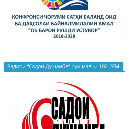
Радиои “Садои Душанбе” рӯи мавҷи 102.2FM