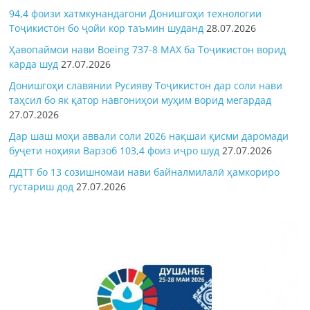
94,4 фоизи хатмкунандагони Донишгоҳи технологии
Тоҷикистон бо ҷойи кор таъмин шуданд
28.07.2026
Ҳавопаймои нави Boeing 737-8 MAX ба Тоҷикистон ворид
карда шуд
27.07.2026
Донишгоҳи славянии Русияву Тоҷикистон дар соли нави
таҳсил бо як қатор навгониҳои муҳим ворид мегардад
27.07.2026
Дар шаш моҳи аввали соли 2026 нақшаи қисми даромади
буҷети ноҳияи Варзоб 103,4 фоиз иҷро шуд
27.07.2026
ДДТТ бо 13 созишномаи нави байналмилалӣ ҳамкориро
густариш дод
27.07.2026