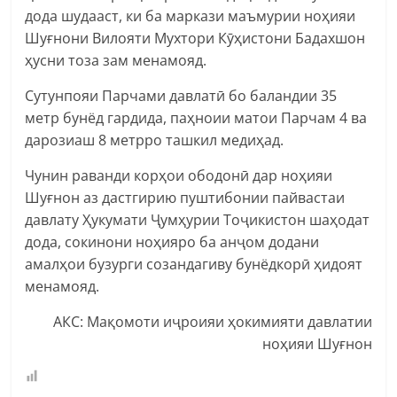
дода шудааст, ки ба маркази маъмурии ноҳияи
Шуғнони Вилояти Мухтори Кӯҳистони Бадахшон
ҳусни тоза зам менамояд.
Сутунпояи Парчами давлатӣ бо баландии 35
метр бунёд гардида, паҳноии матои Парчам 4 ва
дарозиаш 8 метрро ташкил медиҳад.
Чунин раванди корҳои ободонӣ дар ноҳияи
Шуғнон аз дастгирию пуштибонии пайвастаи
давлату Ҳукумати Ҷумҳурии Тоҷикистон шаҳодат
дода, сокинони ноҳияро ба анҷом додани
амалҳои бузурги созандагиву бунёдкорӣ ҳидоят
менамояд.
АКС: Мақомоти иҷроияи ҳокимияти давлатии
ноҳияи Шуғнон