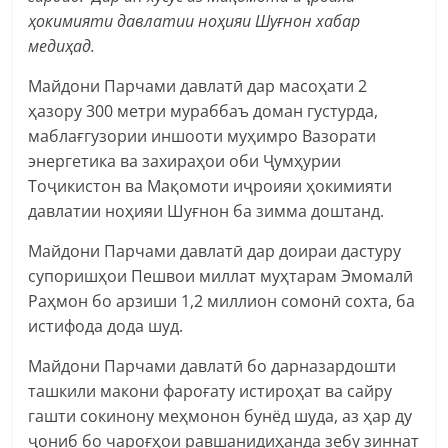
ҳокимияти давлатии ноҳияи Шуғнон хабар
медиҳад.
Майдони Парчами давлатӣ дар масоҳати 2
ҳазору 300 метри мураббаъ доман густурда,
маблағгузории иншооти муҳимро Вазорати
энергетика ва захираҳои оби Ҷумҳурии
Тоҷикистон ва Мақомоти иҷроияи ҳокимияти
давлатии ноҳияи Шуғнон ба зимма доштанд.
Майдони Парчами давлатӣ дар доираи дастуру
супоришҳои Пешвои миллат муҳтарам Эмомалӣ
Раҳмон бо арзиши 1,2 миллион сомонӣ сохта, ба
истифода дода шуд.
Майдони Парчами давлатӣ бо дарназардошти
ташкили макони фароғату истироҳат ва сайру
гашти сокинону меҳмонон бунёд шуда, аз ҳар ду
ҷониб бо чароғҳои равшанидиҳанда зебу зиннат