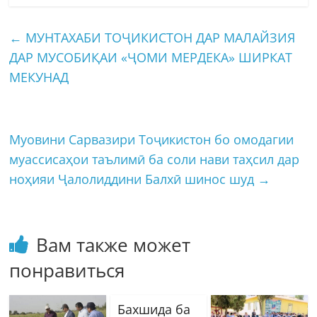
←
МУНТАХАБИ ТОҶИКИСТОН ДАР МАЛАЙЗИЯ
ДАР МУСОБИҚАИ «ҶОМИ МЕРДЕКА» ШИРКАТ
МЕКУНАД
Муовини Сарвазири Тоҷикистон бо омодагии
муассисаҳои таълимӣ ба соли нави таҳсил дар
ноҳияи Ҷалолиддини Балхӣ шинос шуд
→
Вам также может
понравиться
Бахшида ба