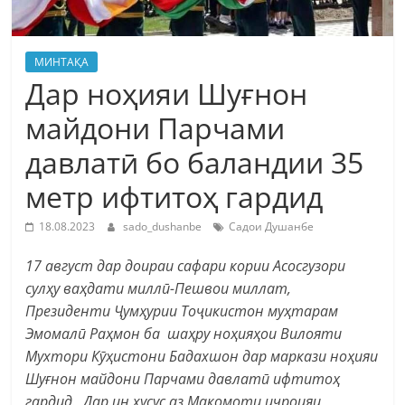
МИНТАҚА
Дар ноҳияи Шуғнон
майдони Парчами
давлатӣ бо баландии 35
метр ифтитоҳ гардид
18.08.2023
sado_dushanbe
Садои Душанбе
17 август дар доираи сафари кории Асосгузори
сулҳу ваҳдати миллӣ-Пешвои миллат,
Президенти Ҷумҳурии Тоҷикистон муҳтарам
Эмомалӣ Раҳмон ба шаҳру ноҳияҳои Вилояти
Мухтори Кӯҳистони Бадахшон дар маркази ноҳияи
Шуғнон майдони Парчами давлатӣ ифтитоҳ
гардид. Дар ин хусус аз Мақомоти иҷроияи