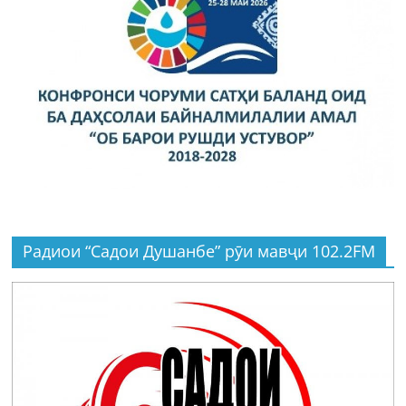
Радиои “Садои Душанбе” рӯи мавҷи 102.2FM