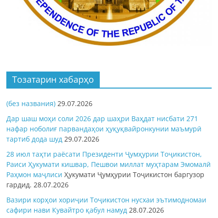
Тозатарин хабарҳо
(без названия)
29.07.2026
Дар шаш моҳи соли 2026 дар шаҳри Ваҳдат нисбати 271
нафар ноболиғ парвандаҳои ҳуқуқвайронкунии маъмурӣ
тартиб дода шуд
29.07.2026
28 июл таҳти раёсати Президенти Ҷумҳурии Тоҷикистон,
Раиси Ҳукумати кишвар, Пешвои миллат муҳтарам Эмомалӣ
Раҳмон
маҷлиси
Ҳукумати Ҷумҳурии Тоҷикистон баргузор
гардид.
28.07.2026
Вазири корҳои хориҷии Тоҷикистон нусхаи эътимодномаи
сафири нави Кувайтро қабул намуд
28.07.2026