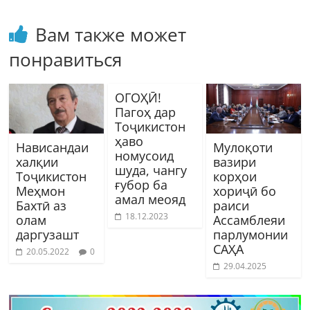
Вам также может
понравиться
ОГОҲӢ!
Пагоҳ дар
Тоҷикистон
ҳаво
Нависандаи
Мулоқоти
номусоид
халқии
вазири
шуда, чангу
Тоҷикистон
корҳои
ғубор ба
Меҳмон
хориҷӣ бо
амал меояд
Бахтӣ аз
раиси
18.12.2023
олам
Ассамблеяи
даргузашт
парлумонии
САҲА
20.05.2022
0
29.04.2025