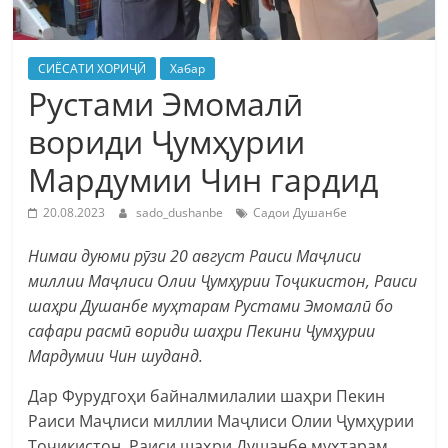
СИЁСАТИ ХОРИҶӢ
Хабар
Рустами Эмомалӣ
вориди Ҷумҳурии
Мардумии Чин гардид
20.08.2023
sado_dushanbe
Садои Душанбе
Нимаи дуюми рӯзи 20 август Раиси Маҷлиси
миллии Маҷлиси Олии Ҷумҳурии Тоҷикистон, Раиси
шаҳри Душанбе муҳтарам Рустами Эмомалӣ бо
сафари расмӣ вориди шаҳри Пекини Ҷумҳурии
Мардумии Чин шуданд.
Дар Фурудгоҳи байналмилалии шаҳри Пекин
Раиси Маҷлиси миллии Маҷлиси Олии Ҷумҳурии
Тоҷикистон, Раиси шаҳри Душанбе муҳтарам