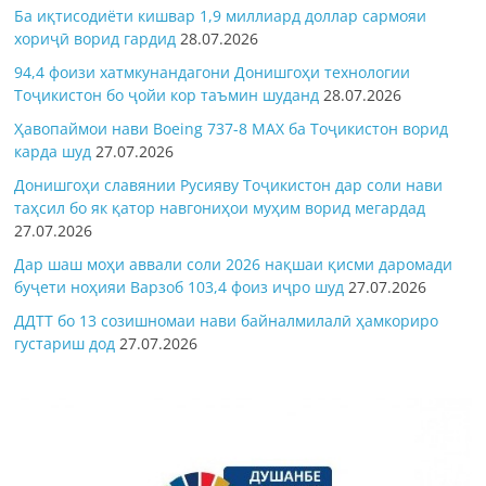
Ба иқтисодиёти кишвар 1,9 миллиард доллар сармояи
хориҷӣ ворид гардид
28.07.2026
94,4 фоизи хатмкунандагони Донишгоҳи технологии
Тоҷикистон бо ҷойи кор таъмин шуданд
28.07.2026
Ҳавопаймои нави Boeing 737-8 MAX ба Тоҷикистон ворид
карда шуд
27.07.2026
Донишгоҳи славянии Русияву Тоҷикистон дар соли нави
таҳсил бо як қатор навгониҳои муҳим ворид мегардад
27.07.2026
Дар шаш моҳи аввали соли 2026 нақшаи қисми даромади
буҷети ноҳияи Варзоб 103,4 фоиз иҷро шуд
27.07.2026
ДДТТ бо 13 созишномаи нави байналмилалӣ ҳамкориро
густариш дод
27.07.2026