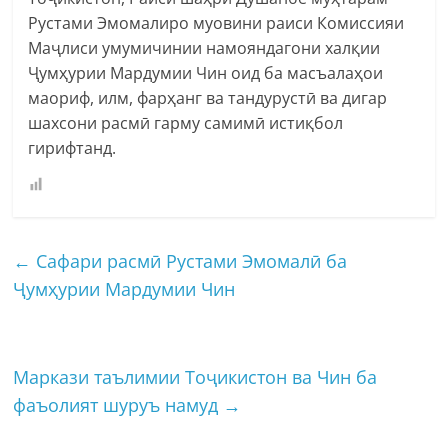
Рустами Эмомалиро муовини раиси Комиссияи
Маҷлиси умумичинии намояндагони халқии
Ҷумҳурии Мардумии Чин оид ба масъалаҳои
маориф, илм, фарҳанг ва тандурустӣ ва дигар
шахсони расмӣ гарму самимӣ истиқбол
гирифтанд.
←
Сафари расмӣ Рустами Эмомалӣ ба
Ҷумҳурии Мардумии Чин
Маркази таълимии Тоҷикистон ва Чин ба
фаъолият шуруъ намуд
→