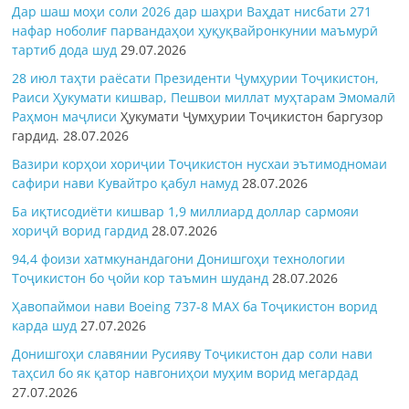
Дар шаш моҳи соли 2026 дар шаҳри Ваҳдат нисбати 271
нафар ноболиғ парвандаҳои ҳуқуқвайронкунии маъмурӣ
тартиб дода шуд
29.07.2026
28 июл таҳти раёсати Президенти Ҷумҳурии Тоҷикистон,
Раиси Ҳукумати кишвар, Пешвои миллат муҳтарам Эмомалӣ
Раҳмон
маҷлиси
Ҳукумати Ҷумҳурии Тоҷикистон баргузор
гардид.
28.07.2026
Вазири корҳои хориҷии Тоҷикистон нусхаи эътимодномаи
сафири нави Кувайтро қабул намуд
28.07.2026
Ба иқтисодиёти кишвар 1,9 миллиард доллар сармояи
хориҷӣ ворид гардид
28.07.2026
94,4 фоизи хатмкунандагони Донишгоҳи технологии
Тоҷикистон бо ҷойи кор таъмин шуданд
28.07.2026
Ҳавопаймои нави Boeing 737-8 MAX ба Тоҷикистон ворид
карда шуд
27.07.2026
Донишгоҳи славянии Русияву Тоҷикистон дар соли нави
таҳсил бо як қатор навгониҳои муҳим ворид мегардад
27.07.2026