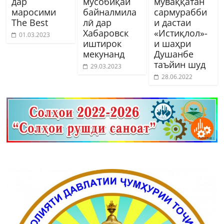
дар
мусобиқаи
муваққатан
маросими
байналмила
сармурабби
The Best
лӣ дар
и дастаи
Хабаровск
«Истиқлол»-
01.03.2023
иштирок
и шаҳри
мекунанд
Душанбе
таъйин шуд
29.03.2023
28.06.2022