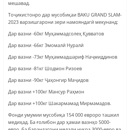
мешавад.
Тоҷикистонро дар мусобиқаи BAKU GRAND SLAM-
2023 варзишгарони зери намояндагӣ мекунанд:
Дар вазни -60кг Муҳаммадсолеҳ Қувватов
Дар вазни -66кг Эмомалӣ Нуралӣ
Дар вазни -73кг Муҳаммадшариф Наҷмиддинов
Дар вазни -81кг Шодмон Ризоев
Дар вазни -90кг Ҷаҳонгир Маҷидов
Дар вазни +100кг Мансур Раҳмон
Дар вазни +100кг Шакармамад Мирмамадов.
Фонди умумии мусобиқа 154 000 евроро ташкил
медиҳад. Ба ғолибон дар ҳамаи вазнҳо 5000-
евро, ба барандагони медали нуқра 3000-евро ва