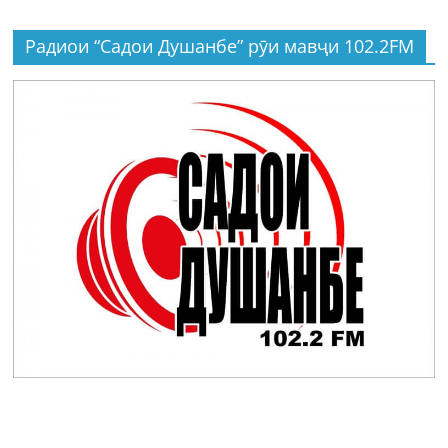
Радиои “Садои Душанбе” рӯи мавҷи 102.2FM