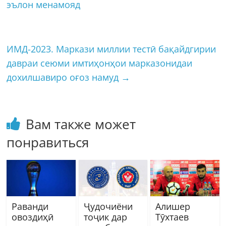
эълон менамояд
ИМД-2023. Маркази миллии тестӣ бақайдгирии
давраи сеюми имтиҳонҳои марказонидаи
дохилшавиро оғоз намуд
→
Вам также может
понравиться
Раванди
Ҷудочиёни
Алишер
овоздиҳӣ
тоҷик дар
Тӯхтаев