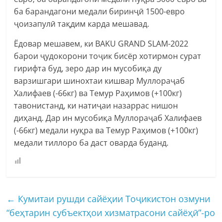
ба барандагони медали биринҷӣ 1500-евро
ҷоизапулӣ тақдим карда мешавад.
Ёдовар мешавем, ки BAKU GRAND SLAM-2022
барои ҷудокорони тоҷик бисёр хотирмон сурат
гирифта буд, зеро дар ин мусобиқа ду
варзишгари шинохтаи кишвар Муллораҷаб
Халифаев (-66кг) ва Темур Раҳимов (+100кг)
тавонистанд, ки натиҷаи назаррас нишон
диҳанд. Дар ин мусобиқа Муллораҷаб Халифаев
(-66кг) медали нуқра ва Темур Раҳимов (+100кг)
медали тиллоро ба даст оварда буданд.
←
Кумитаи рушди сайёҳии Тоҷикистон озмуни
“беҳтарин субъектҳои хизматрасони сайёҳӣ”-ро