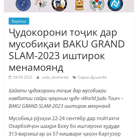
Варзиш
Ҷудокорони тоҷик дар
мусобиқаи BAKU GRAND
SLAM-2023 иштирок
менамоянд
04.09.2023
sado_dushanbe
Садои Душанбе
Ҳайати ҷудокорони тоҷик дар мусобиқаи
навбатии сайри ҷаҳонии ҷудо «World Judo Tour» –
BAKU GRAND SLAM-2023 иштирок мекунанд.
Мусобиқа рӯзҳои 22-24 сентябр дар пойтахти
Озарбойҷон шаҳри Боку бо иштироки ҳудуди
313-варзишгар аз 57-кишвари ҷаҳон баргузор