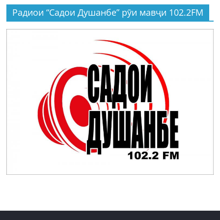
Радиои “Садои Душанбе” рӯи мавҷи 102.2FM