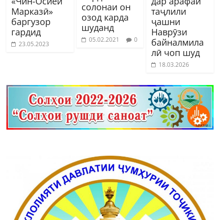
«Чин-Осиёи
дар арафаи
солонаи он
Марказӣ»
таҷлили
озод карда
баргузор
ҷашни
шуданд
гардид
Наврӯзи
05.02.2021
0
байналмила
23.05.2023
лӣ чоп шуд
18.03.2026