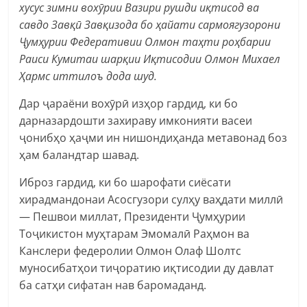
хусус зимни вохӯрии Вазири рушди иқтисод ва
савдо Завқӣ Завқизода бо ҳайати сармоягузорони
Ҷумҳурии Федеративии Олмон таҳти роҳбарии
Раиси Кумитаи шарқии Иқтисодии Олмон Михаел
Ҳармс иттилоъ дода шуд.
Дар ҷараёни вохӯрӣ изҳор гардид, ки бо
дарназардошти захираву имконияти васеи
ҷонибҳо ҳаҷми ин нишондиҳанда метавонад боз
ҳам баландтар шавад.
Иброз гардид, ки бо шарофати сиёсати
хирадмандонаи Асосгузори сулҳу ваҳдати миллӣ
— Пешвои миллат, Президенти Ҷумҳурии
Тоҷикистон муҳтарам Эмомалӣ Раҳмон ва
Канслери федеролии Олмон Олаф Шолтс
муносибатҳои тиҷоратию иқтисодии ду давлат
ба сатҳи сифатан нав баромаданд.