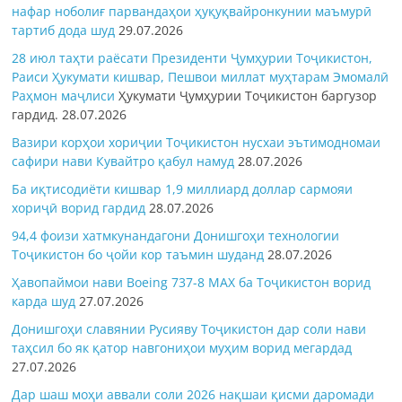
нафар ноболиғ парвандаҳои ҳуқуқвайронкунии маъмурӣ
тартиб дода шуд
29.07.2026
28 июл таҳти раёсати Президенти Ҷумҳурии Тоҷикистон,
Раиси Ҳукумати кишвар, Пешвои миллат муҳтарам Эмомалӣ
Раҳмон
маҷлиси
Ҳукумати Ҷумҳурии Тоҷикистон баргузор
гардид.
28.07.2026
Вазири корҳои хориҷии Тоҷикистон нусхаи эътимодномаи
сафири нави Кувайтро қабул намуд
28.07.2026
Ба иқтисодиёти кишвар 1,9 миллиард доллар сармояи
хориҷӣ ворид гардид
28.07.2026
94,4 фоизи хатмкунандагони Донишгоҳи технологии
Тоҷикистон бо ҷойи кор таъмин шуданд
28.07.2026
Ҳавопаймои нави Boeing 737-8 MAX ба Тоҷикистон ворид
карда шуд
27.07.2026
Донишгоҳи славянии Русияву Тоҷикистон дар соли нави
таҳсил бо як қатор навгониҳои муҳим ворид мегардад
27.07.2026
Дар шаш моҳи аввали соли 2026 нақшаи қисми даромади