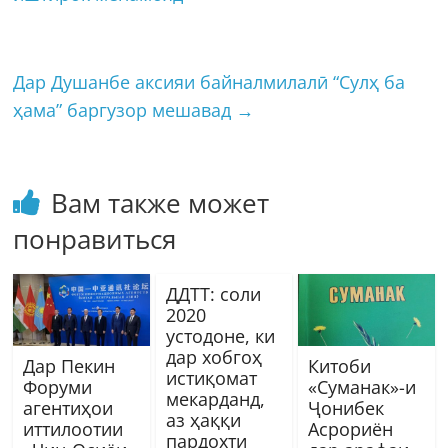
Дар Душанбе аксияи байналмилалӣ “Сулҳ ба
ҳама” баргузор мешавад
→
Вам также может
понравиться
ДДТТ: соли
2020
устодоне, ки
дар хобгоҳ
Дар Пекин
Китоби
истиқомат
Форуми
«Суманак»-и
мекарданд,
агентиҳои
Ҷонибек
аз ҳаққи
иттилоотии
Асрориён
пардохти