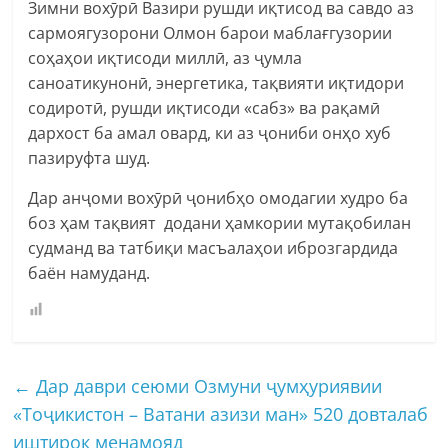
Зимни вохӯрӣ Вазири рушди иқтисод ва савдо аз
сармоягузорони Олмон барои маблағгузории
соҳаҳои иқтисоди миллӣ, аз ҷумла
саноатикунонӣ, энергетика, тақвияти иқтидори
содиротӣ, рушди иқтисоди «сабз» ва рақамӣ
дархост ба амал овард, ки аз ҷониби онҳо хуб
пазируфта шуд.
Дар анҷоми вохӯрӣ ҷонибҳо омодагии худро ба
боз ҳам тақвият додани ҳамкории мутақобилан
судманд ва татбиқи масъалаҳои иброзгардида
баён намуданд.
←
Дар даври сеюми Озмуни ҷумҳуриявии
«Тоҷикистон – Ватани азизи ман» 520 довталаб
иштирок менамояд