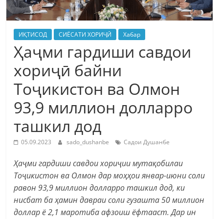
ИҚТИСОД
СИЁСАТИ ХОРИҶӢ
Хабар
Ҳаҷми гардиши савдои
хориҷӣ байни
Тоҷикистон ва Олмон
93,9 миллион долларро
ташкил дод
05.09.2023
sado_dushanbe
Садои Душанбе
Ҳаҷми гардиши савдои хориҷии мутақобилаи
Тоҷикистон ва Олмон дар моҳҳои январ-июни соли
равон 93,9 миллион долларро ташкил дод, ки
нисбат ба ҳамин давраи соли гузашта 50 миллион
доллар ё 2,1 маротиба афзоиш ёфтааст. Дар ин