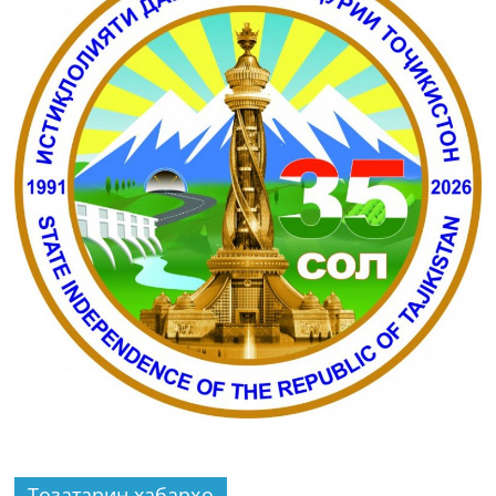
Тозатарин хабарҳо