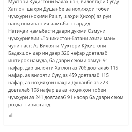
Мухтори Кўҳистони Бадахшон, вилоятҳои Суғду
Хатлон, шаҳри Душанбе ва ноҳияҳои тобеи
ҷумҳурӣ (ноҳияи Рашт, шаҳри Ҳисор) аз рӯи
панҷ номинатсия ҷамъбаст гардид.
Натиҷаи ҷамъбасти даври дуюми Озмуни
ҷумҳуриявии «Тоҷикистон-Ватани азизи ман»
чунин аст: Аз Вилояти Мухтори Кўҳистони
Бадахшон дар ин давр 326 нафар довталаб
иштирок намуда, ба даври сеюми озмун 91
нафар, дар вилояти Хатлон аз 706 довталаб 115
нафар, аз вилояти Суғд аз 459 довталаб 115
нафар, аз ноҳияҳои шаҳри Душанбе аз 223
довталаб 108 нафар ва аз ноҳияҳои тобеи
ҷумҳурӣ аз 241 довталаб 91 нафар ба даври сеюм
роҳхат гирифтанд.