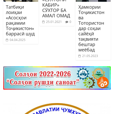
КАБИР»
Татбиқи
Ҳамкории
СӮХТОР БА
лоиҳаи
Тоҷикистон
АМАЛ ОМАД
«Асосҳои
ва
25.01.2021
0
рақамии
Тотористон
Тоҷикистон»
дар соҳаи
баррасӣ шуд
сайёҳӣ
тақвияти
04.04.2025
бештар
меёбад
21.05.2023