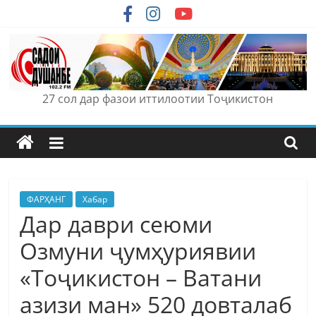
Skip
to
content
27 сол дар фазои иттилоотии Тоҷикистон
ФАРҲАНГ
Хабар
Дар даври сеюми
Озмуни ҷумҳуриявии
«Тоҷикистон – Ватани
азизи ман» 520 довталаб