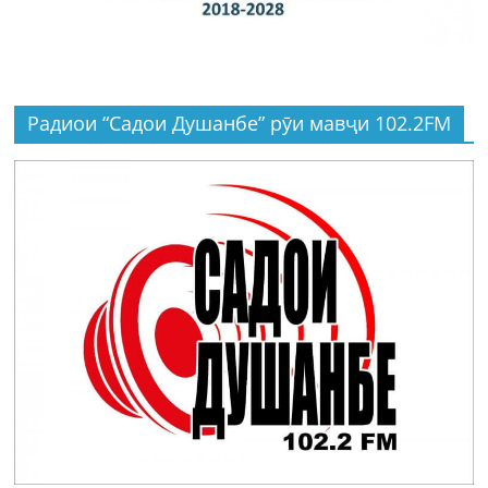
Радиои “Садои Душанбе” рӯи мавҷи 102.2FM