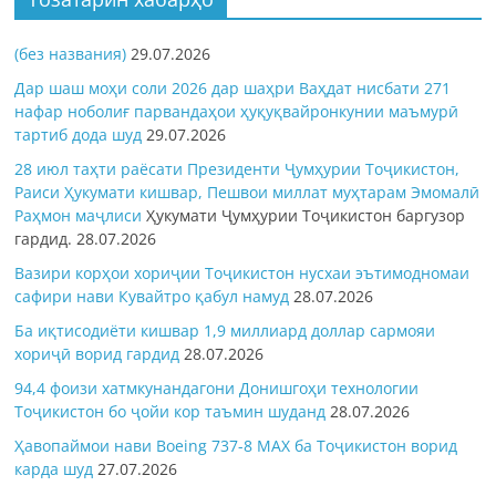
(без названия)
29.07.2026
Дар шаш моҳи соли 2026 дар шаҳри Ваҳдат нисбати 271
нафар ноболиғ парвандаҳои ҳуқуқвайронкунии маъмурӣ
тартиб дода шуд
29.07.2026
28 июл таҳти раёсати Президенти Ҷумҳурии Тоҷикистон,
Раиси Ҳукумати кишвар, Пешвои миллат муҳтарам Эмомалӣ
Раҳмон
маҷлиси
Ҳукумати Ҷумҳурии Тоҷикистон баргузор
гардид.
28.07.2026
Вазири корҳои хориҷии Тоҷикистон нусхаи эътимодномаи
сафири нави Кувайтро қабул намуд
28.07.2026
Ба иқтисодиёти кишвар 1,9 миллиард доллар сармояи
хориҷӣ ворид гардид
28.07.2026
94,4 фоизи хатмкунандагони Донишгоҳи технологии
Тоҷикистон бо ҷойи кор таъмин шуданд
28.07.2026
Ҳавопаймои нави Boeing 737-8 MAX ба Тоҷикистон ворид
карда шуд
27.07.2026