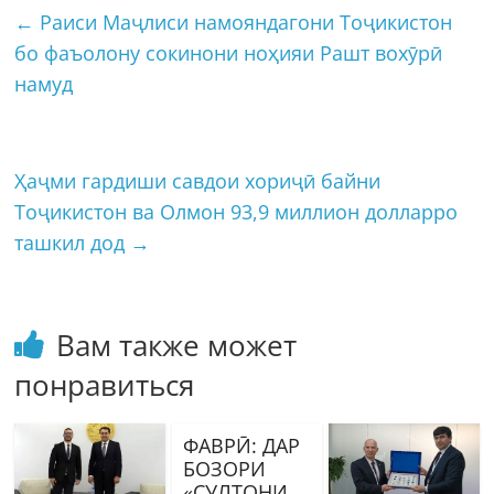
←
Раиси Маҷлиси намояндагони Тоҷикистон
бо фаъолону сокинони ноҳияи Рашт вохӯрӣ
намуд
Ҳаҷми гардиши савдои хориҷӣ байни
Тоҷикистон ва Олмон 93,9 миллион долларро
ташкил дод
→
Вам также может
понравиться
ФАВРӢ: ДАР
БОЗОРИ
«СУЛТОНИ