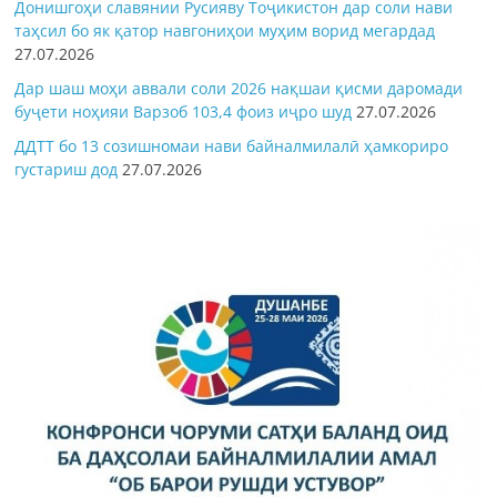
Донишгоҳи славянии Русияву Тоҷикистон дар соли нави
таҳсил бо як қатор навгониҳои муҳим ворид мегардад
27.07.2026
Дар шаш моҳи аввали соли 2026 нақшаи қисми даромади
буҷети ноҳияи Варзоб 103,4 фоиз иҷро шуд
27.07.2026
ДДТТ бо 13 созишномаи нави байналмилалӣ ҳамкориро
густариш дод
27.07.2026