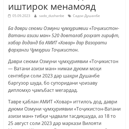
иштирок менамояд
05.09.2023
sado_dushanbe
Садои Душанбе
Ба даври сеюми Озмуни ҷумҳуриявии «Тоҷикистон-
Ватани азизи ман» 520 довталаб роҳхат гирифт,
хабар доданд ба АМИТ «Ховар» дар Вазорати
фарҳанги Ҷумҳурии Тоҷикистон.
Даври сеюми Озмуни ҷумҳуриявии «Тоҷикистон
— Ватани азизи ман» нимаи дуюми моҳи
сентябри соли 2023 дар шаҳри Душанбе
баргузор шуда, бо супоридани ҷоизаву
дипломҳо ҷамъбаст мегардад.
Тавре қаблан АМИТ «Ховар» иттилоъ дод, даври
дуюми Озмуни ҷумҳуриявии «Тоҷикистон-Ватани
азизи ман» тибқи ҷадвали тасдиқшуда, аз 18 то
25 август соли 2023 дар маркази Вилояти