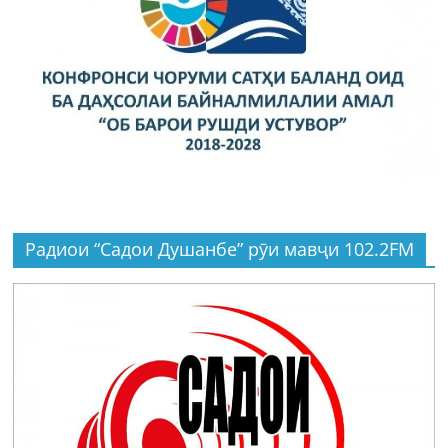
Радиои “Садои Душанбе” рӯи мавҷи 102.2FM