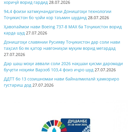
хориҷӣ ворид гардид
28.07.2026
94,4 фоизи хатмкунандагони Донишгоҳи технологии
Тоҷикистон бо ҷойи кор таъмин шуданд
28.07.2026
Ҳавопаймои нави Boeing 737-8 MAX ба Тоҷикистон ворид
карда шуд
27.07.2026
Донишгоҳи славянии Русияву Тоҷикистон дар соли нави
таҳсил бо як қатор навгониҳои муҳим ворид мегардад
27.07.2026
Дар шаш моҳи аввали соли 2026 нақшаи қисми даромади
буҷети ноҳияи Варзоб 103,4 фоиз иҷро шуд
27.07.2026
ДДТТ бо 13 созишномаи нави байналмилалӣ ҳамкориро
густариш дод
27.07.2026