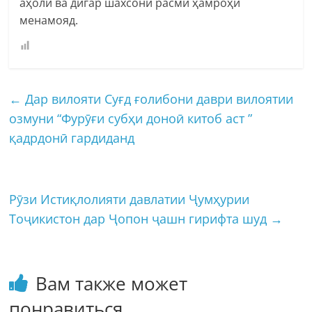
аҳолӣ ва дигар шахсони расмӣ ҳамроҳӣ
менамояд.
←
Дар вилояти Суғд ғолибони даври вилоятии
озмуни “Фурӯғи субҳи доноӣ китоб аст ”
қадрдонӣ гардиданд
Рӯзи Истиқлолияти давлатии Ҷумҳурии
Тоҷикистон дар Ҷопон ҷашн гирифта шуд
→
Вам также может
понравиться