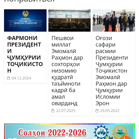
ФАРМОНИ
Пешвои
Оғози
ПРЕЗИДЕНТ
миллат
сафари
И
Эмомалӣ
расмии
ҶУМҲУРИИ
Раҳмон дар
Президенти
ТОҶИКИСТО
сохторҳои
Ҷумҳурии
Н
низомию
Тоҷикистон
қудратӣ
Эмомалӣ
04.12.2024
таъйиноти
Раҳмон дар
кадрӣ ба
Ҷумҳурии
амал
Исломии
оварданд
Эрон
22.07.2025
29.05.2022