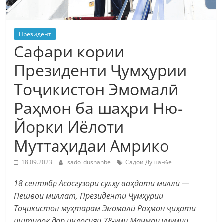
Президент
Сафари кории
Президенти Ҷумҳурии
Тоҷикистон Эмомалӣ
Раҳмон ба шаҳри Ню-
Йорки Иёлоти
Муттаҳидаи Амрико
18.09.2023
sado_dushanbe
Садои Душанбе
18 сентябр Асосгузори сулҳу ваҳдати миллӣ —
Пешвои миллат, Президенти Ҷумҳурии
Тоҷикистон муҳтарам Эмомалӣ Раҳмон ҷиҳати
иштирок дар иҷлосияи 78-уми Маҷмаи умумии