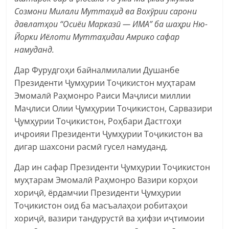
Созмони Милали Муттаҳид ва Вохӯрии сарони
давлатҳои “Осиёи Марказӣ — ИМА” ба шаҳри Ню-
Йорки Иёлоти Муттаҳидаи Амрико сафар
намуданд.
Дар Фурудгоҳи байналмилалии Душанбе
Президенти Ҷумҳурии Тоҷикистон муҳтарам
Эмомалӣ Раҳмонро Раиси Маҷлиси миллии
Маҷлиси Олии Ҷумҳурии Тоҷикистон, Сарвазири
Ҷумҳурии Тоҷикистон, Роҳбари Дастгоҳи
иҷроияи Президенти Ҷумҳурии Тоҷикистон ва
дигар шахсони расмӣ гусел намуданд.
Дар ин сафар Президенти Ҷумҳурии Тоҷикистон
муҳтарам Эмомалӣ Раҳмонро Вазири корҳои
хориҷӣ, ёрдамчии Президенти Ҷумҳурии
Тоҷикистон оид ба масъалаҳои робитаҳои
хориҷӣ, вазири тандурустӣ ва ҳифзи иҷтимоии