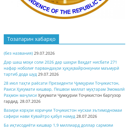
Тозатарин хабарҳо
(без названия)
29.07.2026
Дар шаш моҳи соли 2026 дар шаҳри Ваҳдат нисбати 271
нафар ноболиғ парвандаҳои ҳуқуқвайронкунии маъмурӣ
тартиб дода шуд
29.07.2026
28 июл таҳти раёсати Президенти Ҷумҳурии Тоҷикистон,
Раиси Ҳукумати кишвар, Пешвои миллат муҳтарам Эмомалӣ
Раҳмон
маҷлиси
Ҳукумати Ҷумҳурии Тоҷикистон баргузор
гардид.
28.07.2026
Вазири корҳои хориҷии Тоҷикистон нусхаи эътимодномаи
сафири нави Кувайтро қабул намуд
28.07.2026
Ба иқтисодиёти кишвар 1,9 миллиард доллар сармояи