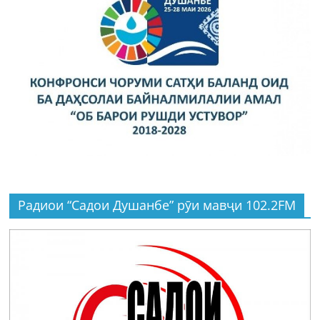
Радиои “Садои Душанбе” рӯи мавҷи 102.2FM