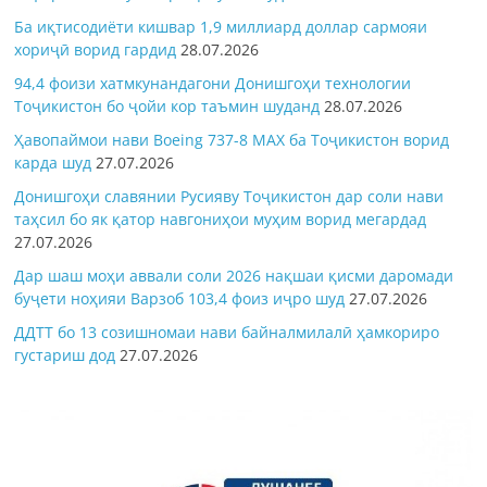
Ба иқтисодиёти кишвар 1,9 миллиард доллар сармояи
хориҷӣ ворид гардид
28.07.2026
94,4 фоизи хатмкунандагони Донишгоҳи технологии
Тоҷикистон бо ҷойи кор таъмин шуданд
28.07.2026
Ҳавопаймои нави Boeing 737-8 MAX ба Тоҷикистон ворид
карда шуд
27.07.2026
Донишгоҳи славянии Русияву Тоҷикистон дар соли нави
таҳсил бо як қатор навгониҳои муҳим ворид мегардад
27.07.2026
Дар шаш моҳи аввали соли 2026 нақшаи қисми даромади
буҷети ноҳияи Варзоб 103,4 фоиз иҷро шуд
27.07.2026
ДДТТ бо 13 созишномаи нави байналмилалӣ ҳамкориро
густариш дод
27.07.2026