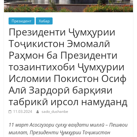
Президент
Хабар
Президенти Ҷумҳурии
Тоҷикистон Эмомалӣ
Раҳмон ба Президенти
тозаинтихоби Ҷумҳурии
Исломии Покистон Осиф
Алӣ Зардорӣ барқияи
табрикӣ ирсол намуданд
11.03.2024
sado_dushanbe
11 март Асосгузори сулҳу ваҳдати миллӣ – Пешвои
миллат, Президенти Ҷумҳурии Тоҷикистон