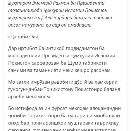
муҳтарам Эмомалӣ Раҳмон ба Президенти
тозаинтихоби Ҷумҳурии Исломии Покистон
муҳтарам Осиф Алӣ Зардорӣ барқияи табрикӣ
ирсол намуданд, ки дар он омадааст:
«Ҷаноби Олӣ,
Дар иртибот ба интихоб гардиданатон ба
маснади олии Президенти Ҷумҳурии Исломии
Покистон сарфарозам ба Шумо табрикоти
самимӣ ва таманниёти неки хешро расонам.
Мо сатҳи имрӯзаи равобити дӯстӣ ва ҳамкории
гуногунҷанбаи Тоҷикистону Покистонро баланд
арзёбӣ менамоем.
Бо истифода аз ин фурсат мехоҳам алоқамандии
ҷониби Тоҷикистонро ба густариши минбаъдаи
онҳо бар пояи арзишҳои муштараки таърихиву
фарҳангӣ, рӯҳияи ҳамдигарфаҳмӣ ва эҳтирому