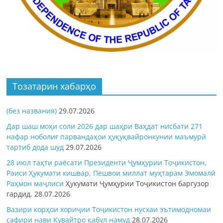
Тозатарин хабарҳо
(без названия)
29.07.2026
Дар шаш моҳи соли 2026 дар шаҳри Ваҳдат нисбати 271
нафар ноболиғ парвандаҳои ҳуқуқвайронкунии маъмурӣ
тартиб дода шуд
29.07.2026
28 июл таҳти раёсати Президенти Ҷумҳурии Тоҷикистон,
Раиси Ҳукумати кишвар, Пешвои миллат муҳтарам Эмомалӣ
Раҳмон
маҷлиси
Ҳукумати Ҷумҳурии Тоҷикистон баргузор
гардид.
28.07.2026
Вазири корҳои хориҷии Тоҷикистон нусхаи эътимодномаи
сафири нави Кувайтро қабул намуд
28.07.2026