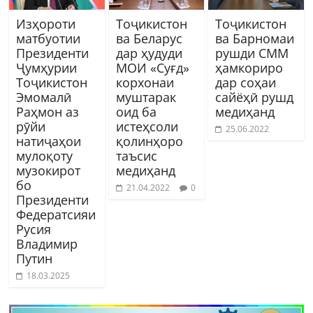
Изҳороти
Тоҷикистон
Тоҷикистон
матбуотии
ва Беларус
ва Барномаи
Президенти
дар ҳудуди
рушди СММ
Ҷумҳурии
МОИ «Суғд»
ҳамкориро
Тоҷикистон
корхонаи
дар соҳаи
Эмомалӣ
муштарак
сайёҳӣ рушд
Раҳмон аз
оид ба
медиҳанд
рӯйи
истеҳсоли
25.06.2022
натиҷаҳои
қолинҳоро
мулоқоту
таъсис
музокирот
медиҳанд
бо
21.04.2022
0
Президенти
Федератсияи
Русия
Владимир
Путин
18.03.2025