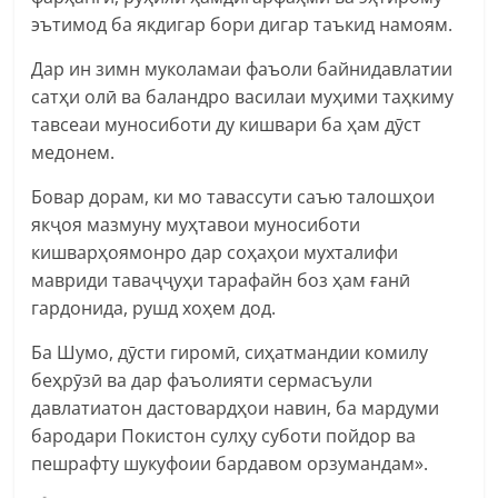
эътимод ба якдигар бори дигар таъкид намоям.
Дар ин зимн муколамаи фаъоли байнидавлатии
сатҳи олӣ ва баландро василаи муҳими таҳкиму
тавсеаи муносиботи ду кишвари ба ҳам дӯст
медонем.
Бовар дорам, ки мо тавассути саъю талошҳои
якҷоя мазмуну муҳтавои муносиботи
кишварҳоямонро дар соҳаҳои мухталифи
мавриди таваҷҷуҳи тарафайн боз ҳам ғанӣ
гардонида, рушд хоҳем дод.
Ба Шумо, дӯсти гиромӣ, сиҳатмандии комилу
беҳрӯзӣ ва дар фаъолияти сермасъули
давлатиатон дастовардҳои навин, ба мардуми
бародари Покистон сулҳу суботи пойдор ва
пешрафту шукуфоии бардавом орзумандам».