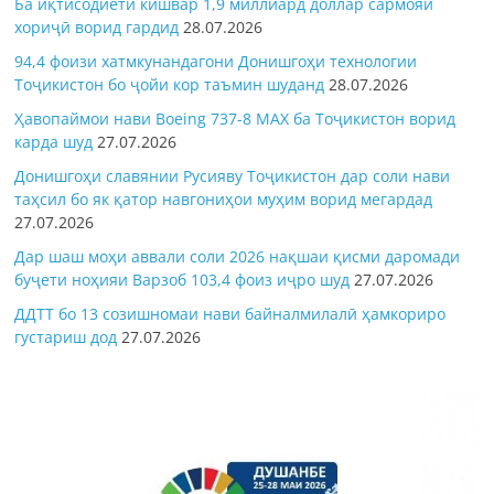
Ба иқтисодиёти кишвар 1,9 миллиард доллар сармояи
хориҷӣ ворид гардид
28.07.2026
94,4 фоизи хатмкунандагони Донишгоҳи технологии
Тоҷикистон бо ҷойи кор таъмин шуданд
28.07.2026
Ҳавопаймои нави Boeing 737-8 MAX ба Тоҷикистон ворид
карда шуд
27.07.2026
Донишгоҳи славянии Русияву Тоҷикистон дар соли нави
таҳсил бо як қатор навгониҳои муҳим ворид мегардад
27.07.2026
Дар шаш моҳи аввали соли 2026 нақшаи қисми даромади
буҷети ноҳияи Варзоб 103,4 фоиз иҷро шуд
27.07.2026
ДДТТ бо 13 созишномаи нави байналмилалӣ ҳамкориро
густариш дод
27.07.2026