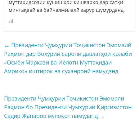
муттаҳидсозии кӯшишҳои кишварҳо дар сатҳи
минтақавӣ ва байналмилалӣ зарур шумурданд.
←
Президенти Ҷумҳурии Тоҷикистон Эмомалӣ
Раҳмон дар Вохӯрии сарони давлатҳои қолаби
«Осиёи Марказӣ ва Иёлоти Муттаҳидаи
Амрико» иштирок ва суханронӣ намуданд
Президенти Ҷумҳурии Тоҷикистон Эмомалӣ
Раҳмон бо Президенти Ҷумҳурии Қирғизистон
Садир Жапаров мулоқот намуданд
→