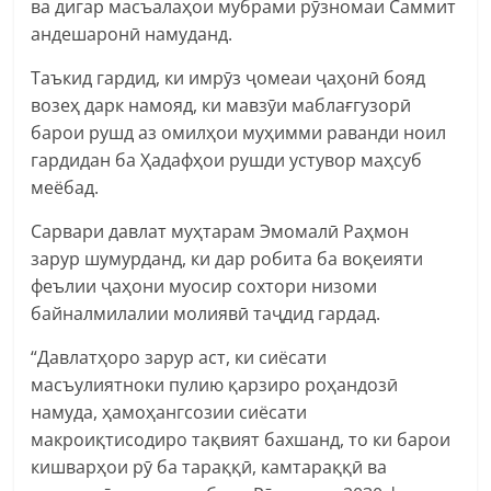
ва дигар масъалаҳои мубрами рӯзномаи Саммит
андешаронӣ намуданд.
Таъкид гардид, ки имрӯз ҷомеаи ҷаҳонӣ бояд
возеҳ дарк намояд, ки мавзӯи маблағгузорӣ
барои рушд аз омилҳои муҳимми раванди ноил
гардидан ба Ҳадафҳои рушди устувор маҳсуб
меёбад.
Сарвари давлат муҳтарам Эмомалӣ Раҳмон
зарур шумурданд, ки дар робита ба воқеияти
феълии ҷаҳони муосир сохтори низоми
байналмилалии молиявӣ таҷдид гардад.
“Давлатҳоро зарур аст, ки сиёсати
масъулиятноки пулию қарзиро роҳандозӣ
намуда, ҳамоҳангсозии сиёсати
макроиқтисодиро тақвият бахшанд, то ки барои
кишварҳои рӯ ба тараққӣ, камтараққӣ ва