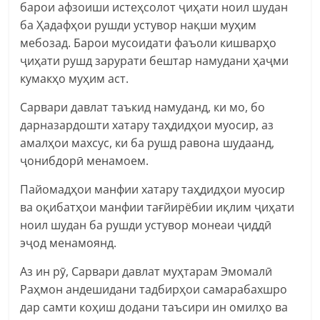
барои афзоиши истеҳсолот ҷиҳати ноил шудан
ба Ҳадафҳои рушди устувор нақши муҳим
мебозад. Барои мусоидати фаъоли кишварҳо
ҷиҳати рушд зарурати бештар намудани ҳаҷми
кумакҳо муҳим аст.
Сарвари давлат таъкид намуданд, ки мо, бо
дарназардошти хатару таҳдидҳои муосир, аз
амалҳои махсус, ки ба рушд равона шудаанд,
ҷонибдорӣ менамоем.
Пайомадҳои манфии хатару таҳдидҳои муосир
ва оқибатҳои манфии тағйирёбии иқлим ҷиҳати
ноил шудан ба рушди устувор монеаи ҷиддӣ
эҷод менамоянд.
Аз ин рӯ, Сарвари давлат муҳтарам Эмомалӣ
Раҳмон андешидани тадбирҳои самарабахшро
дар самти коҳиш додани таъсири ин омилҳо ва