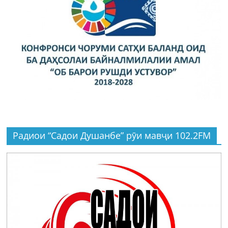
Радиои “Садои Душанбе” рӯи мавҷи 102.2FM