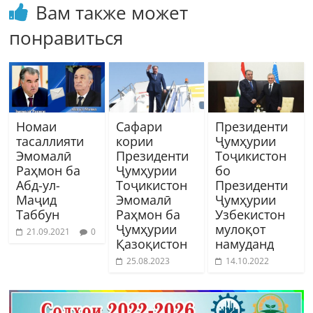
Вам также может
понравиться
Номаи
Сафари
Президенти
тасаллияти
кории
Ҷумҳурии
Эмомалӣ
Президенти
Тоҷикистон
Раҳмон ба
Ҷумҳурии
бо
Абд-ул-
Тоҷикистон
Президенти
Маҷид
Эмомалӣ
Ҷумҳурии
Таббун
Раҳмон ба
Узбекистон
Ҷумҳурии
мулоқот
21.09.2021
0
Қазоқистон
намуданд
25.08.2023
14.10.2022