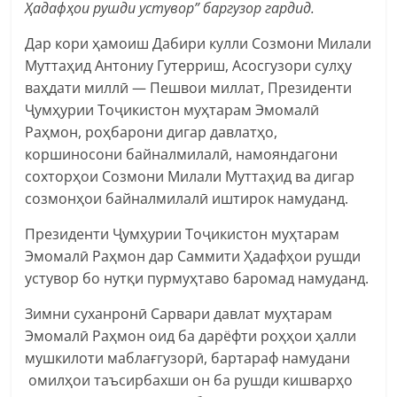
Ҳадафҳои рушди устувор” баргузор гардид.
Дар кори ҳамоиш Дабири кулли Созмони Милали
Муттаҳид Антониу Гутерриш, Асосгузори сулҳу
ваҳдати миллӣ — Пешвои миллат, Президенти
Ҷумҳурии Тоҷикистон муҳтарам Эмомалӣ
Раҳмон, роҳбарони дигар давлатҳо,
коршиносони байналмилалӣ, намояндагони
сохторҳои Созмони Милали Муттаҳид ва дигар
созмонҳои байналмилалӣ иштирок намуданд.
Президенти Ҷумҳурии Тоҷикистон муҳтарам
Эмомалӣ Раҳмон дар Саммити Ҳадафҳои рушди
устувор бо нутқи пурмуҳтаво баромад намуданд.
Зимни суханронӣ Сарвари давлат муҳтарам
Эмомалӣ Раҳмон оид ба дарёфти роҳҳои ҳалли
мушкилоти маблағгузорӣ, бартараф намудани
омилҳои таъсирбахши он ба рушди кишварҳо