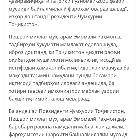
ҷазиравӣҷиҳати татбиқи Рӯзномаи-2030 фазои
мусоиди байналмилалӣ фароҳам оварда шавад”,
изҳор доштанд Президенти Ҷумҳурии
Тоҷикистон.
Пешвои миллат муҳтарам Эмомалӣ Раҳмон аз
тадбирҳои Ҳукумати мамлакат ёдовар шуда,
иброз доштанд, ки Тоҷикистон ҷиҳати рафъи
оқибатҳои мушкилоти молиявию иқтисодӣ ва
истифодаи ҳамаҷонибаи иқтидорҳои мавҷуда ба
мақсади таъмин намудани рушди босамари
иқтисодӣ тадбирҳои иловагӣ андешида, ба
хотири тавсеаи имкониятҳои маблағгузории
бахши иҷтимоӣ талош меварзад.
Ба андешаи Президенти Ҷумҳурии Тоҷикистон,
Пешвои миллат муҳтарам Эмомалӣ Раҳмон дар
баробари равона намудани маблағҳои дохилӣ,
фароҳамсозии шароити байналмилалии мусоид