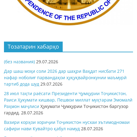
Тозатарин хабарҳо
(без названия)
29.07.2026
Дар шаш моҳи соли 2026 дар шаҳри Ваҳдат нисбати 271
нафар ноболиғ парвандаҳои ҳуқуқвайронкунии маъмурӣ
тартиб дода шуд
29.07.2026
28 июл таҳти раёсати Президенти Ҷумҳурии Тоҷикистон,
Раиси Ҳукумати кишвар, Пешвои миллат муҳтарам Эмомалӣ
Раҳмон
маҷлиси
Ҳукумати Ҷумҳурии Тоҷикистон баргузор
гардид.
28.07.2026
Вазири корҳои хориҷии Тоҷикистон нусхаи эътимодномаи
сафири нави Кувайтро қабул намуд
28.07.2026