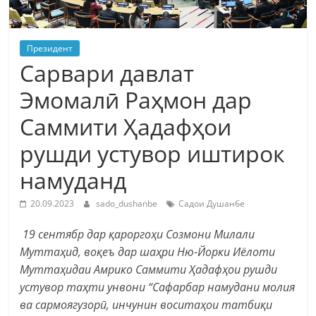
Президент
Сарвари давлат
Эмомалӣ Раҳмон дар
Саммити Ҳадафҳои
рушди устувор иштирок
намуданд
20.09.2023
sado_dushanbe
Садои Душанбе
19 сентябр дар қароргоҳи Созмони Милали
Муттаҳид, воқеъ дар шаҳри Ню-Йорки Иёлоти
Муттаҳидаи Амрико Саммити Ҳадафҳои рушди
устувор таҳти унвони “Сафарбар намудани молия
ва сармоягузорӣ, инчунин воситаҳои татбиқи