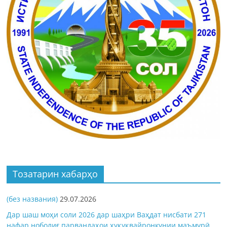
Тозатарин хабарҳо
(без названия)
29.07.2026
Дар шаш моҳи соли 2026 дар шаҳри Ваҳдат нисбати 271
нафар ноболиғ парвандаҳои ҳуқуқвайронкунии маъмурӣ