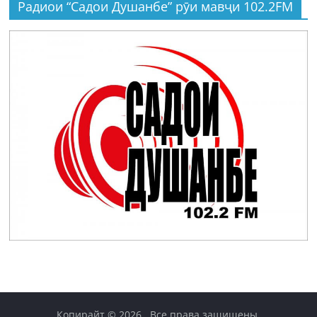
Радиои “Садои Душанбе” рӯи мавҷи 102.2FM
Копирайт © 2026
. Все права защищены.