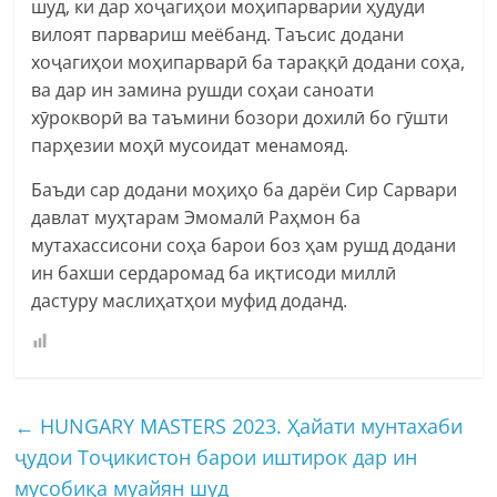
шуд, ки дар хоҷагиҳои моҳипарварии ҳудуди
вилоят парвариш меёбанд. Таъсис додани
хоҷагиҳои моҳипарварӣ ба тараққӣ додани соҳа,
ва дар ин замина рушди соҳаи саноати
хӯрокворӣ ва таъмини бозори дохилӣ бо гӯшти
парҳезии моҳӣ мусоидат менамояд.
Баъди сар додани моҳиҳо ба дарёи Сир Сарвари
давлат муҳтарам Эмомалӣ Раҳмон ба
мутахассисони соҳа барои боз ҳам рушд додани
ин бахши сердаромад ба иқтисоди миллӣ
дастуру маслиҳатҳои муфид доданд.
←
HUNGARY MASTERS 2023. Ҳайати мунтахаби
ҷудои Тоҷикистон барои иштирок дар ин
мусобиқа муайян шуд