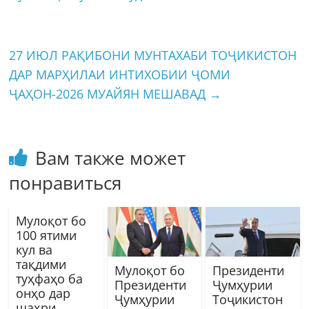
27 ИЮЛ РАҚИБОНИ МУНТАХАБИ ТОҶИКИСТОН
ДАР МАРҲИЛАИ ИНТИХОБИИ ҶОМИ
ҶАҲОН-2026 МУАЙЯН МЕШАВАД
→
Вам также может
понравиться
Мулоқот бо
100 ятими
кул ва
тақдими
Мулоқот бо
Президенти
туҳфаҳо ба
Президенти
Ҷумҳурии
онҳо дар
Ҷумҳурии
Тоҷикистон
шаҳри