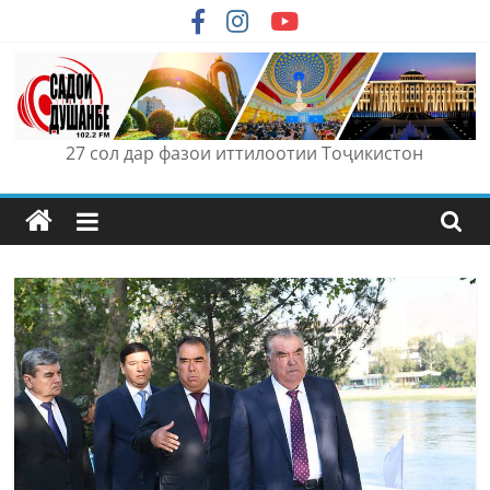
Skip
to
content
27 сол дар фазои иттилоотии Тоҷикистон