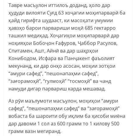
Тавре масъулон иттилоъ доданд, ҳоло дар
ҳудуди вилояти Суғд 63 хоҷагии моҳипарварӣ ба
қайд гирифта шудааст, ки масоҳати умумии
ҳавзҳо барои парвариши моҳӣ 685 гектарро
ташкил медиҳад. Хоҷагиҳои моҳипарварӣ дар
ноҳияҳои Бобоҷон Ғафуров, Ҷаббор Расулов,
Спитамен, Ашт, Айнӣ ва дар шаҳрҳои
Конибодом, Исфара ва Панҷакент фаъолият
мекунанд, ки дар онҳо асосан, моҳии зотҳои
“амури сафед”, “пешонапаҳми сафед”,
“зағорамоҳӣ”, “гулмоҳӣ” “тосмоҳӣ” ва чанд
намуди дигар парвариш карда мешавад.
Аз рӯи маълумоти масъулон, моҳиҳои “амури
сафед”, “пешонапаҳми сафед” ва “зағорамоҳӣ”
вобаста ба шароити обу иқлим ба ҳисоби миёна
дар давоми 1 сол аз 600 грамм то 1 килову 500
грамм вазн мегиранд.