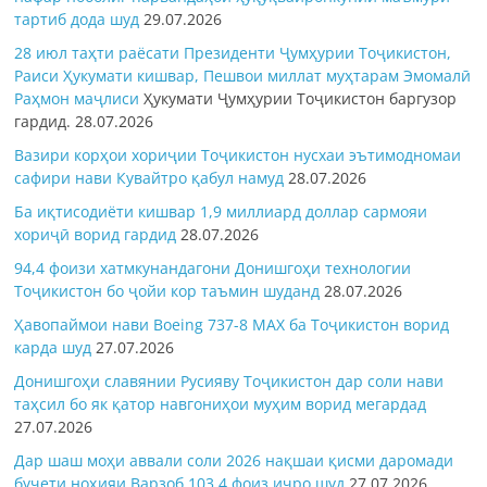
тартиб дода шуд
29.07.2026
28 июл таҳти раёсати Президенти Ҷумҳурии Тоҷикистон,
Раиси Ҳукумати кишвар, Пешвои миллат муҳтарам Эмомалӣ
Раҳмон
маҷлиси
Ҳукумати Ҷумҳурии Тоҷикистон баргузор
гардид.
28.07.2026
Вазири корҳои хориҷии Тоҷикистон нусхаи эътимодномаи
сафири нави Кувайтро қабул намуд
28.07.2026
Ба иқтисодиёти кишвар 1,9 миллиард доллар сармояи
хориҷӣ ворид гардид
28.07.2026
94,4 фоизи хатмкунандагони Донишгоҳи технологии
Тоҷикистон бо ҷойи кор таъмин шуданд
28.07.2026
Ҳавопаймои нави Boeing 737-8 MAX ба Тоҷикистон ворид
карда шуд
27.07.2026
Донишгоҳи славянии Русияву Тоҷикистон дар соли нави
таҳсил бо як қатор навгониҳои муҳим ворид мегардад
27.07.2026
Дар шаш моҳи аввали соли 2026 нақшаи қисми даромади
буҷети ноҳияи Варзоб 103,4 фоиз иҷро шуд
27.07.2026