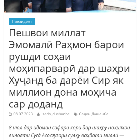
Президент
Пешвои миллат
Эмомалӣ Раҳмон барои
рушди соҳаи
моҳипарварӣ дар шаҳри
Хуҷанд ба дарёи Сир як
миллион дона моҳича
сар доданд
08.07.2023
sado_dushanbe
Садои Душанбе
8 июл дар идомаи сафари корӣ дар шаҳру ноҳияҳои
вилояти Суғд Асосгузори сулҳу ваҳдати миллӣ —