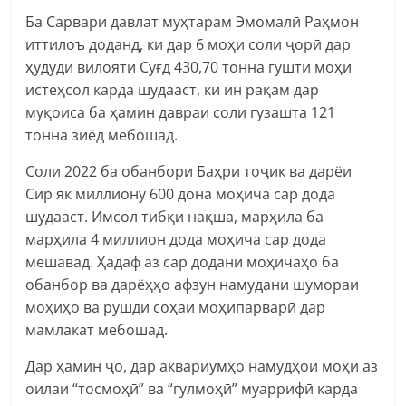
Ба Сарвари давлат муҳтарам Эмомалӣ Раҳмон
иттилоъ доданд, ки дар 6 моҳи соли ҷорӣ дар
ҳудуди вилояти Суғд 430,70 тонна гӯшти моҳӣ
истеҳсол карда шудааст, ки ин рақам дар
муқоиса ба ҳамин давраи соли гузашта 121
тонна зиёд мебошад.
Соли 2022 ба обанбори Баҳри тоҷик ва дарёи
Сир як миллиону 600 дона моҳича сар дода
шудааст. Имсол тибқи нақша, марҳила ба
марҳила 4 миллион дода моҳича сар дода
мешавад. Ҳадаф аз сар додани моҳичаҳо ба
обанбор ва дарёҳҳо афзун намудани шумораи
моҳиҳо ва рушди соҳаи моҳипарварӣ дар
мамлакат мебошад.
Дар ҳамин ҷо, дар аквариумҳо намудҳои моҳӣ аз
оилаи “тосмоҳӣ” ва “гулмоҳӣ” муаррифӣ карда