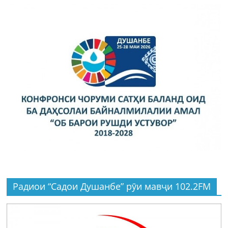
Радиои “Садои Душанбе” рӯи мавҷи 102.2FM