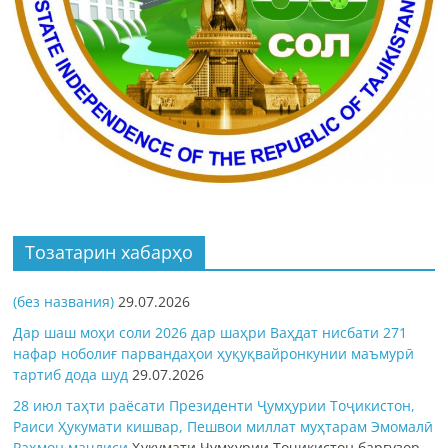
Тозатарин хабарҳо
(без названия)
29.07.2026
Дар шаш моҳи соли 2026 дар шаҳри Ваҳдат нисбати 271
нафар ноболиғ парвандаҳои ҳуқуқвайронкунии маъмурӣ
тартиб дода шуд
29.07.2026
28 июл таҳти раёсати Президенти Ҷумҳурии Тоҷикистон,
Раиси Ҳукумати кишвар, Пешвои миллат муҳтарам Эмомалӣ
Раҳмон
маҷлиси
Ҳукумати Ҷумҳурии Тоҷикистон баргузор