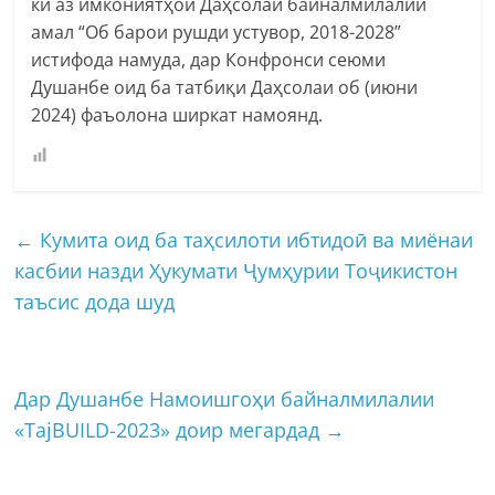
ки аз имкониятҳои Даҳсолаи байналмилалии
амал “Об барои рушди устувор, 2018-2028”
истифода намуда, дар Конфронси сеюми
Душанбе оид ба татбиқи Даҳсолаи об (июни
2024) фаъолона ширкат намоянд.
←
Кумита оид ба таҳсилоти ибтидоӣ ва миёнаи
касбии назди Ҳукумати Ҷумҳурии Тоҷикистон
таъсис дода шуд
Дар Душанбе Намоишгоҳи байналмилалии
«TajBUILD-2023» доир мегардад
→