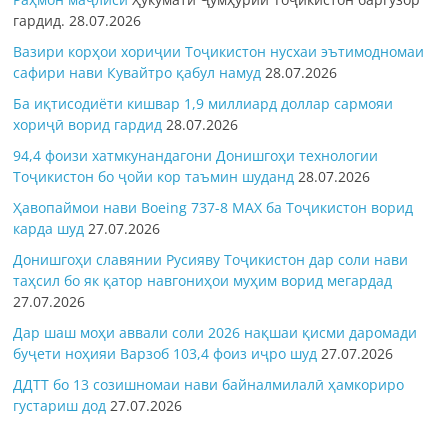
гардид.
28.07.2026
Вазири корҳои хориҷии Тоҷикистон нусхаи эътимодномаи
сафири нави Кувайтро қабул намуд
28.07.2026
Ба иқтисодиёти кишвар 1,9 миллиард доллар сармояи
хориҷӣ ворид гардид
28.07.2026
94,4 фоизи хатмкунандагони Донишгоҳи технологии
Тоҷикистон бо ҷойи кор таъмин шуданд
28.07.2026
Ҳавопаймои нави Boeing 737-8 MAX ба Тоҷикистон ворид
карда шуд
27.07.2026
Донишгоҳи славянии Русияву Тоҷикистон дар соли нави
таҳсил бо як қатор навгониҳои муҳим ворид мегардад
27.07.2026
Дар шаш моҳи аввали соли 2026 нақшаи қисми даромади
буҷети ноҳияи Варзоб 103,4 фоиз иҷро шуд
27.07.2026
ДДТТ бо 13 созишномаи нави байналмилалӣ ҳамкориро
густариш дод
27.07.2026