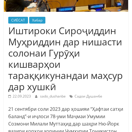
СИЁСАТ
Хабар
Иштироки Сироҷиддин
Муҳриддин дар нишасти
солонаи Гурӯҳи
кишварҳои
тараққикунандаи маҳсур
дар хушкӣ
22.09.2023
sado_dushanbe
Садои Душанбе
21 сентябри соли 2023 дар ҳошияи “Ҳафтаи сатҳи
баланд”-и иҷлоси 78-уми Маҷмаи Умумии
Созмони Милали Муттаҳид дар шаҳри Ню-Йорк
вазири корҳои хориҷии Ҷумҳурии Тоҷикистон