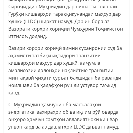
Сироҷиддин Муҳриддин дар нишасти солонаи
Гурӯҳи кишварҳои тараққикунандаи маҳсур дар
хушкӣ (LLDC) ширкат намуд. Дар ин бора аз
Вазорати корҳои хориҷии Ҷумҳурии Тоҷикистон
иттилоъ доданд.
Вазири корҳои хориҷӣ зимни суханронии худ ба
аҳамияти татбиқи иқтидори транзитии
кишварҳои маҳсур дар хушкӣ, аз ҷумла
амалисозии долонҳои нақлиётию транзитии
минтақавӣ ҷиҳати суръат бахшидан ба раванди
ноилшавӣ ба ҳадафҳои рушди устувор таъкид
кард.
С. Муҳриддин ҳамчунин ба масъалаҳои
энергетика, захираҳои об ва иқлим рӯй оварда,
онҳоро ҳамчун самтҳои авлавиятноки кишвар
унвон кард ва аз давлатҳои LLDC даъват намуд,