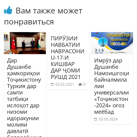
Вам также может
понравиться
ПИРӮЗИИ
НАВБАТИИ
НАВРАСОНИ
U-17-И
Дар
Имрӯз дар
КИШВАР
Душанбе
Душанбе
ДАР ҶОМИ
ҳамкориҳои
Намоишгоҳи
РУШД 2021
Тоҷикистону
байналмила
03.02.2021
0
Туркия дар
лии
самти
универсалии
татбиқи
«Тоҷикистон
ислоҳот дар
-2024» оғоз
низоми
меёбад
идоракунии
03.05.2024
молияи
давлатӣ