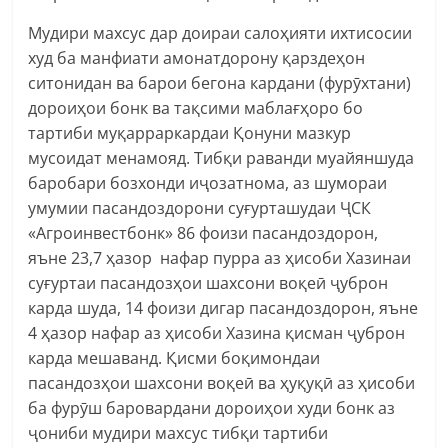
Мудири махсус дар доираи салоҳияти ихтисосии
худ ба манфиати амонатдорону қарздеҳон
ситонидан ва барои бегона кардани (фурӯхтани)
дороиҳои бонк ва тақсими маблағҳоро бо
тартиби муқарраркардаи Қонуни мазкур
мусоидат менамояд. Тибқи раванди муайяншуда
баробари бозхонди иҷозатнома, аз шумораи
умумии пасандоздорони суғурташудаи ҶСК
«Агроинвестбонк» 86 фоизи пасандоздорон,
яъне 23,7 ҳазор нафар пурра аз ҳисоби Хазинаи
суғуртаи пасандозҳои шахсони воқеӣ ҷуброн
карда шуда, 14 фоизи дигар пасандоздорон, яъне
4 ҳазор нафар аз ҳисоби Хазина қисман ҷуброн
карда мешаванд. Қисми боқимондаи
пасандозҳои шахсони воқеӣ ва ҳуқуқӣ аз ҳисоби
ба фурӯш баровардани дороиҳои худи бонк аз
ҷониби мудири махсус тибқи тартиби