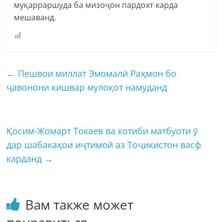
муқарраршуда ба мизоҷон пардохт карда
мешаванд.
←
Пешвои миллат Эмомалӣ Раҳмон бо
ҷавонони кишвар мулоқот намуданд
Қосим-Жомарт Токаев ва котиби матбуоти ӯ
дар шабакаҳои иҷтимоӣ аз Тоҷикистон васф
карданд
→
Вам также может