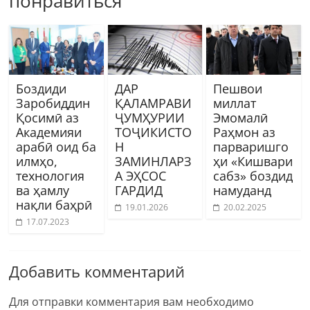
понравиться
Боздиди
ДАР
Пешвои
Заробиддин
ҚАЛАМРАВИ
миллат
Қосимӣ аз
ҶУМҲУРИИ
Эмомалӣ
Академияи
ТОҶИКИСТО
Раҳмон аз
арабӣ оид ба
Н
парваришго
илмҳо,
ЗАМИНЛАРЗ
ҳи «Кишвари
технология
А ЭҲСОС
сабз» боздид
ва ҳамлу
ГАРДИД
намуданд
нақли баҳрӣ
19.01.2026
20.02.2025
17.07.2023
Добавить комментарий
Для отправки комментария вам необходимо