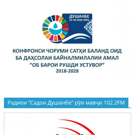
Радиои “Садои Душанбе” рӯи мавҷи 102.2FM