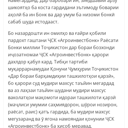
намегарданд. Дар баробари ин, зиёдшавии арзу
шикоятҳо ба коста гардидани эътимоду боварии
аҳолӣ ба ин Бонк ва дар умум ба низоми бонкӣ
сабаб шуда истодааст.
Бо назардошти ин омилҳо ва ғайри қобили
пардохт гаштани ҶСК «Агроинвестбонк» Раёсати
Бонки миллии Тоҷикистон дар бораи бозхонди
иҷозатномаи ҶСК «Агроинвестбонк» қарори
дахлдор қабул кард. Тибқи тартиби
муқаррарнамудаи Қонуни Ҷумҳурии Тоҷикистон
«Дар бораи барҳамдиҳии ташкилотҳои қарзӣ»,
бо қарори суд мудири махсус таъйин мегардад
ва аз лаҳзаи таъйин шудани мудири махсус
ваколатҳои мақомоти идораи ташкилоти қарзӣ
(маҷлиси умумии саҳмиядорон, шӯрои нозирон,
раёсат, раис) қатъ гардида, ба мудири махсус
мегузаранд ва ӯ ягона намояндаи қонунии ҶСК
«Агроинвестбонк» ба ҳисоб меравад.