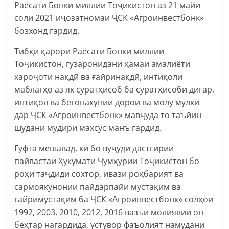
Раёсати Бонки миллии Тоҷикистон аз 21 майи
соли 2021 иҷозатномаи ҶСК «Агроинвестбонк»
бозхонд гардид.
Тибқи қарори Раёсати Бонки миллии
Тоҷикистон, гузаронидани ҳамаи амалиёти
хароҷоти нақдӣ ва ғайринақдӣ, интиқоли
маблағҳо аз як суратҳисоб ба суратҳисоби дигар,
интиқол ва бегонакунии дороӣ ва молу мулки
дар ҶСК «Агроинвестбонк» мавҷуда то таъйин
шудани мудири махсус манъ гардид.
Гуфта мешавад, ки бо вуҷуди дастгирии
пайвастаи Ҳукумати Ҷумҳурии Тоҷикистон бо
роҳи таҷдиди сохтор, ивази роҳбарият ва
сармоякунонии пайдарпайи мустақим ва
ғайримустақим ба ҶСК «Агроинвестбонк» солҳои
1992, 2003, 2010, 2012, 2016 вазъи молиявии он
беҳтар нагардида, устувор фаъолият намудани