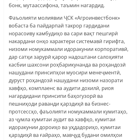
бонк, мутаассифона, таъмин нагардид.
Фаъолияти молиявии ҶСК «Агроинвестбонк»
вобаста ба пайдарпай такрор гардидани
норасоиву камбудиҳо ва сари вақт пешгирӣ
накардани онҳо характери системавӣ гирифта,
низоми номукаммали идоракунии корпоративӣ,
дар сатҳи зарурӣ қарор надоштани салоҳияти
касбии шахсони роҳбарикунанда ва роҳандозӣ
нашудани принсипҳои муосири менеҷментӣ,
дуруст роҳандозӣ нашудани низоми назорати
хавфҳо, комплаенс ва аудити дохилӣ, риоя
нагардидани принсипи баҳогузорӣ ва
пешниҳоди раванди қарздиҳӣ ва бизнес-
протсессҳо, фаъолияти номукаммали кумитаҳо,
аз ҷумла кумитаи аудит ва хавфҳо, кумитаи
идоракунии дороиҳо ва уҳдадориҳо, кумитаи
қарздиҳӣ ва ғайраҳо, мавҷуд будани омилҳои