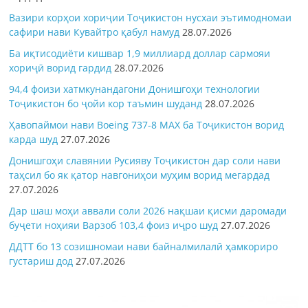
Вазири корҳои хориҷии Тоҷикистон нусхаи эътимодномаи
сафири нави Кувайтро қабул намуд
28.07.2026
Ба иқтисодиёти кишвар 1,9 миллиард доллар сармояи
хориҷӣ ворид гардид
28.07.2026
94,4 фоизи хатмкунандагони Донишгоҳи технологии
Тоҷикистон бо ҷойи кор таъмин шуданд
28.07.2026
Ҳавопаймои нави Boeing 737-8 MAX ба Тоҷикистон ворид
карда шуд
27.07.2026
Донишгоҳи славянии Русияву Тоҷикистон дар соли нави
таҳсил бо як қатор навгониҳои муҳим ворид мегардад
27.07.2026
Дар шаш моҳи аввали соли 2026 нақшаи қисми даромади
буҷети ноҳияи Варзоб 103,4 фоиз иҷро шуд
27.07.2026
ДДТТ бо 13 созишномаи нави байналмилалӣ ҳамкориро
густариш дод
27.07.2026