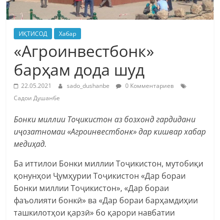
ИҚТИСОД
Хабар
«Агроинвестбонк»
барҳам дода шуд
22.05.2021
sado_dushanbe
0 Комментариев
Садои Душанбе
Бонки миллии Тоҷикистон аз бозхонд гардидани
иҷозатномаи «Агроинвестбонк» дар кишвар хабар
медиҳад.
Ба иттилои Бонки миллии Тоҷикистон, мутобиқи
қонунҳои Ҷумҳурии Тоҷикистон «Дар бораи
Бонки миллии Тоҷикистон», «Дар бораи
фаъолияти бонкӣ» ва «Дар бораи барҳамдиҳии
ташкилотҳои қарзӣ» бо қарори навбатии