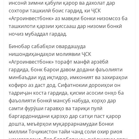
инсонӣ зимни қабули қарор ва дахолат дар
сохтори ташкилӣ боис гардид, ки ҶСК
«Агроинвестбонк» аз мавқеи бонки низомсоз ба
ташкилоти қарзии ҳиссааш дар низоми бонкӣ
ночиз мубаддал гардад.
Бинобар сабабҳои овардашуда
нишондиҳандаҳои молиявии ҶСК
«Агроинвестбонк» торафт манфӣ арзёбӣ
гардида, бонк барои давом додани фаъолияти
минбаъдаи худ иқтидор, имконият ва захираҳои
кофиро аз даст дод. Сифатнокии дороиҳои он
тадриҷан коста гардида, қисми асосии онҳо ба
фаъолияти бонкӣ мансуб набуда, корҳо дар
самти фурӯши гаравҳо ва тариқи пулӣ
баргардонидани қарзҳо дар сатҳи паст қарор
дошта, меъёрҳои муқаррарнамудаи Бонки
миллии Тоҷикистон тайи чанд соли охир риоя