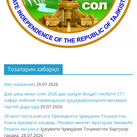
Тозатарин хабарҳо
(без названия)
29.07.2026
Дар шаш моҳи соли 2026 дар шаҳри Ваҳдат нисбати 271
нафар ноболиғ парвандаҳои ҳуқуқвайронкунии маъмурӣ
тартиб дода шуд
29.07.2026
28 июл таҳти раёсати Президенти Ҷумҳурии Тоҷикистон,
Раиси Ҳукумати кишвар, Пешвои миллат муҳтарам Эмомалӣ
Раҳмон
маҷлиси
Ҳукумати Ҷумҳурии Тоҷикистон баргузор
гардид.
28.07.2026