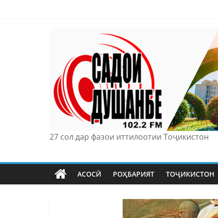
Skip
to
content
27 сол дар фазои иттилоотии Тоҷикистон
АСОСӢ
РОҲБАРИЯТ
ТОҶИКИСТОН