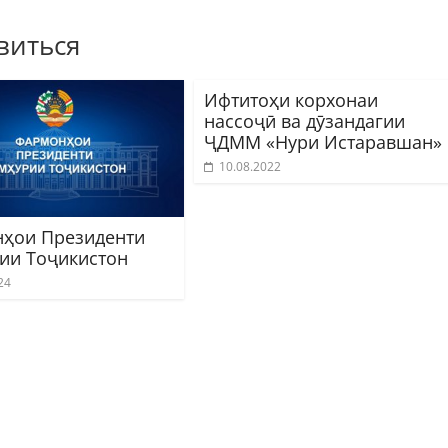
виться
Ифтитоҳи корхонаи
нассоҷӣ ва дӯзандагии
ҶДММ «Нури Истаравшан»
10.08.2022
ҳои Президенти
ии Тоҷикистон
24