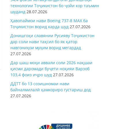
технологии Тоҷикистон бо ҷойи кор таъмин
шуданд
28.07.2026
Ҳавопаймои нави Boeing 737-8 MAX ба
Тоҷикистон ворид карда шуд
27.07.2026
Донишгоҳи славянии Русияву Тоҷикистон
дар соли нави таҳсил бо як қатор
навгониҳои муҳим ворид мегардад
27.07.2026
Дар шаш моҳи аввали соли 2026 нақшаи
қисми даромади буҷети ноҳияи Варзоб
103,4 фоиз иҷро шуд
27.07.2026
ДДТТ бо 13 созишномаи нави
байналмилалӣ ҳамкориро густариш дод
27.07.2026