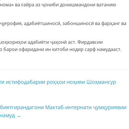
ҳнома» ва ғайра аз ҷониби донишмандони ватанию
, ҷуғрофия, адабиётшиносӣ, забоншиносӣ ва фарҳанг ва
шоҳкориҳои адабиёти ҷаҳонӣ аст. Фирдавсии
ро барои офаридани ин китоби нодир сарф намудааст.
ти истифодабарии роҳҳои ноҳияи Шоҳмансур
рбиятгирандагони Мактаб-интернати ҷумҳуриявии
 намуд
→