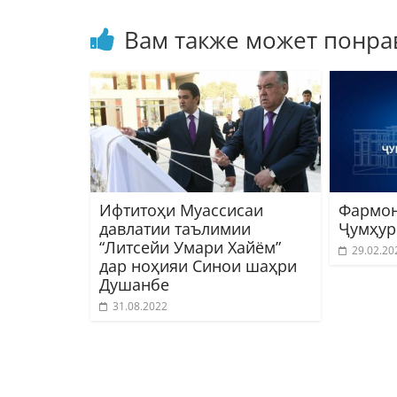
Вам также может понра
Ифтитоҳи Муассисаи
Фармон
давлатии таълимии
Ҷумҳур
“Литсейи Умари Хайём”
29.02.20
дар ноҳияи Синои шаҳри
Душанбе
31.08.2022