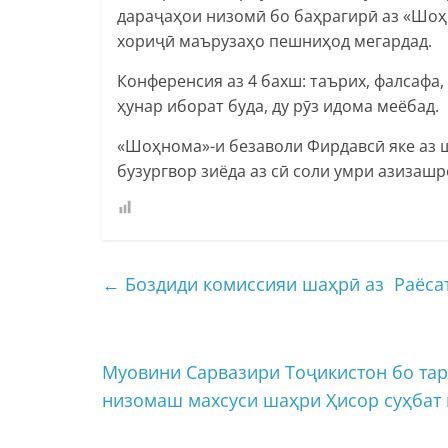
дараҷаҳои низомӣ бо баҳрагирӣ аз «Шо
хориҷӣ маърузаҳо пешниҳод мегардад.
Конференсия аз 4 бахш: таърих, фалсафа
ҳунар иборат буда, ду рӯз идома меёбад.
«Шоҳнома»-и безаволи Фирдавсӣ яке аз 
бузургвор зиёда аз сӣ соли умри азизаш
←
Боздиди комиссияи шаҳрӣ аз Раёса
Муовини Сарвазири Тоҷикистон бо та
низомаш махсуси шаҳри Ҳисор суҳбат