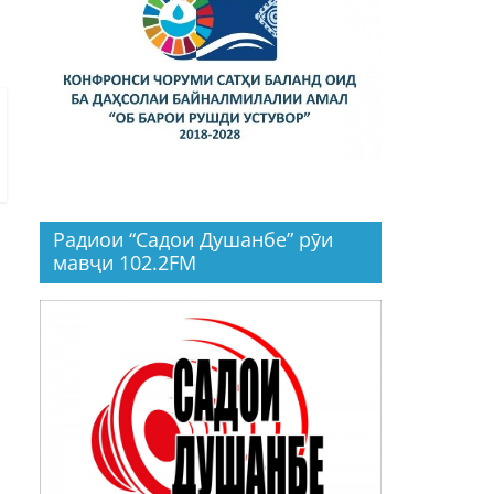
Радиои “Садои Душанбе” рӯи
мавҷи 102.2FM