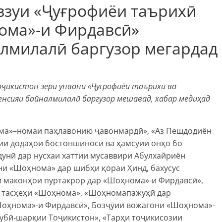
взуи «Ҷуғрофиёи таърихӣ
ома»-и Фирдавсӣ»
лмилалӣ баргузор мегардад
оҷикистон зери унвони «Ҷуғрофиёи таърихӣ ва
нсияи байналмилалӣ баргузор мешавад, хабар медиҳад
ма»–номаи паҳлавонию ҷавонмардӣ», «Аз Пешдодиён
асии додаҳои бостоншиносӣ ва ҳамсӯии онҳо бо
унӣ дар нусхаи хаттии мусаввири Абулхайриён
ни «Шоҳнома» дар шибҳи қораи Ҳинд, бахусус
и маконҳои пуртакрор дар «Шоҳнома»-и Фирдавсӣ»,
р тасҳеҳи «Шоҳнома», «Шоҳномапажуҳӣ дар
Шоҳнома»-и Фирдавсӣ», Бозҷӯии вожагони «Шоҳнома»-
нубӣ-шарқии Тоҷикистон», «Тарҳи тоҷикисозии