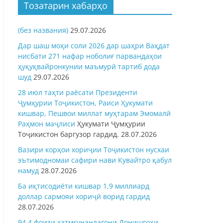
Тозатарин хабарҳо
(без названия)
29.07.2026
Дар шаш моҳи соли 2026 дар шаҳри Ваҳдат
нисбати 271 нафар ноболиғ парвандаҳои
ҳуқуқвайронкунии маъмурӣ тартиб дода
шуд
29.07.2026
28 июл таҳти раёсати Президенти
Ҷумҳурии Тоҷикистон, Раиси Ҳукумати
кишвар, Пешвои миллат муҳтарам Эмомалӣ
Раҳмон
маҷлиси
Ҳукумати Ҷумҳурии
Тоҷикистон баргузор гардид.
28.07.2026
Вазири корҳои хориҷии Тоҷикистон нусхаи
эътимодномаи сафири нави Кувайтро қабул
намуд
28.07.2026
Ба иқтисодиёти кишвар 1,9 миллиард
доллар сармояи хориҷӣ ворид гардид
28.07.2026
94,4 фоизи хатмкунандагони Донишгоҳи