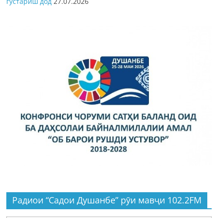
густариш дод
27.07.2026
Радиои “Садои Душанбе” рӯи мавҷи 102.2FM