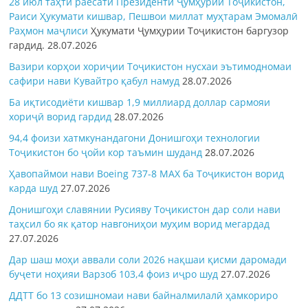
28 июл таҳти раёсати Президенти Ҷумҳурии Тоҷикистон,
Раиси Ҳукумати кишвар, Пешвои миллат муҳтарам Эмомалӣ
Раҳмон
маҷлиси
Ҳукумати Ҷумҳурии Тоҷикистон баргузор
гардид.
28.07.2026
Вазири корҳои хориҷии Тоҷикистон нусхаи эътимодномаи
сафири нави Кувайтро қабул намуд
28.07.2026
Ба иқтисодиёти кишвар 1,9 миллиард доллар сармояи
хориҷӣ ворид гардид
28.07.2026
94,4 фоизи хатмкунандагони Донишгоҳи технологии
Тоҷикистон бо ҷойи кор таъмин шуданд
28.07.2026
Ҳавопаймои нави Boeing 737-8 MAX ба Тоҷикистон ворид
карда шуд
27.07.2026
Донишгоҳи славянии Русияву Тоҷикистон дар соли нави
таҳсил бо як қатор навгониҳои муҳим ворид мегардад
27.07.2026
Дар шаш моҳи аввали соли 2026 нақшаи қисми даромади
буҷети ноҳияи Варзоб 103,4 фоиз иҷро шуд
27.07.2026
ДДТТ бо 13 созишномаи нави байналмилалӣ ҳамкориро