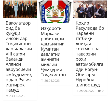
Ваколатдор
Қоҳир
оид ба
Расулзода бо
Изҳороти
ҳуқуқи
ҷараёни
Маркази
инсон дар
татбиқи
робитаҳои
Тоҷикистон
лоиҳаи
ҷамъиятии
дар ҷаласаи
сохтмон ва
Кумитаи
VIII сатҳи
навсозии
давлатии
баланди
роҳи
амнияти
Алянси
автомобилга
миллии
авруосиёии
рди Роғун-
Ҷумҳурии
омбудсменҳ
Обигарм-
Тоҷикистон
о дар Русия
Нуробод
26.04.2023
иштирок
шинос шуд
намуд
25.05.2022
0
23.11.2023