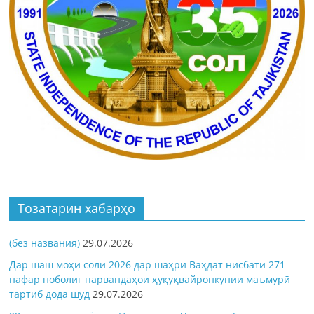
Тозатарин хабарҳо
(без названия)
29.07.2026
Дар шаш моҳи соли 2026 дар шаҳри Ваҳдат нисбати 271
нафар ноболиғ парвандаҳои ҳуқуқвайронкунии маъмурӣ
тартиб дода шуд
29.07.2026