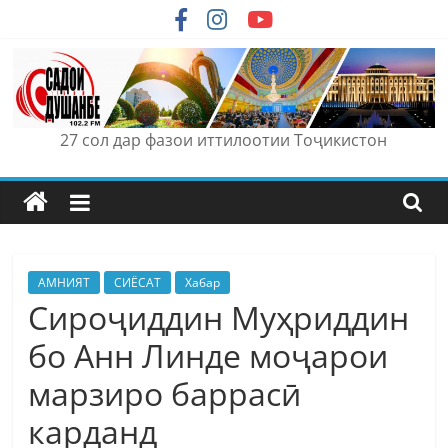
Skip
to
content
27 сол дар фазои иттилоотии Тоҷикистон
АМНИЯТ
СИЁСАТ
Хабар
Сироҷиддин Муҳриддин
бо Анн Линде моҷарои
марзиро баррасӣ
карданд