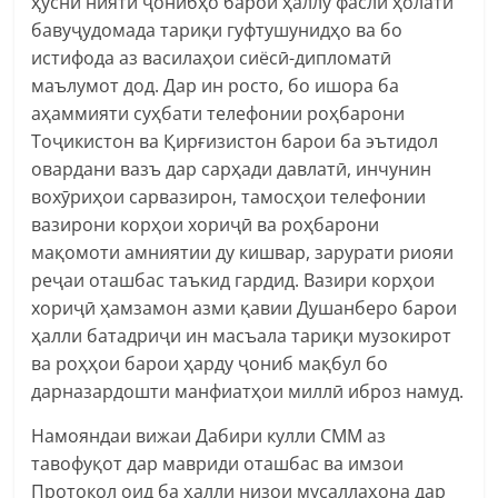
ҳусни нияти ҷонибҳо барои ҳаллу фасли ҳолати
бавуҷудомада тариқи гуфтушунидҳо ва бо
истифода аз василаҳои сиёсӣ-дипломатӣ
маълумот дод. Дар ин росто, бо ишора ба
аҳаммияти суҳбати телефонии роҳбарони
Тоҷикистон ва Қирғизистон барои ба эътидол
овардани вазъ дар сарҳади давлатӣ, инчунин
вохӯриҳои сарвазирон, тамосҳои телефонии
вазирони корҳои хориҷӣ ва роҳбарони
мақомоти амниятии ду кишвар, зарурати риояи
реҷаи оташбас таъкид гардид. Вазири корҳои
хориҷӣ ҳамзамон азми қавии Душанберо барои
ҳалли батадриҷи ин масъала тариқи музокирот
ва роҳҳои барои ҳарду ҷониб мақбул бо
дарназардошти манфиатҳои миллӣ иброз намуд.
Намояндаи вижаи Дабири кулли СММ аз
тавофуқот дар мавриди оташбас ва имзои
Протокол оид ба ҳалли низои мусаллаҳона дар