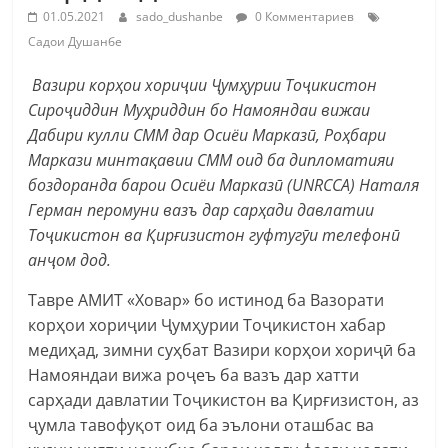
01.05.2021
sado_dushanbe
0 Комментариев
Садои Душанбе
Вазири корҳои хориҷии Ҷумҳурии Тоҷикистон
Сироҷиддин Муҳриддин бо Намояндаи вижаи
Дабири кулли СММ дар Осиёи Марказӣ, Роҳбари
Маркази минтақавии СММ оид ба дипломатияи
боздоранда барои Осиёи Марказӣ (UNRCCA) Наталя
Герман перомуни вазъ дар сарҳади давлатии
Тоҷикистон ва Қирғизистон гуфтугӯи телефонӣ
анҷом дод.
Тавре АМИТ «Ховар» бо истинод ба Вазорати
корҳои хориҷии Ҷумҳурии Тоҷикистон хабар
медиҳад, зимни суҳбат Вазири корҳои хориҷӣ ба
Намояндаи вижа роҷеъ ба вазъ дар хатти
сарҳади давлатии Тоҷикистон ва Қирғизистон, аз
ҷумла тавофуқот оид ба эълони оташбас ва