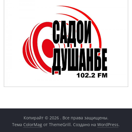
Копирайт © 2026
. Все права защищены.
Тема
ColorMag
от ThemeGrill. Создано на
WordPress
.