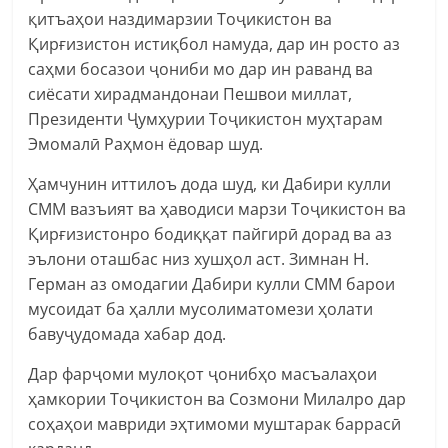
қитъаҳои наздимарзии Тоҷикистон ва
Қирғизистон истиқбол намуда, дар ин росто аз
саҳми босазои ҷониби мо дар ин раванд ва
сиёсати хирадмандонаи Пешвои миллат,
Президенти Ҷумҳурии Тоҷикистон муҳтарам
Эмомалӣ Раҳмон ёдовар шуд.
Ҳамчунин иттилоъ дода шуд, ки Дабири кулли
СММ вазъият ва ҳаводиси марзи Тоҷикистон ва
Қирғизистонро бодиққат пайгирӣ дорад ва аз
эълони оташбас низ хушҳол аст. Зимнан Н.
Герман аз омодагии Дабири кулли СММ барои
мусоидат ба ҳалли мусолиматомези ҳолати
бавуҷудомада хабар дод.
Дар фарҷоми мулоқот ҷонибҳо масъалаҳои
ҳамкории Тоҷикистон ва Созмони Милалро дар
соҳаҳои мавриди эҳтимоми муштарак баррасӣ