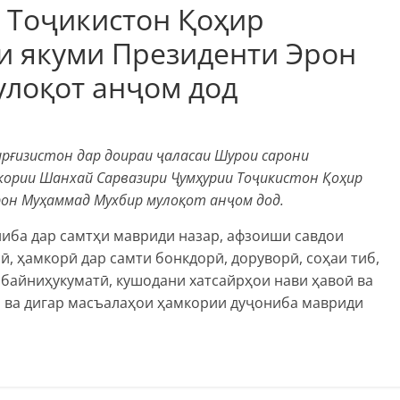
 Тоҷикистон Қоҳир
и якуми Президенти Эрон
лоқот анҷом дод
рғизистон дар доираи ҷаласаи Шурои сарони
кории Шанхай Сарвазири Ҷумҳурии Тоҷикистон Қоҳир
рон Муҳаммад Мухбир мулоқот анҷом дод.
иба дар самтҳи мавриди назар, афзоиши савдои
ӣ, ҳамкорӣ дар самти бонкдорӣ, доруворӣ, соҳаи тиб,
байниҳукуматӣ, кушодани хатсайрҳои нави ҳавоӣ ва
б ва дигар масъалаҳои ҳамкории дуҷониба мавриди