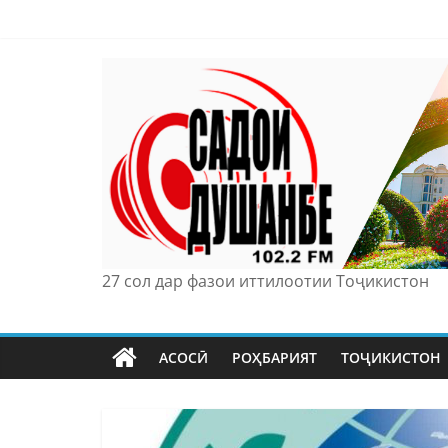
Skip
to
content
27 сол дар фазои иттилоотии Тоҷикистон
АСОСӢ
РОҲБАРИЯТ
ТОҶИКИСТОН