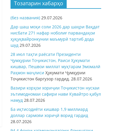
Тозатарин хабарҳо
(без названия)
29.07.2026
Дар шаш моҳи соли 2026 дар шаҳри Ваҳдат
нисбати 271 нафар ноболиғ парвандаҳои
ҳуқуқвайронкунии маъмурӣ тартиб дода
шуд
29.07.2026
28 июл таҳти раёсати Президенти
Ҷумҳурии Тоҷикистон, Раиси Ҳукумати
кишвар, Пешвои миллат муҳтарам Эмомалӣ
Раҳмон
маҷлиси
Ҳукумати Ҷумҳурии
Тоҷикистон баргузор гардид.
28.07.2026
Вазири корҳои хориҷии Тоҷикистон нусхаи
эътимодномаи сафири нави Кувайтро қабул
намуд
28.07.2026
Ба иқтисодиёти кишвар 1,9 миллиард
доллар сармояи хориҷӣ ворид гардид
28.07.2026
94,4 фоизи хатмкунандагони Донишгоҳи