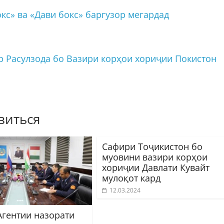
кс» ва «Дави бокс» баргузор мегардад
 Расулзода бо Вазири корҳои хориҷии Покистон
виться
Сафири Тоҷикистон бо
муовини вазири корҳои
хориҷии Давлати Кувайт
мулоқот кард
12.03.2024
Агентии назорати