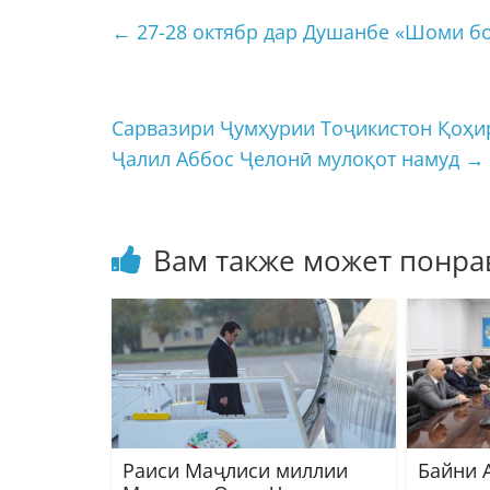
←
27-28 октябр дар Душанбе «Шоми бо
Сарвазири Ҷумҳурии Тоҷикистон Қоҳир
Ҷалил Аббос Ҷелонӣ мулоқот намуд
→
Вам также может понра
Раиси Маҷлиси миллии
Байни 