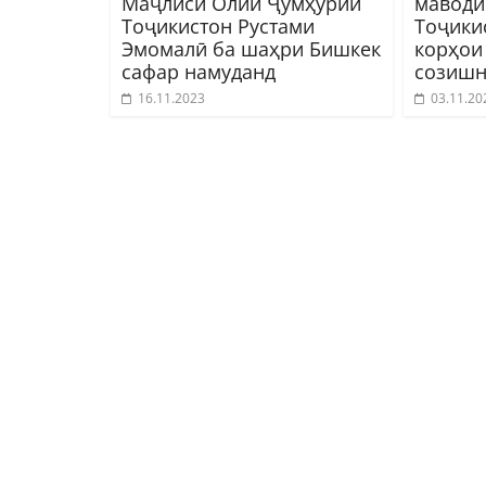
Маҷлиси Олии Ҷумҳурии
маводи
Тоҷикистон Рустами
Тоҷики
Эмомалӣ ба шаҳри Бишкек
корҳои
сафар намуданд
созишн
16.11.2023
03.11.20