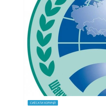
СИЁСАТИ ХОРИҶӢ