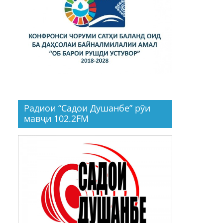
Радиои “Садои Душанбе” рӯи
мавҷи 102.2FM