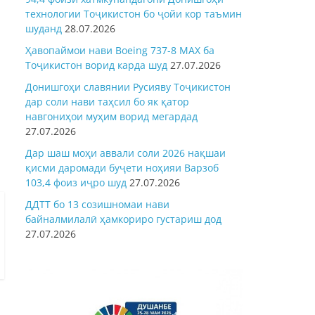
технологии Тоҷикистон бо ҷойи кор таъмин
шуданд
28.07.2026
Ҳавопаймои нави Boeing 737-8 MAX ба
Тоҷикистон ворид карда шуд
27.07.2026
Донишгоҳи славянии Русияву Тоҷикистон
дар соли нави таҳсил бо як қатор
навгониҳои муҳим ворид мегардад
27.07.2026
Дар шаш моҳи аввали соли 2026 нақшаи
қисми даромади буҷети ноҳияи Варзоб
103,4 фоиз иҷро шуд
27.07.2026
ДДТТ бо 13 созишномаи нави
байналмилалӣ ҳамкориро густариш дод
27.07.2026