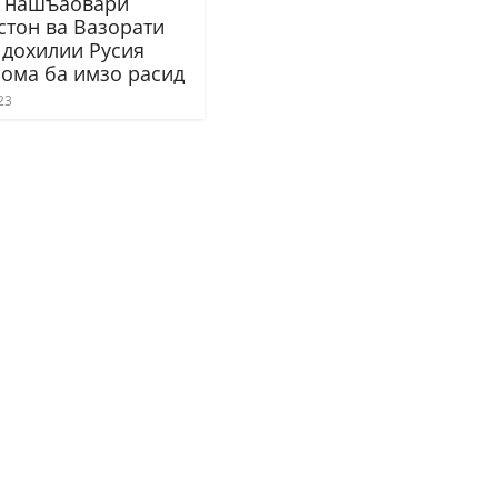
 нашъаовари
стон ва Вазорати
 дохилии Русия
ома ба имзо расид
23