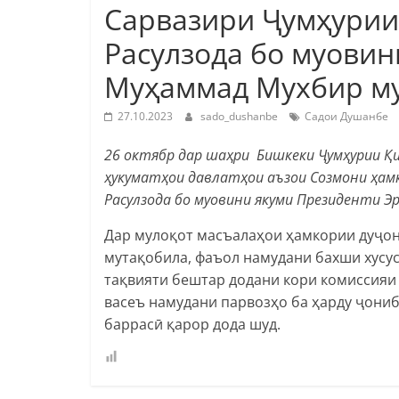
Сарвазири Ҷумҳурии
Расулзода бо муовин
Муҳаммад Мухбир му
27.10.2023
sado_dushanbe
Садои Душанбе
26 октябр дар шаҳри Бишкеки Ҷумҳурии Қи
ҳукуматҳои давлатҳои аъзои Созмони ҳам
Расулзода бо муовини якуми Президенти Э
Дар мулоқот масъалаҳои ҳамкории дуҷон
мутақобила, фаъол намудани бахши хусус
тақвияти бештар додани кори комиссияи 
васеъ намудани парвозҳо ба ҳарду ҷони
баррасӣ қарор дода шуд.