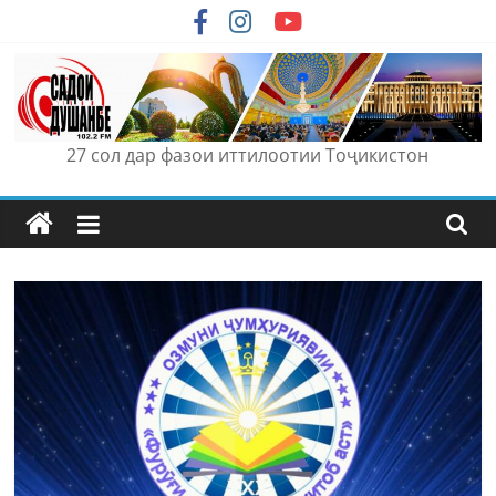
Skip
to
content
27 сол дар фазои иттилоотии Тоҷикистон