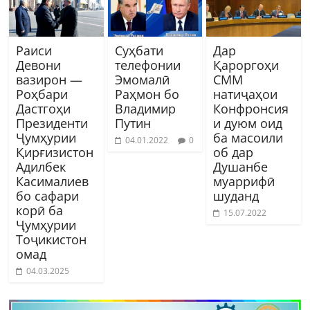
Раиси
Суҳбати
Дар
Девони
телефонии
Қароргоҳи
вазирон —
Эмомалӣ
СММ
Роҳбари
Раҳмон бо
натиҷаҳои
Дастгоҳи
Владимир
Конфронсия
Президенти
Путин
и дуюм оид
Ҷумҳурии
ба масоили
04.01.2022
0
Қирғизистон
об дар
Адилбек
Душанбе
Касималиев
муаррифӣ
бо сафари
шуданд
корӣ ба
15.07.2022
Ҷумҳурии
Тоҷикистон
омад
04.03.2025