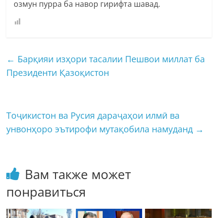
озмун пурра ба навор гирифта шавад.
←
Барқияи изҳори тасалии Пешвои миллат ба
Президенти Қазоқистон
Тоҷикистон ва Русия дараҷаҳои илмӣ ва
унвонҳоро эътирофи мутақобила намуданд
→
Вам также может
понравиться