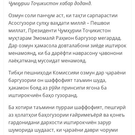
Ҷумҳурии Тоҷикистон хабар доданд.
Озмун соли панҷум аст, ки таҳти сарпарастии
Асосгузори сулҳу ваҳдати миллӣ – Пешвои
миллат, Президенти Ҷумҳурии Тоҷикистон
муҳтарам Эмомалӣ Раҳмон баргузор мегардад.
Дар озмун ҳамасола довталабони зиёде иштирок
менамоянд, ки ба дарёфти наврасону ҷавонони
лаёқатманд мусоидат менамояд.
Тибқи пешниҳоди Комиссияи озмун дар ҷараёни
баргузории он шаффофият таъмин шуда,
ҳакамон бояд аз рӯйи принсипи ягона ба
иштирокчиён баҳо гузоранд.
Ба хотири таъмини пурраи шаффофият, пешгирӣ
аз ҳолатҳои баҳогузории ғайримеъёрӣ ва қонеъ
гардонидани дархости иштирокчиён зарур
шуморида шудааст, ки ҷараёни даври чоруми