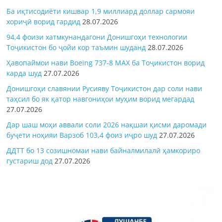
Ба иқтисодиёти кишвар 1,9 миллиард доллар сармояи
хориҷӣ ворид гардид
28.07.2026
94,4 фоизи хатмкунандагони Донишгоҳи технологии
Тоҷикистон бо ҷойи кор таъмин шуданд
28.07.2026
Ҳавопаймои нави Boeing 737-8 MAX ба Тоҷикистон ворид
карда шуд
27.07.2026
Донишгоҳи славянии Русияву Тоҷикистон дар соли нави
таҳсил бо як қатор навгониҳои муҳим ворид мегардад
27.07.2026
Дар шаш моҳи аввали соли 2026 нақшаи қисми даромади
буҷети ноҳияи Варзоб 103,4 фоиз иҷро шуд
27.07.2026
ДДТТ бо 13 созишномаи нави байналмилалӣ ҳамкориро
густариш дод
27.07.2026