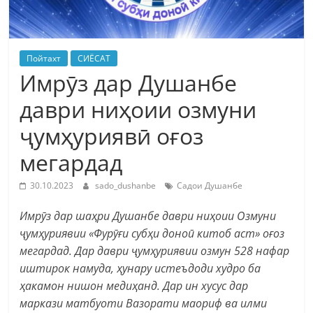
Пойтахт
СИЁСАТ
Имрӯз дар Душанбе
даври ниҳоии озмуни
ҷумҳуриявӣ оғоз
мегардад
30.10.2023
sado_dushanbe
Садои Душанбе
Имрӯз дар шаҳри Душанбе даври ниҳоии Озмуни
ҷумҳуриявии «Фурӯғи субҳи доноӣ китоб аст» оғоз
мегардад. Дар даври ҷумҳуриявии озмун 528 нафар
иштирок намуда, ҳунару истеъдоди худро ба
ҳакамон нишон медиҳанд. Дар ин хусус дар
маркази матбуоти Вазорати маориф ва илми