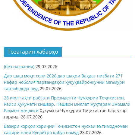
Тозатарин хабарҳо
(без названия)
29.07.2026
Дар шаш моҳи соли 2026 дар шаҳри Ваҳдат нисбати 271
нафар ноболиғ парвандаҳои ҳуқуқвайронкунии маъмурӣ
тартиб дода шуд
29.07.2026
28 июл таҳти раёсати Президенти Ҷумҳурии Тоҷикистон,
Раиси Ҳукумати кишвар, Пешвои миллат муҳтарам Эмомалӣ
Раҳмон
маҷлиси
Ҳукумати Ҷумҳурии Тоҷикистон баргузор
гардид.
28.07.2026
Вазири корҳои хориҷии Тоҷикистон нусхаи эътимодномаи
сафири нави Кувайтро қабул намуд
28.07.2026