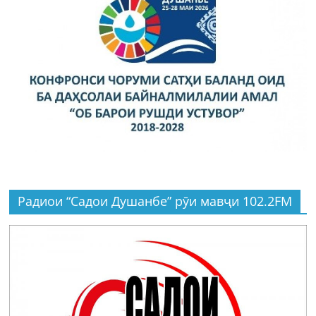
Радиои “Садои Душанбе” рӯи мавҷи 102.2FM