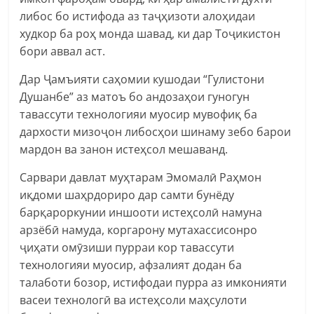
либос бо истифода аз таҷҳизоти алоҳидаи
худкор ба роҳ монда шавад, ки дар Тоҷикистон
бори аввал аст.
Дар Ҷамъияти саҳомии кушодаи “Гулистони
Душанбе” аз матоъ бо андозаҳои гуногун
тавассути технологияи муосир мувофиқ ба
дархости мизоҷон либосҳои шинаму зебо барои
мардон ва занон истеҳсол мешаванд.
Сарвари давлат муҳтарам Эмомалӣ Раҳмон
иқдоми шаҳрдориро дар самти бунёду
барқароркунии иншооти истеҳсолӣ намуна
арзёбӣ намуда, коргарону мутахассисонро
ҷиҳати омӯзиши пурраи кор тавассути
технологияи муосир, афзалият додан ба
талаботи бозор, истифодаи пурра аз имконияти
васеи технологӣ ва истеҳсоли маҳсулоти