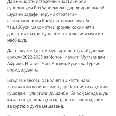
Дар иншооти истеҳсолӣ ҷиҳати иҷрои
супоришҳои Роҳбари давлат дар доираи амалӣ
шудани ҳадафи чоруми стратегӣ –
саноатикунонии босуръати мамлакат бо
ташаббуси Мақомоти иҷроияи ҳокимияти
давлатии шаҳри Душанбе технологияи муосир
насб шуд.
Дастгоҳу таҷҳизоти муосири истеҳсолӣ давоми
солҳои 2022-2023 аз Ҷопон, Иёлоти Муттаҳидаи
Амрико, Италия, Чин, Англия, Русия ва Туркия
ворид шудаанд.
Баъд аз навсозӣ фаъолияти 3 хатти нави
технологии ҳозиразамон дар Ҷамъияти саҳомии
кушодаи “Гулистони Душанбе” ба роҳ монда шуд,
ки дар онҳо пиҷакҳои мардона ва занона, шим
ва куртаҳо дӯхта мешаванд.