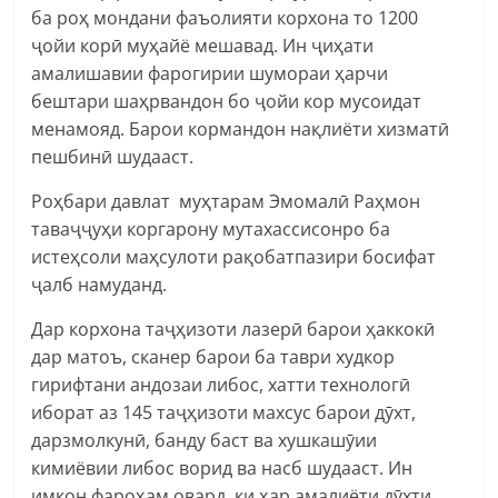
ба роҳ мондани фаъолияти корхона то 1200
ҷойи корӣ муҳайё мешавад. Ин ҷиҳати
амалишавии фарогирии шумораи ҳарчи
бештари шаҳрвандон бо ҷойи кор мусоидат
менамояд. Барои кормандон нақлиёти хизматӣ
пешбинӣ шудааст.
Роҳбари давлат муҳтарам Эмомалӣ Раҳмон
таваҷҷуҳи коргарону мутахассисонро ба
истеҳсоли маҳсулоти рақобатпазири босифат
ҷалб намуданд.
Дар корхона таҷҳизоти лазерӣ барои ҳаккокӣ
дар матоъ, сканер барои ба таври худкор
гирифтани андозаи либос, хатти технологӣ
иборат аз 145 таҷҳизоти махсус барои дӯхт,
дарзмолкунӣ, банду баст ва хушкашӯии
кимиёвии либос ворид ва насб шудааст. Ин
имкон фароҳам овард, ки ҳар амалиёти дӯхти