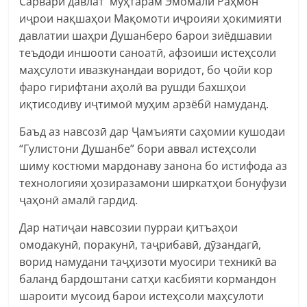
Сарвари давлат муҳтарам Эмомалӣ Раҳмон
иҷрои нақшаҳои Мақомоти иҷроияи ҳокимияти
давлатии шаҳри Душанберо барои зиёдшавии
теъдоди иншооти саноатӣ, афзоиши истеҳсоли
маҳсулоти ивазкунандаи воридот, бо ҷойи кор
фаро гирифтани аҳолӣ ва рушди бахшҳои
иқтисодиву иҷтимоӣ муҳим арзёбӣ намуданд.
Баъд аз навсозӣ дар Ҷамъияти саҳомии кушодаи
“Гулистони Душанбе” бори аввал истеҳсоли
шиму костюми мардонаву занона бо истифода аз
технологияи ҳозиразамони ширкатҳои бонуфузи
ҷаҳонӣ амалӣ гардид.
Дар натиҷаи навсозии пурраи қитъаҳои
омодакунӣ, поракунӣ, таҷрибавӣ, дӯзандагӣ,
ворид намудани таҷҳизоти муосири техникӣ ва
баланд бардоштани сатҳи касбияти кормандон
шароити мусоид барои истеҳсоли маҳсулоти