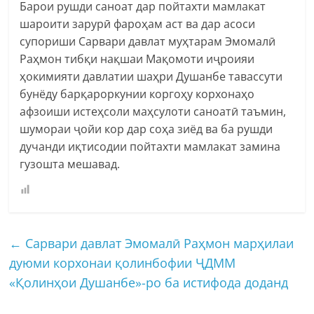
Барои рушди саноат дар пойтахти мамлакат
шароити зарурӣ фароҳам аст ва дар асоси
супориши Сарвари давлат муҳтарам Эмомалӣ
Раҳмон тибқи нақшаи Мақомоти иҷроияи
ҳокимияти давлатии шаҳри Душанбе тавассути
бунёду барқароркунии коргоҳу корхонаҳо
афзоиши истеҳсоли маҳсулоти саноатӣ таъмин,
шумораи ҷойи кор дар соҳа зиёд ва ба рушди
дучанди иқтисодии пойтахти мамлакат замина
гузошта мешавад.
←
Сарвари давлат Эмомалӣ Раҳмон марҳилаи
дуюми корхонаи қолинбофии ҶДММ
«Қолинҳои Душанбе»-ро ба истифода доданд