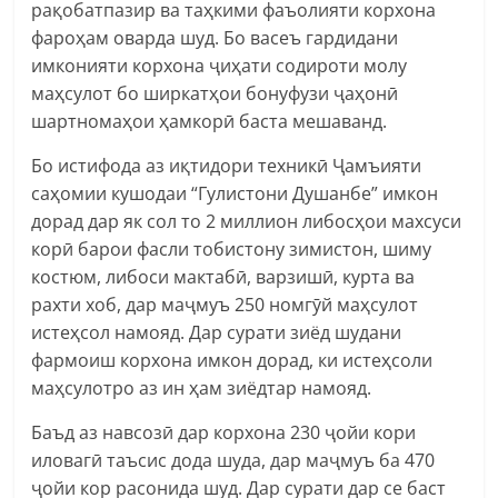
рақобатпазир ва таҳкими фаъолияти корхона
фароҳам оварда шуд. Бо васеъ гардидани
имконияти корхона ҷиҳати содироти молу
маҳсулот бо ширкатҳои бонуфузи ҷаҳонӣ
шартномаҳои ҳамкорӣ баста мешаванд.
Бо истифода аз иқтидори техникӣ Ҷамъияти
саҳомии кушодаи “Гулистони Душанбе” имкон
дорад дар як сол то 2 миллион либосҳои махсуси
корӣ барои фасли тобистону зимистон, шиму
костюм, либоси мактабӣ, варзишӣ, курта ва
рахти хоб, дар маҷмуъ 250 номгӯй маҳсулот
истеҳсол намояд. Дар сурати зиёд шудани
фармоиш корхона имкон дорад, ки истеҳсоли
маҳсулотро аз ин ҳам зиёдтар намояд.
Баъд аз навсозӣ дар корхона 230 ҷойи кори
иловагӣ таъсис дода шуда, дар маҷмуъ ба 470
ҷойи кор расонида шуд. Дар сурати дар се баст