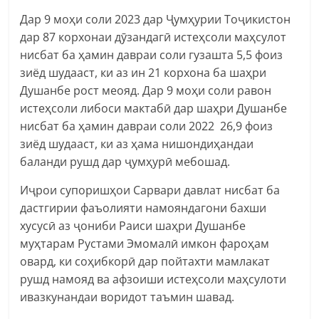
Дар 9 моҳи соли 2023 дар Ҷумҳурии Тоҷикистон
дар 87 корхонаи дӯзандагӣ истеҳсоли маҳсулот
нисбат ба ҳамин давраи соли гузашта 5,5 фоиз
зиёд шудааст, ки аз ин 21 корхона ба шаҳри
Душанбе рост меояд. Дар 9 моҳи соли равон
истеҳсоли либоси мактабӣ дар шаҳри Душанбе
нисбат ба ҳамин давраи соли 2022 26,9 фоиз
зиёд шудааст, ки аз ҳама нишондиҳандаи
баланди рушд дар ҷумҳурӣ мебошад.
Иҷрои супоришҳои Сарвари давлат нисбат ба
дастгирии фаъолияти намояндагони бахши
хусусӣ аз ҷониби Раиси шаҳри Душанбе
муҳтарам Рустами Эмомалӣ имкон фароҳам
овард, ки соҳибкорӣ дар пойтахти мамлакат
рушд намояд ва афзоиши истеҳсоли маҳсулоти
ивазкунандаи воридот таъмин шавад.