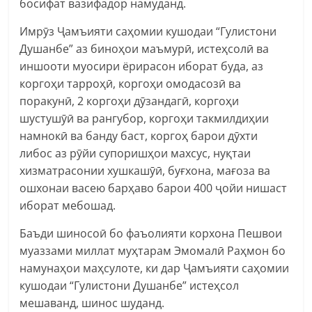
босифат вазифадор намуданд.
Имрӯз Ҷамъияти саҳомии кушодаи “Гулистони
Душанбе” аз биноҳои маъмурӣ, истеҳсолӣ ва
иншооти муосири ёрирасон иборат буда, аз
коргоҳи тарроҳӣ, коргоҳи омодасозӣ ва
поракунӣ, 2 коргоҳи дӯзандагӣ, коргоҳи
шустушӯӣ ва рангубор, коргоҳи такмилдиҳии
намнокӣ ва банду баст, коргоҳ барои дӯхти
либос аз рӯйи супоришҳои махсус, нуқтаи
хизматрасонии хушкашӯӣ, буғхона, мағоза ва
ошхонаи васею барҳаво барои 400 ҷойи нишаст
иборат мебошад.
Баъди шиносоӣ бо фаъолияти корхона Пешвои
муаззами миллат муҳтарам Эмомалӣ Раҳмон бо
намунаҳои маҳсулоте, ки дар Ҷамъияти саҳомии
кушодаи “Гулистони Душанбе” истеҳсол
мешаванд, шинос шуданд.