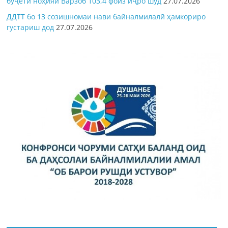
буҷети ноҳияи Варзоб 103,4 фоиз иҷро шуд
27.07.2026
ДДТТ бо 13 созишномаи нави байналмилалӣ ҳамкориро
густариш дод
27.07.2026