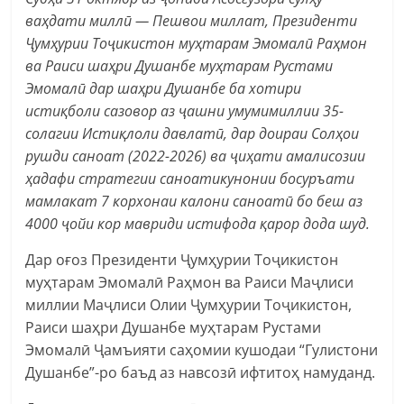
ваҳдати миллӣ — Пешвои миллат, Президенти
Ҷумҳурии Тоҷикистон муҳтарам Эмомалӣ Раҳмон
ва Раиси шаҳри Душанбе муҳтарам Рустами
Эмомалӣ дар шаҳри Душанбе ба хотири
истиқболи сазовор аз ҷашни умумимиллии 35-
солагии Истиқлоли давлатӣ, дар доираи Солҳои
рушди саноат (2022-2026) ва ҷиҳати амалисозии
ҳадафи стратегии саноатикунонии босуръати
мамлакат 7 корхонаи калони саноатӣ бо беш аз
4000 ҷойи кор мавриди истифода қарор дода шуд.
Дар оғоз Президенти Ҷумҳурии Тоҷикистон
муҳтарам Эмомалӣ Раҳмон ва Раиси Маҷлиси
миллии Маҷлиси Олии Ҷумҳурии Тоҷикистон,
Раиси шаҳри Душанбе муҳтарам Рустами
Эмомалӣ Ҷамъияти саҳомии кушодаи “Гулистони
Душанбе”-ро баъд аз навсозӣ ифтитоҳ намуданд.