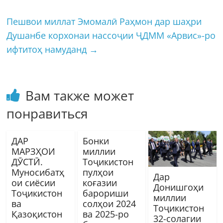
Пешвои миллат Эмомалӣ Раҳмон дар шаҳри
Душанбе корхонаи нассоҷии ҶДММ «Арвис»-ро
ифтитоҳ намуданд
→
Вам также может
понравиться
ДАР
Бонки
МАРЗҲОИ
миллии
ДӮСТӢ.
Тоҷикистон
Муносибатҳ
пулҳои
Дар
ои сиёсии
коғазии
Донишгоҳи
Тоҷикистон
барориши
миллии
ва
солҳои 2024
Тоҷикистон
Қазоқистон
ва 2025-ро
32-солагии