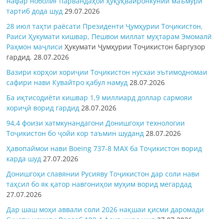
нафар ноболиғ парвандаҳои ҳуқуқвайронкунии маъмурӣ
тартиб дода шуд
29.07.2026
28 июл таҳти раёсати Президенти Ҷумҳурии Тоҷикистон,
Раиси Ҳукумати кишвар, Пешвои миллат муҳтарам Эмомалӣ
Раҳмон
маҷлиси
Ҳукумати Ҷумҳурии Тоҷикистон баргузор
гардид.
28.07.2026
Вазири корҳои хориҷии Тоҷикистон нусхаи эътимодномаи
сафири нави Кувайтро қабул намуд
28.07.2026
Ба иқтисодиёти кишвар 1,9 миллиард доллар сармояи
хориҷӣ ворид гардид
28.07.2026
94,4 фоизи хатмкунандагони Донишгоҳи технологии
Тоҷикистон бо ҷойи кор таъмин шуданд
28.07.2026
Ҳавопаймои нави Boeing 737-8 MAX ба Тоҷикистон ворид
карда шуд
27.07.2026
Донишгоҳи славянии Русияву Тоҷикистон дар соли нави
таҳсил бо як қатор навгониҳои муҳим ворид мегардад
27.07.2026
Дар шаш моҳи аввали соли 2026 нақшаи қисми даромади