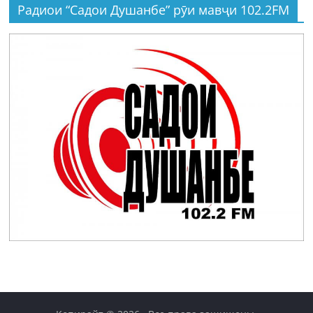
Радиои “Садои Душанбе” рӯи мавҷи 102.2FM