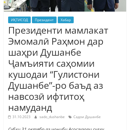
ИҚТИСОД
Президент
Хабар
Президенти мамлакат
Эмомалӣ Раҳмон дар
шаҳри Душанбе
Ҷамъияти саҳомии
кушодаи “Гулистони
Душанбе”-ро баъд аз
навсозӣ ифтитоҳ
намуданд
31.10.2023
sado_dushanbe
Садои Душанбе
Субҳи 31 октябр аз ҷониби Асосгузори сулҳу