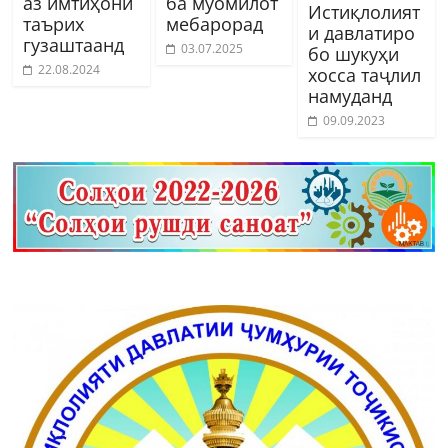
аз имтиҳони
ба муомилот
Истиқлолият
таърих
мебарорад
и давлатиро
гузаштаанд
03.07.2025
бо шукуҳи
22.08.2024
хосса таҷлил
намуданд
09.09.2023